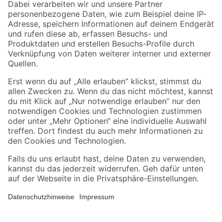
Zahlungsarten
Versandarten
Sicher einkaufen
Jetzt die toom-App herunterladen
Alle Preisangaben in EUR inkl. gesetzl. MwSt.. Die dargestellten Angebote sind unter
Umständen nicht in allen Märkten verfügbar. Die angegebenen Verfügbarkeiten beziehen
sich auf den unter "Mein Markt" ausgewählten toom Baumarkt. Alle Angebote und
Produkte nur solange der Vorrat reicht.
*Paketversand ab 59 € versandkostenfrei, gilt nicht für Artikel mit Speditionsversand, hier
fallen zusätzliche Versandkosten an.