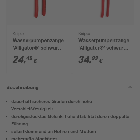
Knipex
Knipex
Wasserpumpenzange
Wasserpumpenzange
'Alligator®' schwarz
'Alligator®' schwarz
atramentiert 180 mm
atramentiert 300 mm
24
,
34
,
49
99
€
€
Beschreibung
dauerhaft sicheres Greifen durch hohe
Verschleißfestigkeit
durchgestecktes Gelenk: hohe Stabilität durch doppelte
Führung
selbstklemmend an Rohren und Muttern
mehrstufig ölgehärtet