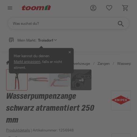
Mein Markt:
Troisdorf
✕
Hier kannst du deinen
, falls er nicht
Markt anpassen
/
Werkstatt & Maschinen
/
Handwerkzeuge
/
Zangen
/
Wasserpum
stimmt.
+
8
Wasserpumpenzange
schwarz atramentiert 250
mm
Produktdetails
| Artikelnummer
:
1256948