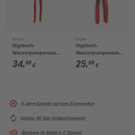
Knipex
Knipex
Hightech-
Hightech-
Wasserpumpenzange
Wasserpumpenzange
'Cobra®' 250 mm
'Cobra®' grau
34
,
25
,
99
99
€
€
atramentiert 150 mm
5 Jahre Garantie auf toom Eigenmarken
Sorglos, 90 Tage Umtauschgarantie
Abholung im Markt in 2 Stunden