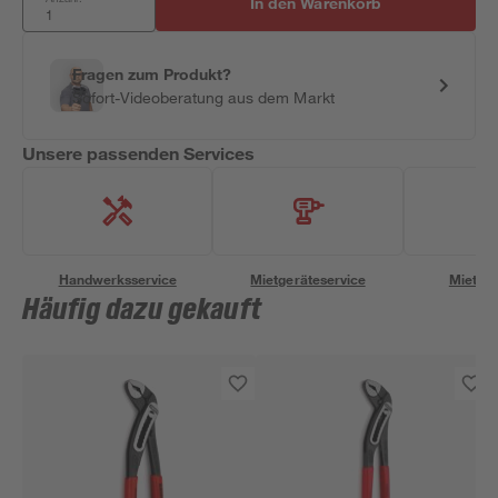
In den Warenkorb
Fragen zum Produkt?
Sofort-Videoberatung aus dem Markt
Unsere passenden Services
Handwerksservice
Mietgeräteservice
Miettra
Häufig dazu gekauft