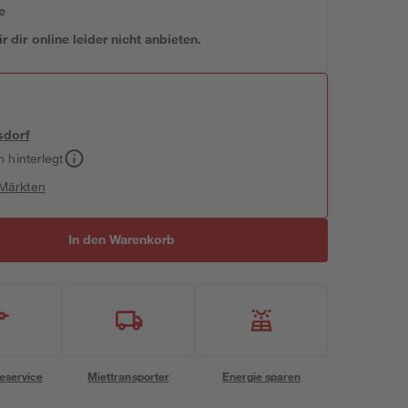
e
 dir online leider nicht anbieten.
sdorf
h hinterlegt
 Märkten
In den Warenkorb
eservice
Miettransporter
Energie sparen