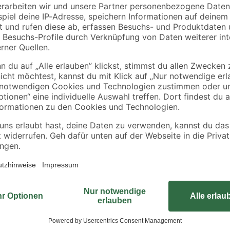
Rüste deine Badezimmerarmatur mi
 1
Nachhaltigkeit. Dieser verchromte
hl
Kombination von Kunststoff und Me
bietet. Dank seiner selbstreinigen
Zustand, ohne dass du dich mit l
tem Wasser
Durch die Mengenregulierung kan
und zwischen etwa 7,5 und 9 Liter
ohne den Komfort zu opfern. 'Made
Zuverlässigkeit. Der Kunststoffein
erleichtern die Installation und so
Luftsprudler nicht für den Einsat
geeignet ist. Mit einem Innengewin
geeignet. Verwandle deinen Wasse
Umweltschutzes und genieße gleic