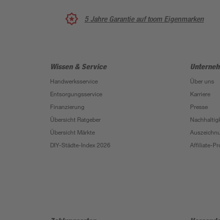
5 Jahre Garantie auf toom Eigenmarken
Wissen & Service
Unterne
Handwerksservice
Über uns
Entsorgungsservice
Karriere
Finanzierung
Presse
Übersicht Ratgeber
Nachhaltigk
Übersicht Märkte
Auszeichn
DIY-Städte-Index 2026
Affiliate-