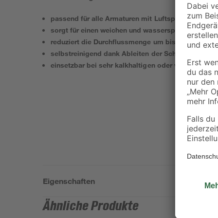
passend für alle Armaturen mit Luftsprudler M22 x
sorgt für einen weichen und wassersparenden Stra
reduziert die Durchflussmenge um bis zu 50 %
selbstreinigend dank Ableiten der Schmutzpartikel
einsetzbar bei sehr kalkhaltigen oder verunreinig
Eigenschaften
Ähnliche Produkte