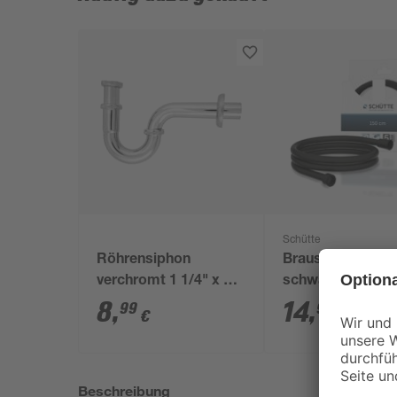
Schütte
Röhrensiphon
Brauseschlauch
verchromt 1 1/4" x 32
schwarz PVC 15
mm
8
,
14
,
99
99
€
€
Beschreibung