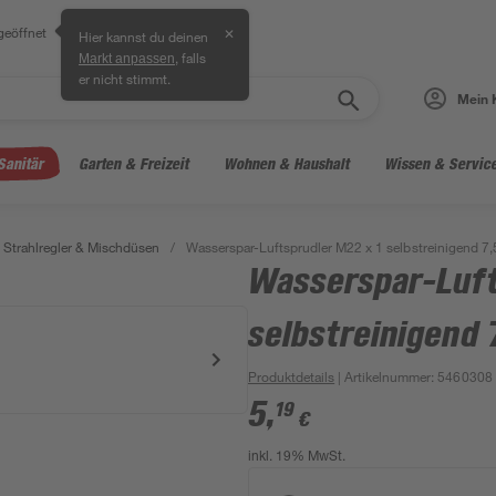
geöffnet
✕
Hier kannst du deinen
, falls
Markt anpassen
er nicht stimmt.
Mein 
Sanitär
Garten & Freizeit
Wohnen & Haushalt
Wissen & Servic
Strahlregler & Mischdüsen
/
Wasserspar-Luftsprudler M22 x 1 selbstreinigend 7,5
Wasserspar-Luft
selbstreinigend 7
Produktdetails
| Artikelnummer
:
5460308
5
,
19
€
inkl. 19% MwSt.