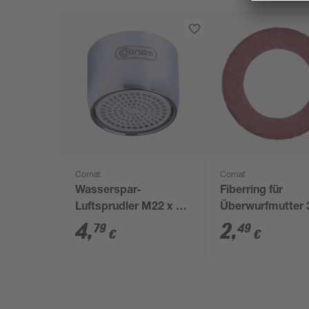
Cornat
Cornat
Wasserspar-
Fiberring für
Luftsprudler M22 x 1
Überwurfmutter 
IG, 5 l
Ø 15 x 24 x 2,5 
4
,
2
,
79
49
€
€
Stück