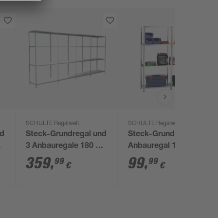
SCHULTE Regalwelt
SCHULTE Regalwelt
nd
Steck-Grundregal und
Steck-Grundregal und
3 Anbauregale 180 x
Anbauregal 180 x 180
400 x 50 cm, 16
x 35 cm, 8 Böden,
359
,
99
,
99
99
€
€
Böden, weiß,
verzinkt, Tragkraft 340
Tragkraft 340 kg
kg