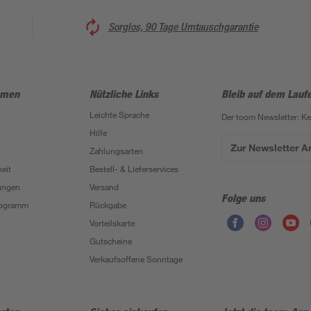
Sorglos, 90 Tage Umtauschgarantie
hmen
Nützliche Links
Bleib auf dem Lauf
Leichte Sprache
Der toom Newsletter: K
Hilfe
Zur Newsletter 
Zahlungsarten
eit
Bestell- & Lieferservices
ungen
Versand
Folge uns
Programm
Rückgabe
Vorteilskarte
Gutscheine
Verkaufsoffene Sonntage