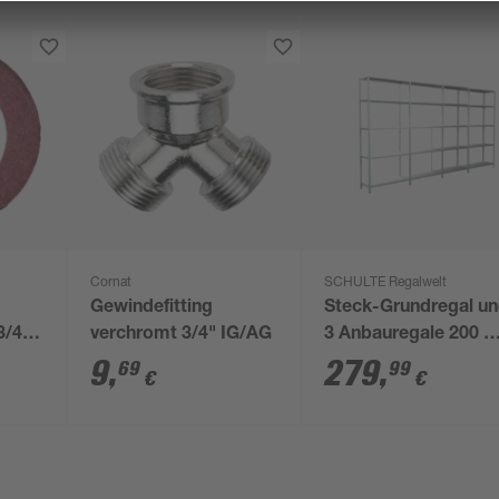
Cornat
SCHULTE Regalwelt
Gewindefitting
Steck-Grundregal u
3/4"
verchromt 3/4" IG/AG
3 Anbauregale 200 x
mm, 5
400 x 35 cm, 20
9
,
279
,
69
99
€
€
Böden, weiß,
Tragkraft 425 kg