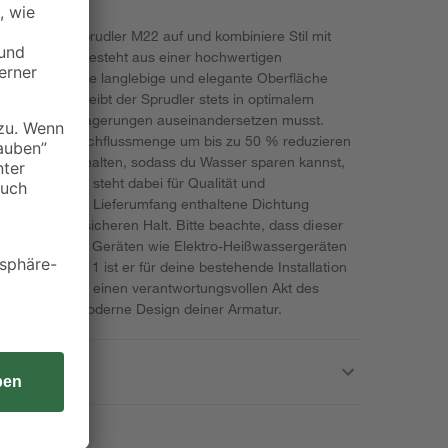
t dem Luftsprudler M22 auf und kombiniere Stil mit
 Luftsprudler besteht aus einer hochwertigen
ssing, die eine langlebige und elegante Oberfläche
den Funktion bleibt der Sprudler stets in optimalem
ästigen Kalkablagerungen auseinandersetzen musst.
nst du die Durchflussmenge um bis zu 50 % reduzieren
n pro Minute halten, sodass du Wasser sparen kannst,
 in Germany' steht dabei für Qualität und
satz und die im Lieferumfang enthaltene Dichtung
rgen für einen sicheren Halt. Bitte beachte, dass dieser
z mit drucklosen Geräten wie Elektro-Heißwassergeräten
de von M22 x 1 ist er für deine bestehende Installation
rverbrauch in einen verantwortungsvollen Akt des
hzeitig das moderne Design deiner Armatur.