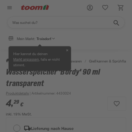
Mein Markt:
Troisdorf
✕
Hier kannst du deinen
, falls er nicht
Markt anpassen
/
Wohnen & Haushalt
/
Haushaltswaren
/
Gießkannen & Sprühflasch
stimmt.
Wasserspeicher 'Bördy' 90 ml
transparent
Produktdetails
| Artikelnummer
:
4430024
4
,
29
€
inkl. 19% MwSt.
Lieferung nach Hause