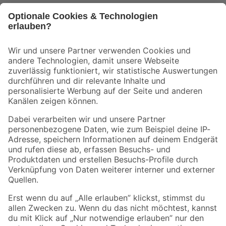
Bleib auf dem Laufenden mit unserem Newsletter
Der toom Newsletter: Keine Angebote und Aktionen mehr verpassen!
Zur Newsletter Anmeldung
Folge uns
Zahlungsarten
Versandarten
Sicher einkaufen
Jetzt die toom-App herunterladen