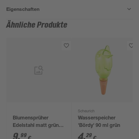
Eigenschaften
Ähnliche Produkte
Scheurich
Blumensprüher
Wasserspeicher
Edelstahl matt grün
'Bördy' 90 ml grün
RAL 6011 matt
9
,
4
,
99
29
€
€