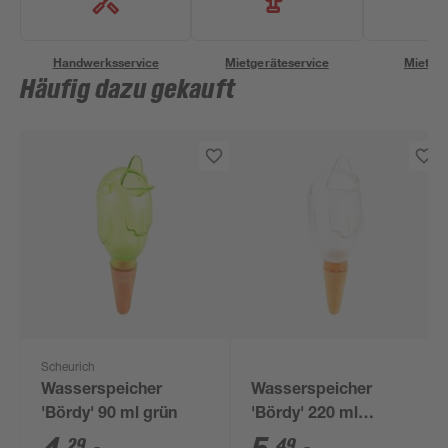
Handwerksservice
Mietgeräteservice
Miettra
Häufig dazu gekauft
Scheurich
Wasserspeicher
Wasserspeicher
'Bördy' 90 ml grün
'Bördy' 220 ml
transparent
29
49