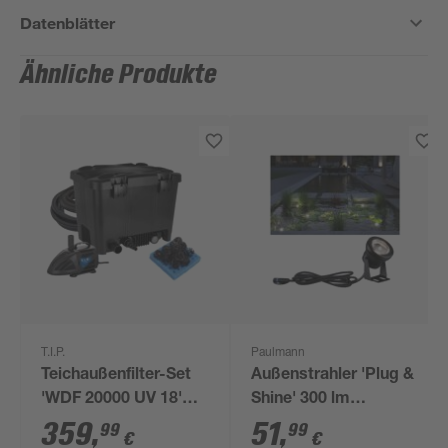
Datenblätter
Ähnliche Produkte
T.I.P.
Paulmann
Teichaußenfilter-Set
Außenstrahler 'Plug &
'WDF 20000 UV 18'
Shine' 300 lm
4000 l/h
warmweiß IP 68 Ø 7,2
359
,
51
,
99
99
€
€