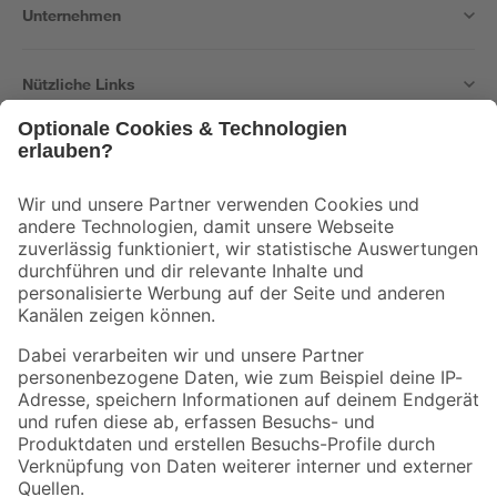
Unternehmen
Nützliche Links
Bleib auf dem Laufenden mit unserem Newsletter
Der toom Newsletter: Keine Angebote und Aktionen mehr verpassen!
Zur Newsletter Anmeldung
Folge uns
Zahlungsarten
Versandarten