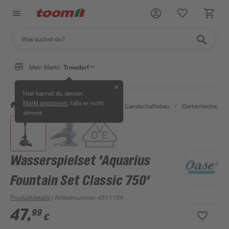
Mein Markt:
Troisdorf
✕
Hier kannst du deinen
, falls er nicht
Markt anpassen
/
Garten & Freizeit
/
Gartenbau & Landschaftsbau
/
Gartenteiche, Br
stimmt.
Wasserspielset 'Aquarius
Fountain Set Classic 750'
Produktdetails
| Artikelnummer
:
4311104
47
,
99
€