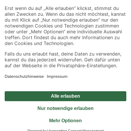
Sicher einkaufen
Jetzt die toom-App herunterladen
Alle Preisangaben in EUR inkl. gesetzl. MwSt.. Die dargestellten Angebote sind unter
Umständen nicht in allen Märkten verfügbar. Die angegebenen Verfügbarkeiten beziehen
sich auf den unter "Mein Markt" ausgewählten toom Baumarkt. Alle Angebote und
Produkte nur solange der Vorrat reicht.
*Paketversand ab 59 € versandkostenfrei, gilt nicht für Artikel mit Speditionsversand, hier
fallen zusätzliche Versandkosten an.
Datenschutz
Privatsphäre
Impressum
AGB
Nutzungsbedingungen
Widerrufsrecht
Vertrag widerrufen
Barrierefreiheit
© 2026 toom Baumarkt GmbH