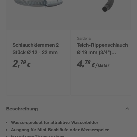
Gardena
Schlauchklemmen 2
Teich-Rippenschlauch
Stück Ø 12 - 22 mm
Ø 19 mm (3/4")
Meterware schwarz
2
,
4
,
79
79
€
€
/ Meter
Beschreibung
Wasserspielset für attraktive Wasserbilder
Ausgang für Mini-Bachläufe oder Wasserspeier
integrierter Thermoschutz