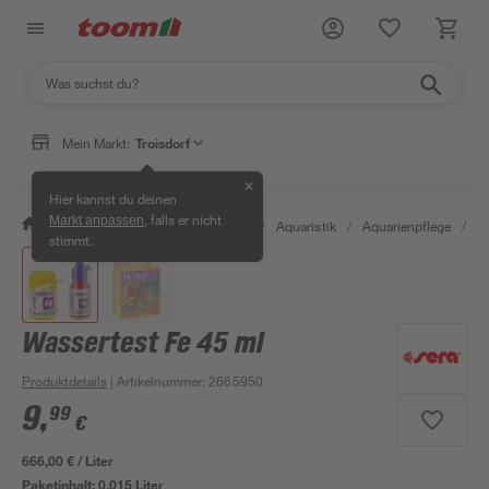
Mein Markt:
Troisdorf
✕
Hier kannst du deinen
, falls er nicht
Markt anpassen
/
Garten & Freizeit
/
Tierbedarf
/
Aquaristik
/
Aquarienpflege
/
W
stimmt.
Wassertest Fe 45 ml
Produktdetails
| Artikelnummer
:
2665950
9
,
99
€
666,00 € / Liter
Paketinhalt:
0,015 Liter