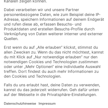
Folge uns
Zahlungsarten
Versandarten
Sicher einkaufen
Jetzt die toom-App herunterladen
Alle Preisangaben in EUR inkl. gesetzl. MwSt.. Die dargestellten Angebote sind unter
Umständen nicht in allen Märkten verfügbar. Die angegebenen Verfügbarkeiten beziehen
sich auf den unter "Mein Markt" ausgewählten toom Baumarkt. Alle Angebote und
Produkte nur solange der Vorrat reicht.
*Paketversand ab 59 € versandkostenfrei, gilt nicht für Artikel mit Speditionsversand, hier