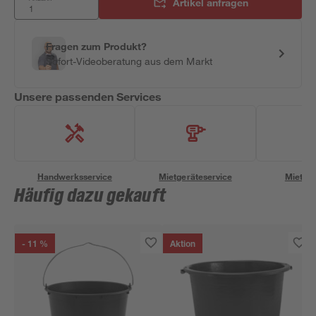
Artikel anfragen
Fragen zum Produkt?
Sofort-Videoberatung aus dem Markt
Unsere passenden Services
Handwerksservice
Mietgeräteservice
Miettra
Häufig dazu gekauft
- 11 %
Aktion