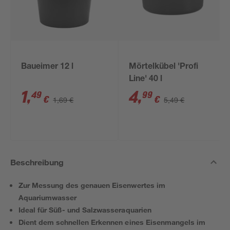
Baueimer 12 l
Mörtelkübel 'Profi
Line' 40 l
1
,
4
,
49
99
€
€
1,69 €
5,49 €
Beschreibung
Zur Messung des genauen Eisenwertes im
Aquariumwasser
Ideal für Süß- und Salzwasseraquarien
Dient dem schnellen Erkennen eines Eisenmangels im