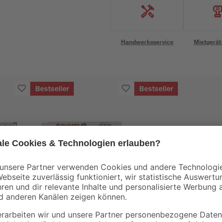
Handwerksservice
Mietgerät
Bestseller
Bestseller
toom
toom
 cm
Zollstock Holz 2 m
Wasserwaage 150 c