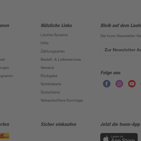
hmen
Nützliche Links
Bleib auf dem Lauf
Leichte Sprache
Der toom Newsletter: K
Hilfe
Zur Newsletter 
Zahlungsarten
eit
Bestell- & Lieferservices
ungen
Versand
Folge uns
Programm
Rückgabe
Vorteilskarte
Gutscheine
Verkaufsoffene Sonntage
rten
Sicher einkaufen
Jetzt die toom-App