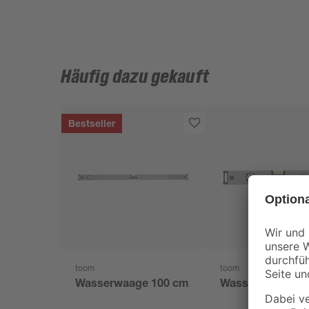
Häufig dazu gekauft
Bestseller
toom
toom
Wasserwaage 100 cm
Wasserwaage 40