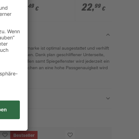
31
,
22
,
49
99
€
€
m Qualitätsmarke ist optimal ausgestattet und verhilft
rksergebnissen. Dank plan geschliffener Unterseite,
i Kontrolllibellen samt Spiegelfenster wird jederzeit ein
llt. Das Versprechen an eine hohe Passgenauigkeit wird
eben.
Bestseller