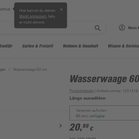
öffnet
✕
Hier kannst du deinen
, falls
Markt anpassen
er nicht stimmt.
Mein 
Sanitär
Garten & Freizeit
Wohnen & Haushalt
Wissen & Servic
gen
/
Wasserwaage 60 cm
Wasserwaage 6
Produktdetails
| Artikelnummer
:
1251218
Länge auswählen
Varianten aufrufen:
60 cm
|
verfügbar
20
,
99
€