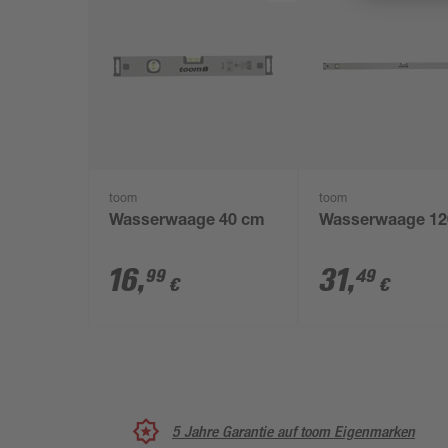
toom
toom
Wasserwaage 40 cm
Wasserwaage 12
16
,
31
,
99
49
€
€
5 Jahre Garantie auf toom Eigenmarken