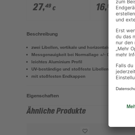
27
,
16
,
49
99
€
€
Beschreibung
zwei Libellen, vertikale und horizontale Ausrichtun
Messgenauigkeit bei Normallage +/- 0,5 mm/m
leichtes Aluminium Profil
UV-beständige und stoßfeste Libellen
mit stoßfesten Endkappen
Eigenschaften
Ähnliche Produkte