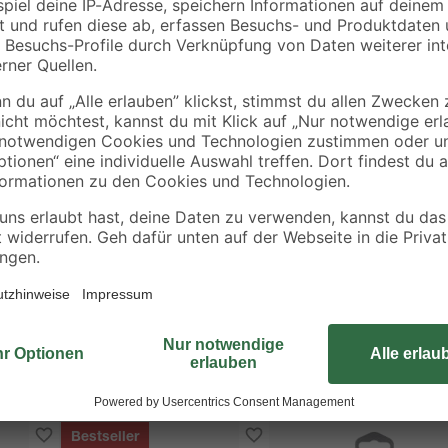
4
,
34
,
29
99
€
€
Diese Wasserwaage von unserer too
g
Ihnen zu sauberen und geraden We
gummierter Auflagefläche sowie dre
geradliniges Arbeiten sichergeste
durch die 10-jährige Garantie geg
Bestseller