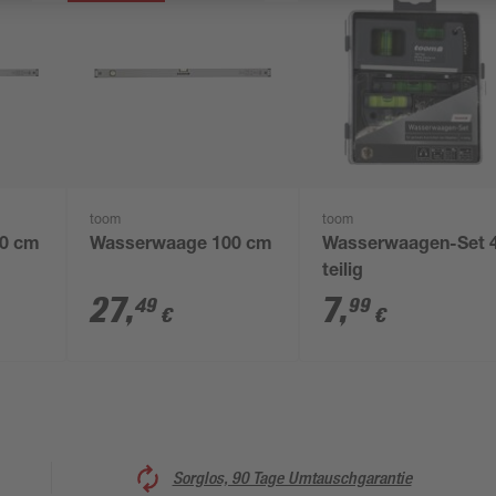
toom
toom
0 cm
Wasserwaage 100 cm
Wasserwaagen-Set 
teilig
27
,
7
,
49
99
€
€
Sorglos, 90 Tage Umtauschgarantie