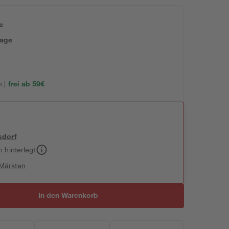
e
tage
 |
frei ab 59€
sdorf
h hinterlegt
 Märkten
In den Warenkorb