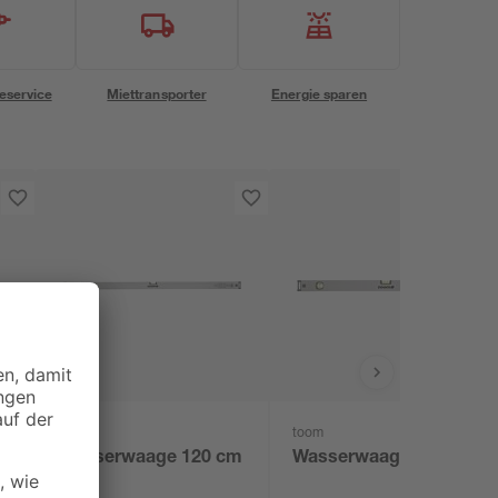
eservice
Miettransporter
Energie sparen
toom
toom
m
Wasserwaage 120 cm
Wasserwaage 80 cm