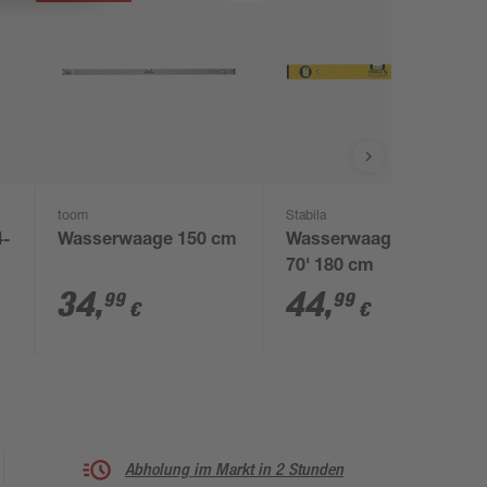
toom
Stabila
4-
Wasserwaage 150 cm
Wasserwaage 'Type
70' 180 cm
34
,
44
,
99
99
€
€
Abholung im Markt in 2 Stunden