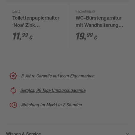
Lenz
Fackelmann
Toilettenpapierhalter
WC-Bürstengarnitur
'Noa' Zink
mit Wandhalterung
nickelfarben
'Vision' 13,5 x 13 x 10
11
,
19
,
99
99
€
€
5 Jahre Garantie auf toom Eigenmarken
Sorglos, 90 Tage Umtauschgarantie
Abholung im Markt in 2 Stunden
Wissen & Service