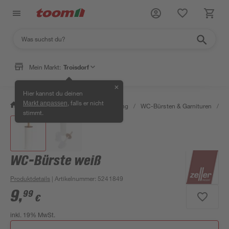
Mein Markt:
Troisdorf
✕
Hier kannst du deinen
, falls er nicht
Markt anpassen
/
Bad & Sanitär
/
Bad-Ausstattung
/
WC-Bürsten & Garnituren
/
W
stimmt.
WC-Bürste weiß
Produktdetails
| Artikelnummer
:
5241849
9
,
99
€
inkl. 19% MwSt.