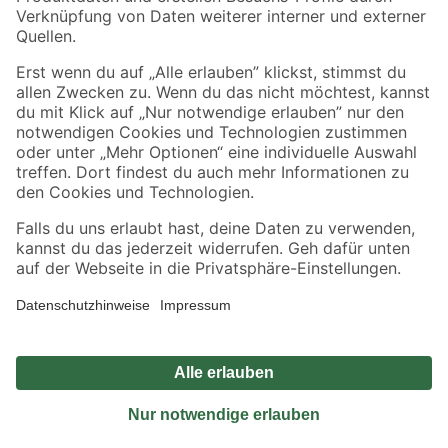
Sicher einkaufen
Jetzt die toom-App herunterladen
Alle Preisangaben in EUR inkl. gesetzl. MwSt.. Die dargestellten Angebote sind unter
Umständen nicht in allen Märkten verfügbar. Die angegebenen Verfügbarkeiten beziehen
sich auf den unter "Mein Markt" ausgewählten toom Baumarkt. Alle Angebote und
Produkte nur solange der Vorrat reicht.
*Paketversand ab 59 € versandkostenfrei, gilt nicht für Artikel mit Speditionsversand, hier
fallen zusätzliche Versandkosten an.
Datenschutz
Privatsphäre
Impressum
AGB
Nutzungsbedingungen
Widerrufsrecht
Vertrag widerrufen
Barrierefreiheit