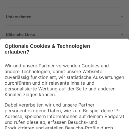
Unternehmen
Nützliche Links
Bleib auf dem Laufenden mit unserem Newsletter
Der toom Newsletter: Keine Angebote und Aktionen mehr verpassen!
Zur Newsletter Anmeldung
Folge uns
Zahlungsarten
Versandarten