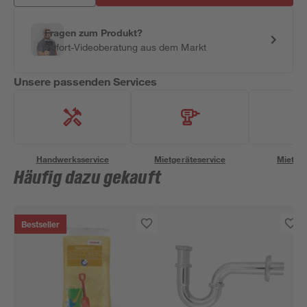
Fragen zum Produkt?
Sofort-Videoberatung aus dem Markt
Unsere passenden Services
Handwerksservice
Mietgeräteservice
Miettra
Häufig dazu gekauft
Bestseller