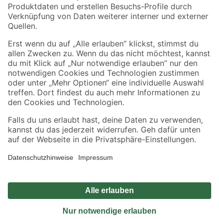
Sicher einkaufen
Jetzt die toom-App herunterladen
Alle Preisangaben in EUR inkl. gesetzl. MwSt.. Die dargestellten Angebote sind unter
Umständen nicht in allen Märkten verfügbar. Die angegebenen Verfügbarkeiten beziehen
sich auf den unter "Mein Markt" ausgewählten toom Baumarkt. Alle Angebote und
Produkte nur solange der Vorrat reicht.
*Paketversand ab 59 € versandkostenfrei, gilt nicht für Artikel mit Speditionsversand, hier
fallen zusätzliche Versandkosten an.
Datenschutz
Privatsphäre
Impressum
AGB
Nutzungsbedingungen
Widerrufsrecht
Vertrag widerrufen
Barrierefreiheit