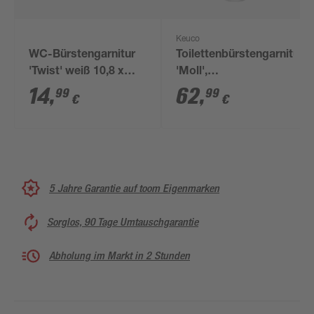
Keuco
WC-Bürstengarnitur
Toilettenbürstengarnitur
'Twist' weiß 10,8 x
'Moll',
10,8 x 39,6 cm
weiß/verchromt
14
,
62
,
99
99
€
€
5 Jahre Garantie auf toom Eigenmarken
Sorglos, 90 Tage Umtauschgarantie
Abholung im Markt in 2 Stunden