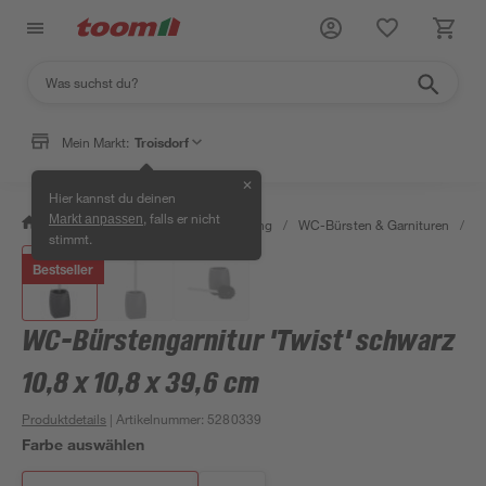
Mein Markt:
Troisdorf
✕
Hier kannst du deinen
, falls er nicht
Markt anpassen
/
Bad & Sanitär
/
Bad-Ausstattung
/
WC-Bürsten & Garnituren
/
W
stimmt.
Bestseller
WC-Bürstengarnitur 'Twist' schwarz
10,8 x 10,8 x 39,6 cm
Produktdetails
| Artikelnummer
:
5280339
Farbe auswählen