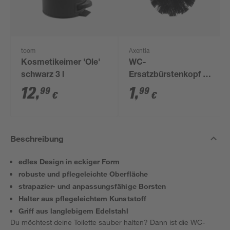
toom
Axentia
Kosmetikeimer 'Ole'
WC-
schwarz 3 l
Ersatzbürstenkopf Ø
80 mm schwarz
12
,
1
,
99
99
€
€
Beschreibung
edles Design in eckiger Form
robuste und pflegeleichte Oberfläche
strapazier- und anpassungsfähige Borsten
Halter aus pflegeleichtem Kunststoff
Griff aus langlebigem Edelstahl
Du möchtest deine Toilette sauber halten? Dann ist die WC-