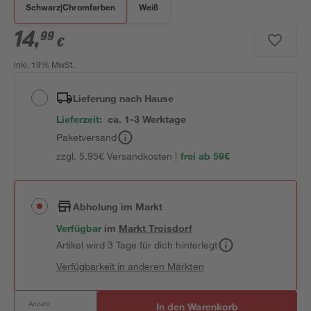
Schwarz|Chromfarben
Weiß
14
,
99
€
inkl. 19% MwSt.
Lieferung nach Hause
Lieferzeit:
ca. 1-3 Werktage
Paketversand
zzgl. 5,95€ Versandkosten |
frei ab 59€
Abholung im Markt
Verfügbar
im
Markt
Troisdorf
Artikel wird 3 Tage für dich hinterlegt
Verfügbarkeit in anderen Märkten
Anzahl:
In den Warenkorb