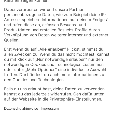
Folge uns
Zahlungsarten
Versandarten
Sicher einkaufen
Jetzt die toom-App herunterladen
Alle Preisangaben in EUR inkl. gesetzl. MwSt.. Die dargestellten Angebote sind unter
Umständen nicht in allen Märkten verfügbar. Die angegebenen Verfügbarkeiten beziehen
sich auf den unter "Mein Markt" ausgewählten toom Baumarkt. Alle Angebote und
Produkte nur solange der Vorrat reicht.
*Paketversand ab 59 € versandkostenfrei, gilt nicht für Artikel mit Speditionsversand, hier