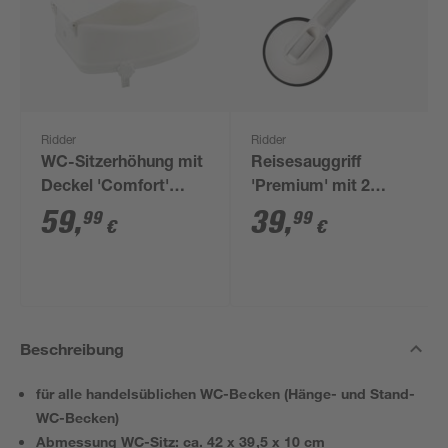
Ridder
Ridder
WC-Sitzerhöhung mit
Reisesauggriff
Deckel 'Comfort'
'Premium' mit 2
weiß bis 150 kg
Saugern weiß 33 cm
59
,
39
,
99
99
€
€
Beschreibung
für alle handelsüblichen WC-Becken (Hänge- und Stand-
WC-Becken)
Abmessung WC-Sitz: ca. 42 x 39,5 x 10 cm