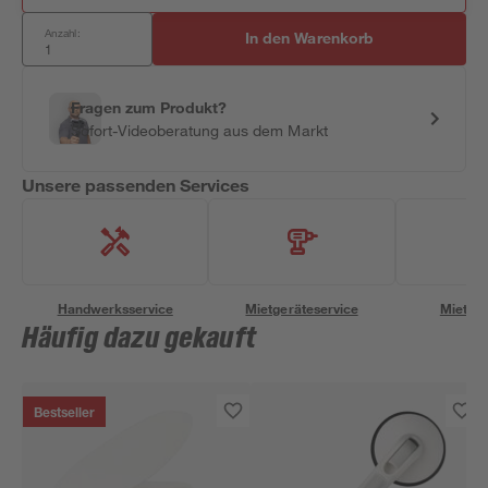
Anzahl:
In den Warenkorb
Fragen zum Produkt?
Sofort-Videoberatung aus dem Markt
Unsere passenden Services
Handwerksservice
Mietgeräteservice
Miettra
Häufig dazu gekauft
Bestseller