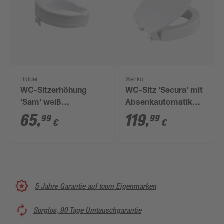
Ridder
Wenko
WC-Sitzerhöhung
WC-Sitz 'Secura' mit
'Sam' weiß
Absenkautomatik
Polypropylen
weiß Duroplast
65
,
119
,
99
99
€
€
5 Jahre Garantie auf toom Eigenmarken
Sorglos, 90 Tage Umtauschgarantie