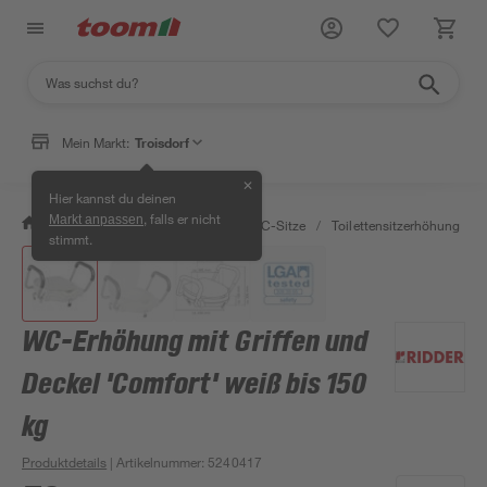
Mein Markt:
Troisdorf
✕
Hier kannst du deinen
, falls er nicht
Markt anpassen
/
Bad & Sanitär
/
Toiletten
/
WC-Sitze
/
Toilettensitzerhöhung
/
stimmt.
WC-Erhöhung mit Griffen und
Deckel 'Comfort' weiß bis 150
kg
Produktdetails
| Artikelnummer
:
5240417