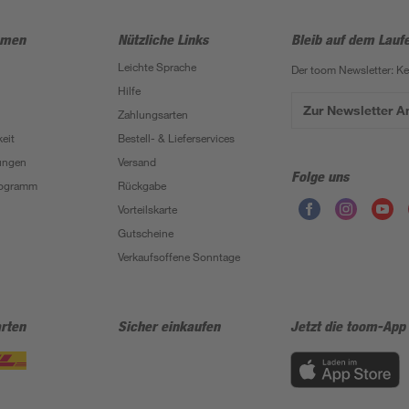
hmen
Nützliche Links
Bleib auf dem Lauf
Leichte Sprache
Der toom Newsletter: K
Hilfe
Zur Newsletter 
Zahlungsarten
eit
Bestell- & Lieferservices
ungen
Versand
Folge uns
Programm
Rückgabe
Vorteilskarte
Gutscheine
Verkaufsoffene Sonntage
rten
Sicher einkaufen
Jetzt die toom-App