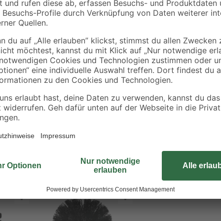
Ihre Lenz Toilettenbürste fehlt e
Bürstenkopf mit dem passenden "A
für einen sofortigen Einsatz.