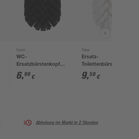
toom
Tesa
WC-
Ersatz-
Ersatzbürstenkopf
Toilettenbürstenkopf
schwarz
weiß
6
,
9
,
99
59
€
€
Abholung im Markt in 2 Stunden