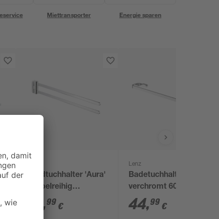
eservice
Miettransporter
Energie sparen
Lenz
Lenz
as
Handtuchhalter 'Aura'
Badetuchhalter 'Aura'
x
doppelreihig
verchromt 60 cm
verchromt 43 cm
39
,
44
,
99
99
€
€