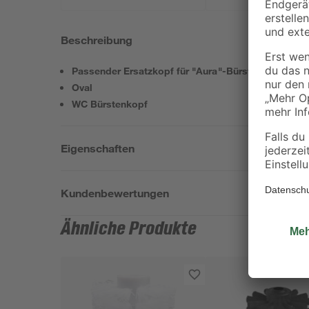
Beschreibung
Passender Ersatzkopf für "Aura"-Bürsten
Oval
WC Bürstenkopf
Eigenschaften
Kundenbewertungen
Ähnliche Produkte