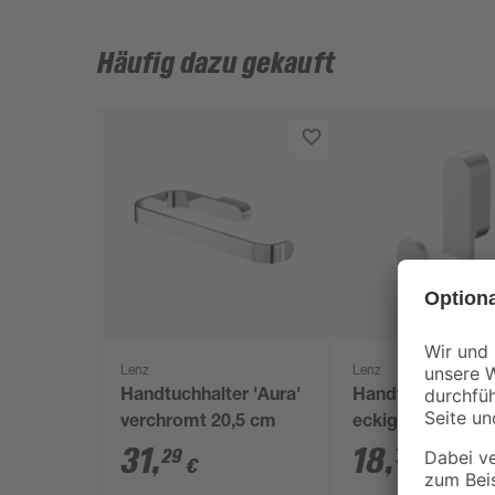
Häufig dazu gekauft
Lenz
Lenz
Handtuchhalter 'Aura'
Handtuchhaken '
verchromt 20,5 cm
eckig verchromt
31
,
18
,
29
79
€
€