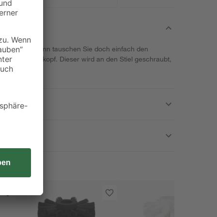
s an Frische? Dann tauschen Sie doch einfach den
ura"-Bürstenkopf. Dieser wird an den Stiel geschraubt,