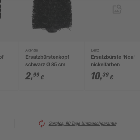
Axentia
Lenz
pf
Ersatzbürstenkopf
Ersatzbürste 'Noa'
schwarz Ø 85 cm
nickelfarben
2
,
10
,
99
39
€
€
Sorglos, 90 Tage Umtauschgarantie