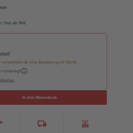
tage
 |
frei ab 59€
sdorf
 empfehlen dir eine Bestellung im Markt.
h hinterlegt
 Märkten
In den Warenkorb