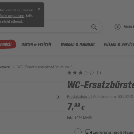
✕
ier kannst du deinen
, falls
Markt anpassen
r nicht stimmt.
Mein 
Sanitär
Garten & Freizeit
Wohnen & Haushalt
Wissen & Servic
ituren
/
WC-Ersatzbürstenkopf 'Aura' weiß
(1)
WC-Ersatzbürste
Produktdetails
| Artikelnummer
:
5250242
7
,
99
€
inkl. 19% MwSt.
Lieferung nach Haus