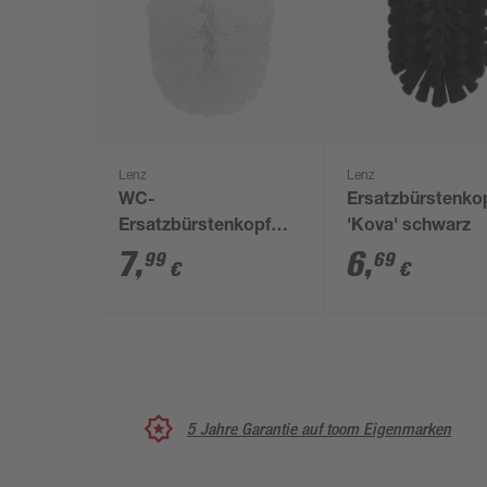
Lenz
Lenz
WC-
Ersatzbürstenko
Ersatzbürstenkopf
'Kova' schwarz
'Pisa/Scala/Siena'
7
,
6
,
99
69
€
€
weiß
5 Jahre Garantie auf toom Eigenmarken