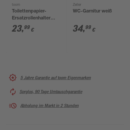
toom
Zeller
Toilettenpapier-
WC-Garnitur weiß
Ersatzrollenhalter
'Paris' chromfarben
23
,
34
,
99
99
€
€
5 Jahre Garantie auf toom Eigenmarken
Sorglos, 90 Tage Umtauschgarantie
Abholung im Markt in 2 Stunden