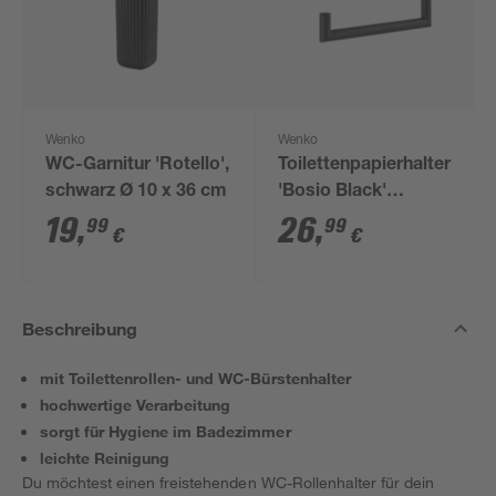
Wenko
Wenko
WC-Garnitur 'Rotello',
Toilettenpapierhalter
schwarz Ø 10 x 36 cm
'Bosio Black'
Edelstahl rostfrei,
19
,
26
,
99
99
€
€
matt
Beschreibung
mit Toilettenrollen- und WC-Bürstenhalter
hochwertige Verarbeitung
sorgt für Hygiene im Badezimmer
leichte Reinigung
Du möchtest einen freistehenden WC-Rollenhalter für dein