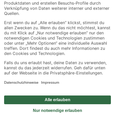
Sicher einkaufen
Jetzt die toom-App herunterladen
Alle Preisangaben in EUR inkl. gesetzl. MwSt.. Die dargestellten Angebote sind unter
Umständen nicht in allen Märkten verfügbar. Die angegebenen Verfügbarkeiten beziehen
sich auf den unter "Mein Markt" ausgewählten toom Baumarkt. Alle Angebote und
Produkte nur solange der Vorrat reicht.
*Paketversand ab 59 € versandkostenfrei, gilt nicht für Artikel mit Speditionsversand, hier
fallen zusätzliche Versandkosten an.
Datenschutz
Privatsphäre
Impressum
AGB
Nutzungsbedingungen
Widerrufsrecht
Vertrag widerrufen
Barrierefreiheit