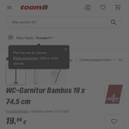
Mein Markt:
Troisdorf
✕
Hier kannst du deinen
, falls er nicht
Markt anpassen
/
Bad & Sanitär
/
Bad-Ausstattung
/
Toilettenpapierhalter
/
WC-Gar
stimmt.
WC-Garnitur Bambus 19 x
74,5 cm
Produktdetails
| Artikelnummer
:
5241855
19
,
99
€