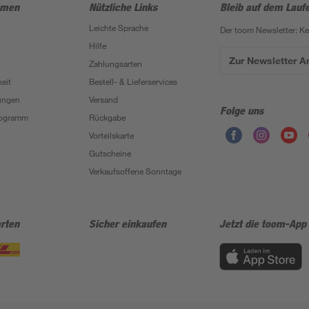
hmen
Nützliche Links
Bleib auf dem Lauf
Leichte Sprache
Der toom Newsletter: K
Hilfe
Zur Newsletter 
Zahlungsarten
eit
Bestell- & Lieferservices
ungen
Versand
Folge uns
Programm
Rückgabe
Vorteilskarte
Gutscheine
Verkaufsoffene Sonntage
rten
Sicher einkaufen
Jetzt die toom-App