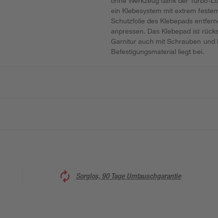
ohne Werkzeug dank der Turbo-Lo
ein Klebesystem mit extrem festem 
Schutzfolie des Klebepads entfern
anpressen. Das Klebepad ist rücks
Garnitur auch mit Schrauben und 
Befestigungsmaterial liegt bei.
Sorglos, 90 Tage Umtauschgarantie