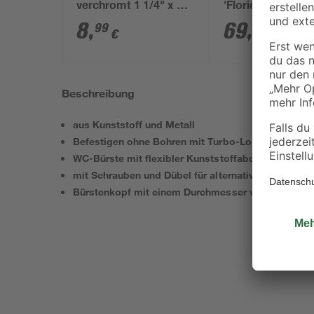
verchromt 1 1/4" x 32
'Florida' weiß 65 
mm
x 33 cm
8
,
69
,
99
99
€
€
Beschreibung
aus Kunststoff und Metall
Befestigen ohne Bohren mit Turbo-Loc® Klebepa
WC-Bürste mit flexibler Kunststoffabdeckung
mit Schrauben und Dübel für alternative Befestigu
Bürstenkopf mit einem Durchmesser von 8 cm