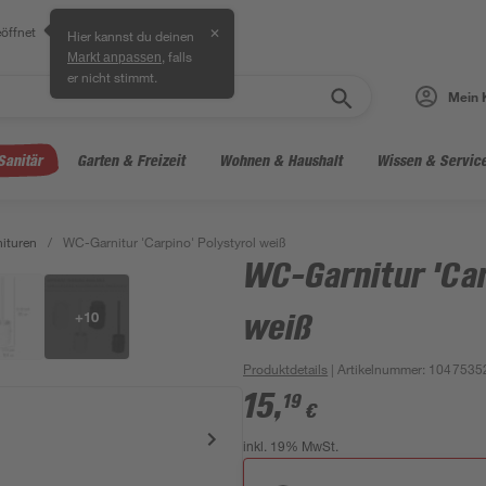
öffnet
✕
Hier kannst du deinen
, falls
Markt anpassen
er nicht stimmt.
Mein 
Sanitär
Garten & Freizeit
Wohnen & Haushalt
Wissen & Servic
ituren
/
WC-Garnitur 'Carpino' Polystyrol weiß
WC-Garnitur 'Car
+
10
weiß
Produktdetails
| Artikelnummer
:
1047535
15
,
19
€
inkl. 19% MwSt.