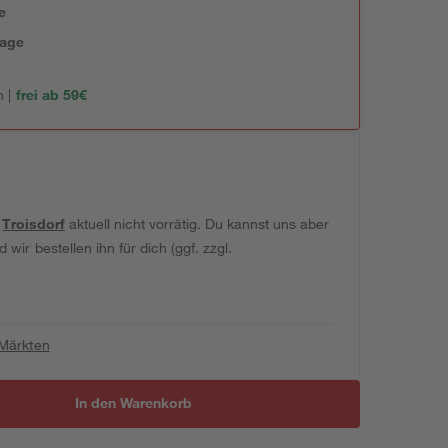
e
tage
 |
frei ab 59€
t
Troisdorf
aktuell nicht vorrätig. Du kannst uns aber
wir bestellen ihn für dich (ggf. zzgl.
 Märkten
In den Warenkorb