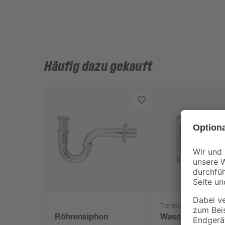
Häufig dazu gekauft
Trendteam
Röhrensiphon
Waschbeckenunt