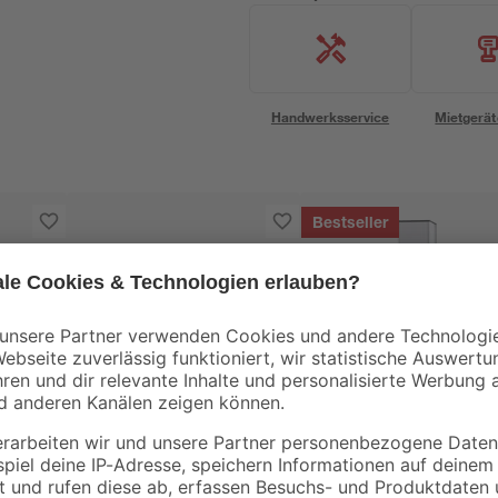
Handwerksservice
Mietgerät
Bestseller
Lenz
Trendteam
erschrank
Toilettenpapierhalter
Hochschrank