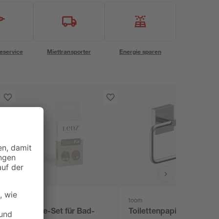
eservice
Miettransporter
Energie sparen
Lenz
toom
Klebe-Set für Bad-
Toilettenpapierhalter