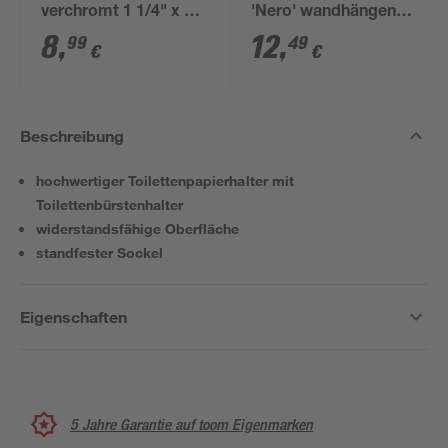
verchromt 1 1/4" x 32
'Nero' wandhängend
mm
schwarz
8
,
12
,
99
49
€
€
Beschreibung
hochwertiger Toilettenpapierhalter mit
Toilettenbürstenhalter
widerstandsfähige Oberfläche
standfester Sockel
Eigenschaften
5 Jahre Garantie auf toom Eigenmarken