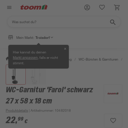
Mein Markt:
Troisdorf
✕
Hier kannst du deinen
, falls er nicht
Markt anpassen
/
Bad & Sanitär
/
Bad-Ausstattung
/
WC-Bürsten & Garnituren
/
W
stimmt.
WC-Garnitur 'Farol' schwarz
27 x 58 x 18 cm
Produktdetails
| Artikelnummer
:
10482018
22
,
99
€