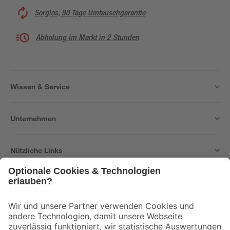
Sorglos, 90 Tage Umtauschgarantie
Abholung im Markt in 2 Stunden
Wissen & Service
Unternehmen
Nützliche Links
Bleib auf dem Laufenden mit unserem Newsletter
Der toom Newsletter: Keine Angebote und Aktionen mehr verpassen!
Zur Newsletter Anmeldung