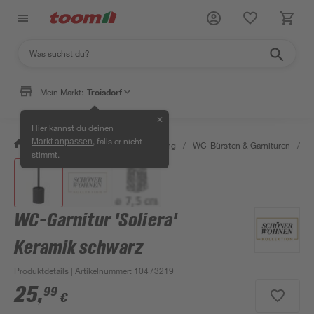
Mein Markt:
Troisdorf
✕
Hier kannst du deinen
, falls er nicht
Markt anpassen
/
Bad & Sanitär
/
Bad-Ausstattung
/
WC-Bürsten & Garnituren
/
W
stimmt.
WC-Garnitur 'Soliera'
Keramik schwarz
Produktdetails
| Artikelnummer
:
10473219
25
,
99
€