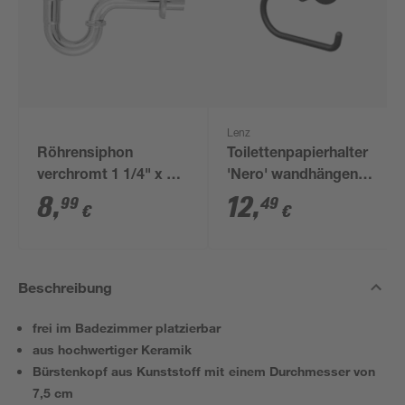
Lenz
Röhrensiphon
Toilettenpapierhalter
verchromt 1 1/4" x 32
'Nero' wandhängend
mm
schwarz
8
,
12
,
99
49
€
€
Beschreibung
frei im Badezimmer platzierbar
aus hochwertiger Keramik
Bürstenkopf aus Kunststoff mit einem Durchmesser von
7,5 cm