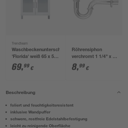
Trendteam
Waschbeckenunterschrank
Röhrensiphon
'Florida' weiß 65 x 56
verchromt 1 1/4" x 32
x 33 cm
mm
69
,
8
,
99
99
€
€
Beschreibung
foliert und feuchtigkeitsresistent
inklusive Wandpuffer
schwere, rostfreie Edelstahlbefestigung
leicht zu reinigende Oberfläche