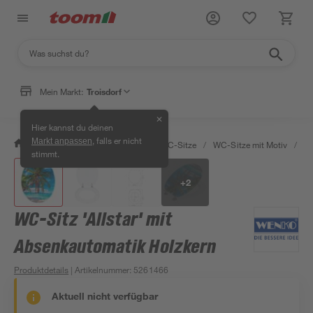
Mein Markt:
Troisdorf
✕
Hier kannst du deinen
, falls er nicht
Markt anpassen
/
Bad & Sanitär
/
Toiletten
/
WC-Sitze
/
WC-Sitze mit Motiv
/
WC
stimmt.
+
2
WC-Sitz 'Allstar' mit
Absenkautomatik Holzkern
Produktdetails
| Artikelnummer
:
5261466
Aktuell nicht verfügbar