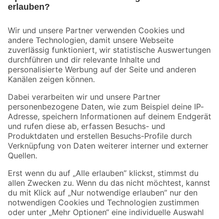
Bleib auf dem Laufenden mit unserem Newsletter
Der toom Newsletter: Keine Angebote und Aktionen mehr verpassen!
Zur Newsletter Anmeldung
Folge uns
Zahlungsarten
Versandarten
Sicher einkaufen
Jetzt die toom-App herunterladen