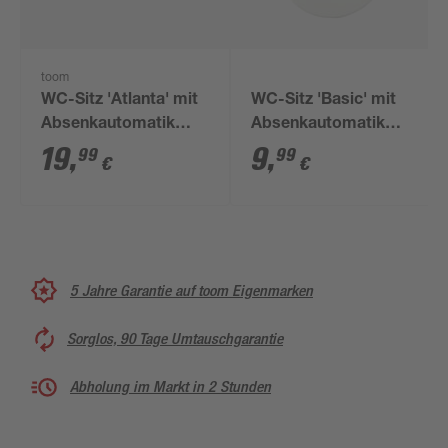
toom
WC-Sitz 'Atlanta' mit
WC-Sitz 'Basic' mit
Absenkautomatik
Absenkautomatik
weiß Duroplast
weiß Duroplast
19
,
9
,
99
99
€
€
5 Jahre Garantie auf toom Eigenmarken
Sorglos, 90 Tage Umtauschgarantie
Abholung im Markt in 2 Stunden