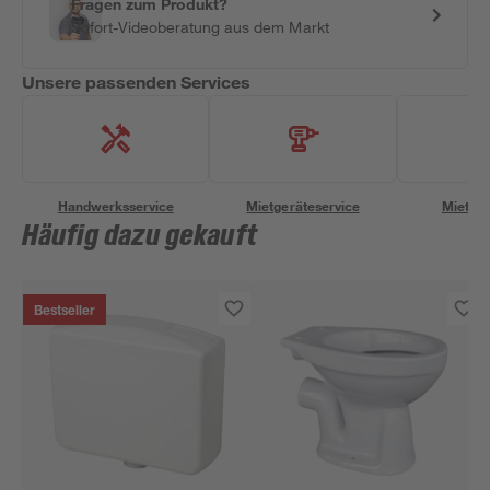
Fragen zum Produkt?
Sofort-Videoberatung aus dem Markt
Unsere passenden Services
Handwerksservice
Mietgeräteservice
Miettra
Häufig dazu gekauft
Bestseller