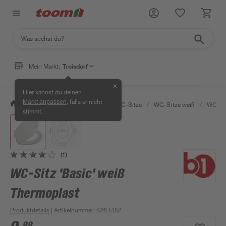
Mein Markt:
Troisdorf
✕
Hier kannst du deinen
, falls er nicht
Markt anpassen
/
Bad & Sanitär
/
Toiletten
/
WC-Sitze
/
WC-Sitze weiß
/
WC-Sit
stimmt.
(1)
WC-Sitz 'Basic' weiß
Thermoplast
Produktdetails
| Artikelnummer
:
5261452
99