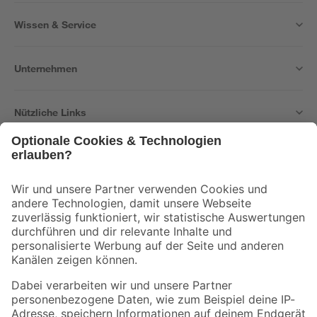
Wissen & Service
Unternehmen
Nützliche Links
Bleib auf dem Laufenden mit unserem Newsletter
Der toom Newsletter: Keine Angebote und Aktionen mehr verpassen!
Zur Newsletter Anmeldung
Folge uns