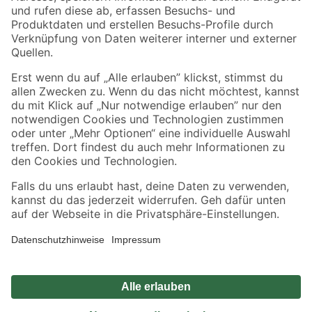
Zahlungsarten
Versandarten
Sicher einkaufen
Jetzt die toom-App herunterladen
Alle Preisangaben in EUR inkl. gesetzl. MwSt.. Die dargestellten Angebote sind unter
Umständen nicht in allen Märkten verfügbar. Die angegebenen Verfügbarkeiten beziehen
sich auf den unter "Mein Markt" ausgewählten toom Baumarkt. Alle Angebote und
Produkte nur solange der Vorrat reicht.
*Paketversand ab 59 € versandkostenfrei, gilt nicht für Artikel mit Speditionsversand, hier
fallen zusätzliche Versandkosten an.
Datenschutz
Privatsphäre
Impressum
AGB
Nutzungsbedingungen
Widerrufsrecht
Vertrag widerrufen