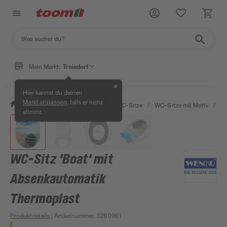
Mein Markt:
Troisdorf
✕
Hier kannst du deinen
, falls er nicht
Markt anpassen
/
Bad & Sanitär
/
Toiletten
/
WC-Sitze
/
WC-Sitze mit Motiv
/
WC
stimmt.
WC-Sitz 'Boat' mit
Absenkautomatik
Thermoplast
Produktdetails
| Artikelnummer
:
5260961