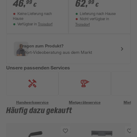
Absenkautomatik
Absenkautomatik
46
,
62
,
99
99
€
€
Duroplast
Duroplast
Keine Lieferung nach
Lieferung nach Hause
Hause
Nicht verfügbar in
Troisdorf
Troisdorf
Verfügbar in
Fragen zum Produkt?
Sofort-Videoberatung aus dem Markt
Unsere passenden Services
Handwerksservice
Mietgeräteservice
Miettra
Häufig dazu gekauft