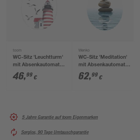
toom
Wenko
WC-Sitz 'Leuchtturm'
WC-Sitz 'Meditation'
mit Absenkautomatik
mit Absenkautomatik
Duroplast
Duroplast
46
,
62
,
99
99
€
€
5 Jahre Garantie auf toom Eigenmarken
Sorglos, 90 Tage Umtauschgarantie