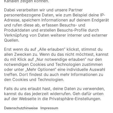
Folge uns
Zahlungsarten
Versandarten
Sicher einkaufen
Jetzt die toom-App herunterladen
Alle Preisangaben in EUR inkl. gesetzl. MwSt.. Die dargestellten Angebote sind unter
Umständen nicht in allen Märkten verfügbar. Die angegebenen Verfügbarkeiten beziehen
sich auf den unter "Mein Markt" ausgewählten toom Baumarkt. Alle Angebote und
Produkte nur solange der Vorrat reicht.
*Paketversand ab 59 € versandkostenfrei, gilt nicht für Artikel mit Speditionsversand, hier