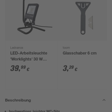
Ledvance
toom
LED-Arbeitsleuchte
Glasschaber 6 cm
'Worklights' 30 W
2700 lm kaltweiß IP
39
,
3
,
99
29
€
€
65
Beschreibung
hochwertiger, leichter WC-Sitz