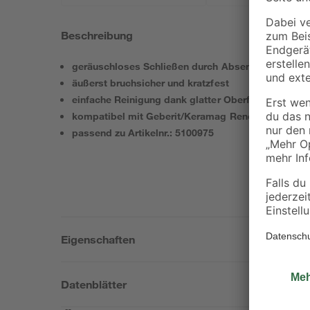
Beschreibung
geräuschloses Schließen durch Absenkautomatik
äußerst bruchsicher und kratzfest
einfache Reinigung dank glatter Oberfläche
kompatibel mit Geberit/Keramag Renova Plan, R
passend zu Artikelnr.: 5100975
Eigenschaften
Datenblätter