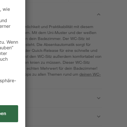
 aus Bequemlichkeit und Praktikabilität mit diesem
C-Sitz von toom. Mit dem Uni-Muster und der weißen
dernen Akzent in dein Badezimmer. Der WC-Sitz ist
s Kunststoff besteht. Die Absenkautomatik sorgt für
ßen, während der Quick-Release für eine schnelle und
orgt. Du kannst den WC-Sitz außerdem komfortabel von
em harten Boden knien zu müssen. Dieser WC-Sitz
und Design einen echten Mehrwert für dein Badezimmer!
iele wervolle Tipps zu allen Themen rund um
deinen WC-