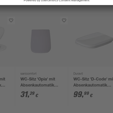
sanicomfort
Duravit
mit
WC-Sitz 'Opia' mit
WC-Sitz 'D-Code' mi
k
Absenkautomatik
Absenkautomatik
Duroplast weiß
weiß Kunststoff
31
,
99
,
29
99
€
€