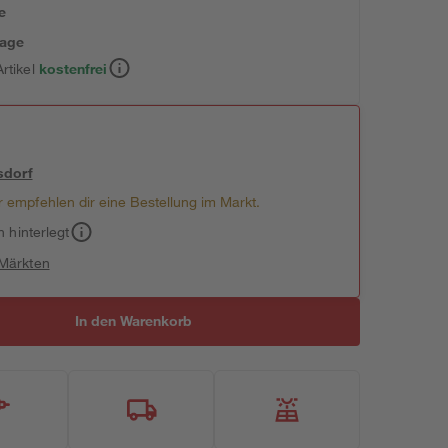
e
tage
rtikel
kostenfrei
sdorf
 empfehlen dir eine Bestellung im Markt.
h hinterlegt
 Märkten
In den Warenkorb