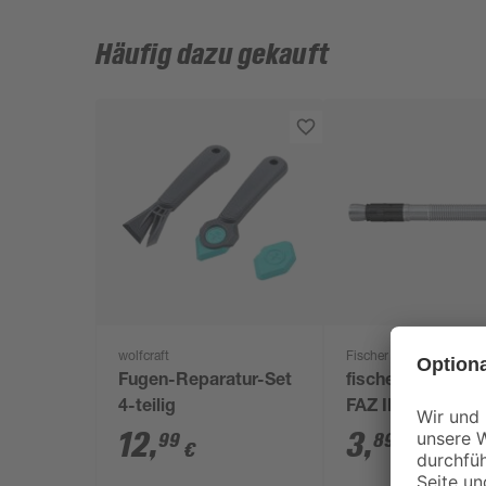
Häufig dazu gekauft
wolfcraft
Fischer
Fugen-Reparatur-Set
fischer Bolzenan
4-teilig
FAZ II 12/50 E
12
,
3
,
99
89
€
€