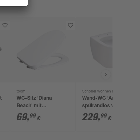
toom
Schöner Wohnen Kollektion
t
WC-Sitz 'Diana
Wand-WC 'Antus'
Beach' mit
spülrandlos weiß
Absenkautomatik
ohne WC-Sitz
69
,
229
,
99
99
€
€
weiß Duroplast