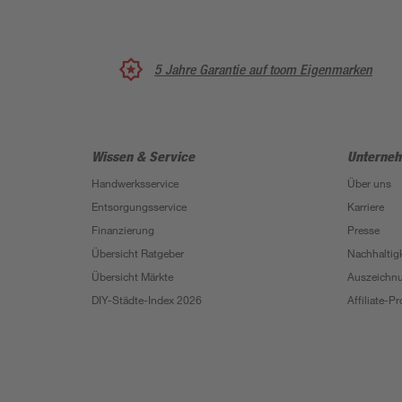
5 Jahre Garantie auf toom Eigenmarken
Wissen & Service
Unterne
Handwerksservice
Über uns
Entsorgungsservice
Karriere
Finanzierung
Presse
Übersicht Ratgeber
Nachhaltigk
Übersicht Märkte
Auszeichn
DIY-Städte-Index 2026
Affiliate-