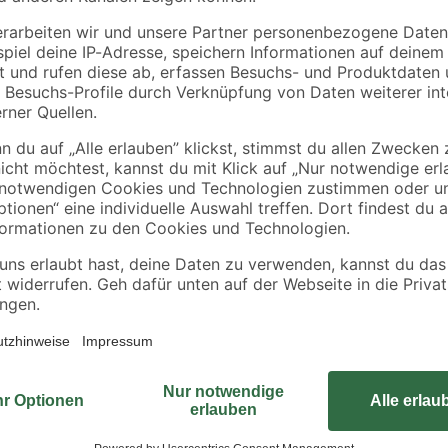
Genieße die harmonische Mischung
ansprechenden und langlebigen W
Farbe bringt dieser Sitz einen mo
robust und pflegeleicht, weil er au
enova Comprimo
sanftes und geräuschloses Schlie
einfache Abnahme zum Reinigen s
oben einbauen, ohne dabei auf d
schafft in puncto Funktionalität 
In unserem Ratgeber findest du v
Sitz
.