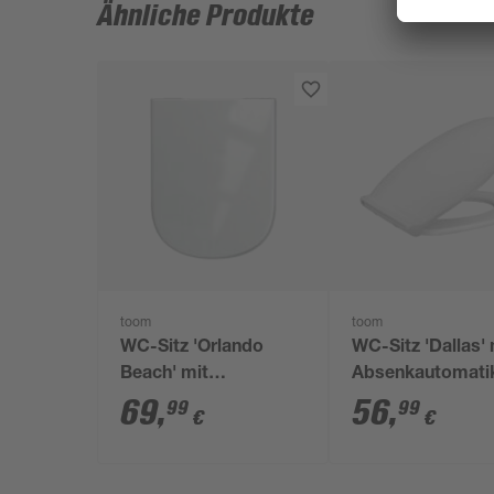
Ähnliche Produkte
toom
toom
WC-Sitz 'Orlando
WC-Sitz 'Dallas' 
Beach' mit
Absenkautomati
Absenkautomatik
weiß Duroplast
69
,
56
,
99
99
€
€
weiß Duroplast