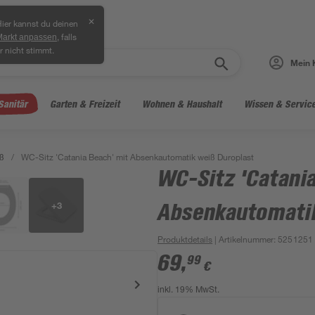
✕
ier kannst du deinen
, falls
Markt anpassen
r nicht stimmt.
Mein 
Sanitär
Garten & Freizeit
Wohnen & Haushalt
Wissen & Servic
ß
/
WC-Sitz 'Catania Beach' mit Absenkautomatik weiß Duroplast
WC-Sitz 'Catania
+
3
Absenkautomatik
Produktdetails
| Artikelnummer
:
5251251
69
,
99
€
inkl. 19% MwSt.