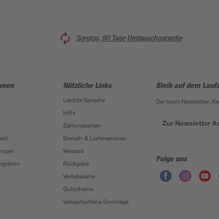
Sorglos, 90 Tage Umtauschgarantie
hmen
Nützliche Links
Bleib auf dem Lauf
Leichte Sprache
Der toom Newsletter: K
Hilfe
Zur Newsletter 
Zahlungsarten
eit
Bestell- & Lieferservices
ungen
Versand
Folge uns
Programm
Rückgabe
Vorteilskarte
Gutscheine
Verkaufsoffene Sonntage