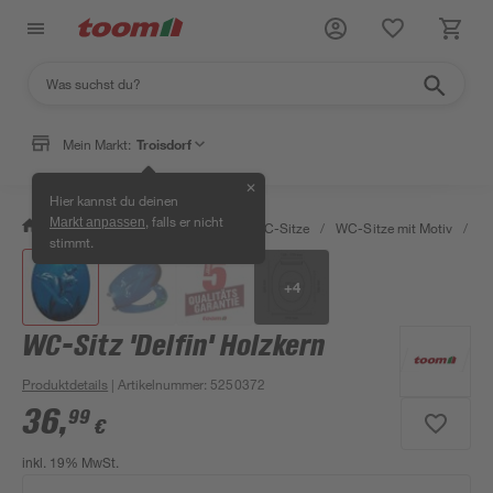
Mein Markt:
Troisdorf
✕
Hier kannst du deinen
, falls er nicht
Markt anpassen
/
Bad & Sanitär
/
Toiletten
/
WC-Sitze
/
WC-Sitze mit Motiv
/
WC
stimmt.
+
4
WC-Sitz 'Delfin' Holzkern
Produktdetails
| Artikelnummer
:
5250372
36
,
99
€
inkl. 19% MwSt.