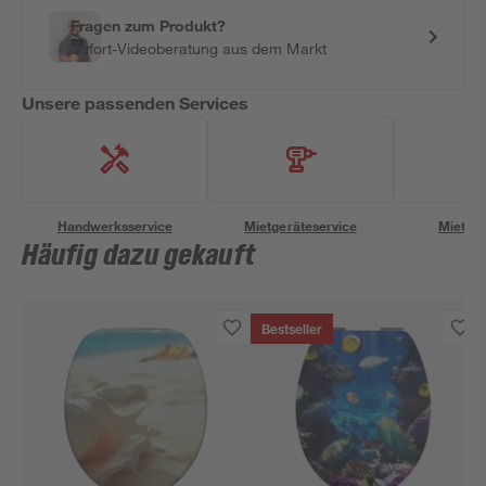
Fragen zum Produkt?
Sofort-Videoberatung aus dem Markt
Unsere passenden Services
Handwerksservice
Mietgeräteservice
Miettra
Häufig dazu gekauft
Bestseller