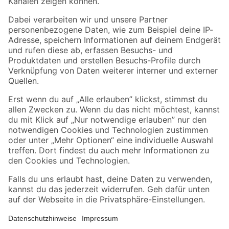
Folge uns
Zahlungsarten
Versandarten
Sicher einkaufen
Jetzt die toom-App herunterladen
Alle Preisangaben in EUR inkl. gesetzl. MwSt.. Die dargestellten Angebote sind unter
Umständen nicht in allen Märkten verfügbar. Die angegebenen Verfügbarkeiten beziehen
sich auf den unter "Mein Markt" ausgewählten toom Baumarkt. Alle Angebote und
Produkte nur solange der Vorrat reicht.
*Paketversand ab 59 € versandkostenfrei, gilt nicht für Artikel mit Speditionsversand, hier