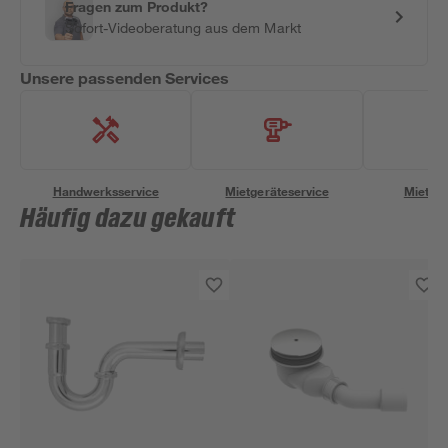
Fragen zum Produkt?
Sofort-Videoberatung aus dem Markt
Unsere passenden Services
Handwerksservice
Mietgeräteservice
Miettra
Häufig dazu gekauft