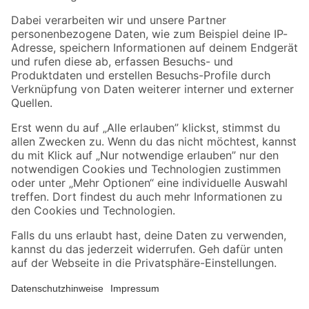
Zahlungsarten
Versandarten
Sicher einkaufen
Jetzt die toom-App herunterladen
Alle Preisangaben in EUR inkl. gesetzl. MwSt.. Die dargestellten Angebote sind unter
Umständen nicht in allen Märkten verfügbar. Die angegebenen Verfügbarkeiten beziehen
sich auf den unter "Mein Markt" ausgewählten toom Baumarkt. Alle Angebote und
Produkte nur solange der Vorrat reicht.
*Paketversand ab 59 € versandkostenfrei, gilt nicht für Artikel mit Speditionsversand, hier
fallen zusätzliche Versandkosten an.