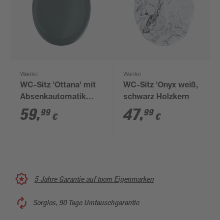
Wenko
Wenko
WC-Sitz 'Ottana' mit
WC-Sitz 'Onyx weiß,
Absenkautomatik
schwarz Holzkern
dunkelgrau Duroplast
59
,
47
,
99
99
€
€
5 Jahre Garantie auf toom Eigenmarken
Sorglos, 90 Tage Umtauschgarantie