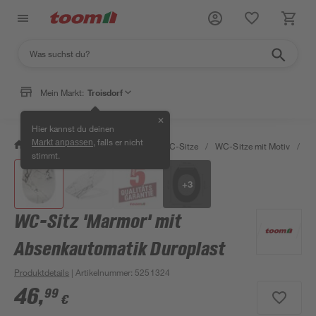
Mein Markt:
Troisdorf
✕
Hier kannst du deinen
, falls er nicht
Markt anpassen
/
Bad & Sanitär
/
Toiletten
/
WC-Sitze
/
WC-Sitze mit Motiv
/
WC
stimmt.
+
3
WC-Sitz 'Marmor' mit
Absenkautomatik Duroplast
Produktdetails
| Artikelnummer
:
5251324
46
,
99
€