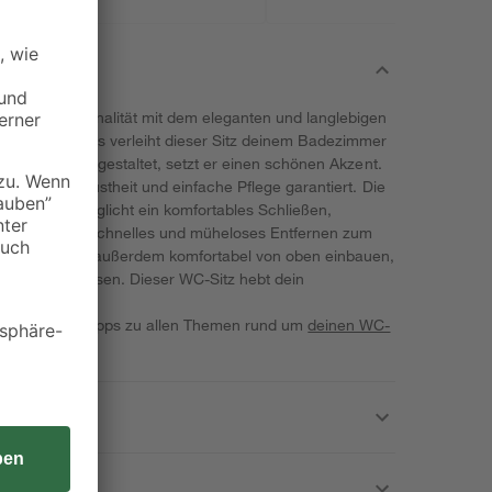
t und Funktionalität mit dem eleganten und langlebigen
des Uni-Motivs verleiht dieser Sitz deinem Badezimmer
kräftigem Weiß gestaltet, setzt er einen schönen Akzent.
, der dir Robustheit und einfache Pflege garantiert. Die
tomatik ermöglicht ein komfortables Schließen,
nismus ein schnelles und müheloses Entfernen zum
t den WC-Sitz außerdem komfortabel von oben einbauen,
knien zu müssen. Dieser WC-Sitz hebt dein
iele wervolle Tipps zu allen Themen rund um
deinen WC-