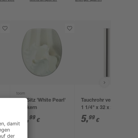
toom
WC-Sitz 'White Pearl'
Tauchrohr verchromt
Holzkern
1 1/4" x 32 x 290 mm
36
,
5
,
99
99
€
€