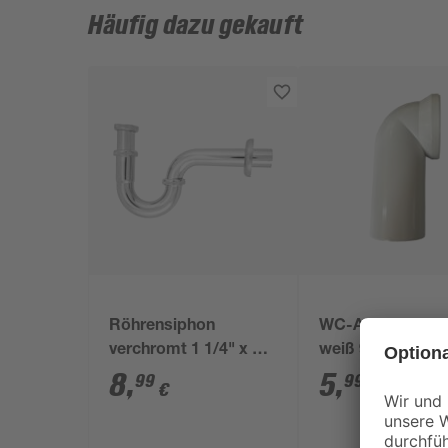
Häufig dazu gekauft
Röhrensiphon
WC-Anschlussb
verchromt 1 1/4" x 32
weiß 90°
mm
8
,
5
,
99
99
€
€