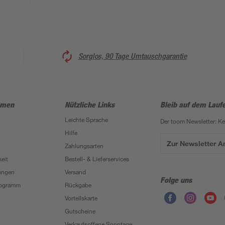
Sorglos, 90 Tage Umtauschgarantie
hmen
Nützliche Links
Bleib auf dem Lauf
Leichte Sprache
Der toom Newsletter: K
Hilfe
Zur Newsletter 
Zahlungsarten
eit
Bestell- & Lieferservices
ungen
Versand
Folge uns
Programm
Rückgabe
Vorteilskarte
Gutscheine
Verkaufsoffene Sonntage