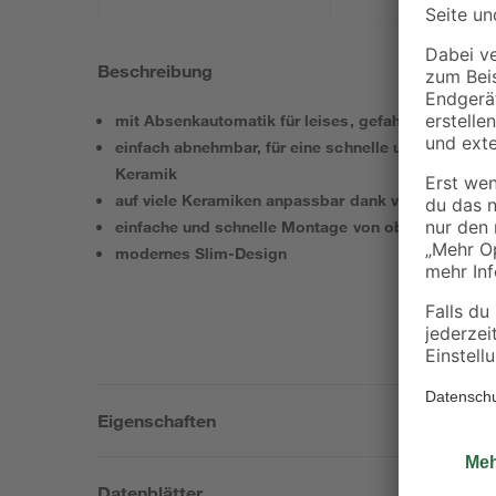
Beschreibung
mit Absenkautomatik für leises, gefahrloses Schli
einfach abnehmbar, für eine schnelle und einfache
Keramik
auf viele Keramiken anpassbar dank verstellbarem
einfache und schnelle Montage von oben
modernes Slim-Design
Eigenschaften
Datenblätter