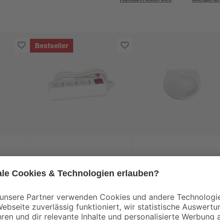
Bestseller
ogen
Mehrfachsteckdosenleiste
Waschbecken oval
mit Schalter 3-fach
weiß 60 x 21 x 50 cm
weiß
3
,
25
,
69
99
€
€
2,64 € / Meter