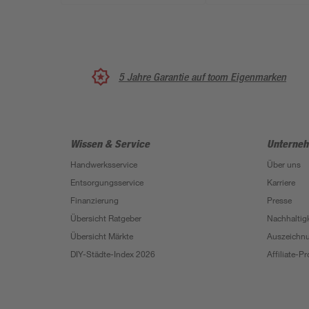
5 Jahre Garantie auf toom Eigenmarken
Wissen & Service
Unterne
Handwerksservice
Über uns
Entsorgungsservice
Karriere
Finanzierung
Presse
Übersicht Ratgeber
Nachhaltigk
Übersicht Märkte
Auszeichn
DIY-Städte-Index 2026
Affiliate-