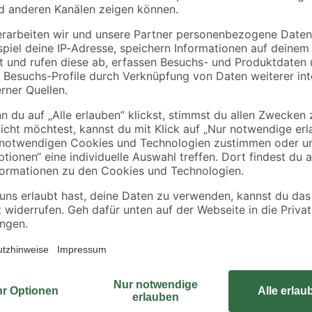
Erlebe die Kombination aus Komfor
eßen
WC-Sitz 'Mojawe' von cedo. Dank 
 Reinigung des Sitzes und der
einen frischen, modernen Stil. In 
Der WC-Sitz besteht aus Kunststoff
 Scharnier
sanfte und geräuschlose Absenkau
während der Quick-Release-Mecha
Reinigen gewährleistet. Du kanns
ohne dabei auf dem harten Boden 
Badezimmer auf ein neues Level!
In unserem Ratgeber findest du v
Sitz
.