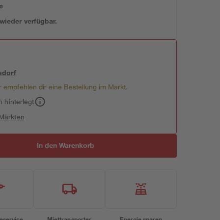
e
 wieder verfügbar.
sdorf
 empfehlen dir eine Bestellung im Markt.
h hinterlegt
 Märkten
In den Warenkorb
eservice
Miettransporter
Energie sparen