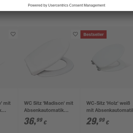
Bestseller
' mit
WC Sitz 'Madison' mit
WC-Sitz 'Holz' weiß
k
Absenkautomatik
mit Absenkautomati
it
weiß Duroplast
36
,
29
,
99
99
€
€
che