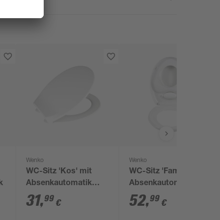
Wenko
Wenko
WC-Sitz 'Kos' mit
WC-Sitz 'Family' mit
k
Absenkautomatik
Absenkautomatik
weiß Thermoplast
weiß Thermoplast
31
,
52
,
99
99
€
€