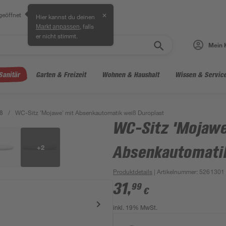
geöffnet
✕
Hier kannst du deinen
, falls
Markt anpassen
er nicht stimmt.
Mein 
Sanitär
Garten & Freizeit
Wohnen & Haushalt
Wissen & Servic
ß
/
WC-Sitz 'Mojawe' mit Absenkautomatik weiß Duroplast
WC-Sitz 'Mojawe
+
2
Absenkautomatik
Produktdetails
| Artikelnummer
:
5261301
31
,
99
€
inkl. 19% MwSt.