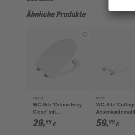
Ähnliche Produkte
Wenko
toom
WC-Sitz 'Ortona Easy
WC-Sitz 'Cottage
Close' mit
Absenkautomati
Absenkautomatik
weiß, Holzkern m
29
,
59
,
99
99
€
€
Thermoplast
gerillter Oberflä