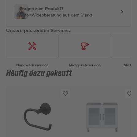
Fragen zum Produkt?
Sofort-Videoberatung aus dem Markt
Unsere passenden Services
Handwerksservice
Mietgeräteservice
Miettra
Häufig dazu gekauft