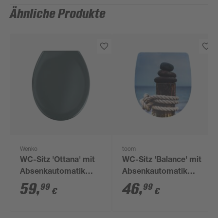
Ähnliche Produkte
Wenko
toom
WC-Sitz 'Ottana' mit
WC-Sitz 'Balance' mit
Absenkautomatik
Absenkautomatik
dunkelgrau Duroplast
Duroplast
59
,
46
,
99
99
€
€