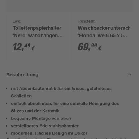
Lenz
Trendteam
Toilettenpapierhalter
Waschbeckenunterschran
'Nero' wandhängend
'Florida' weiß 65 x 56
schwarz
x 33 cm
12
,
69
,
49
99
€
€
Beschreibung
mit Absenkautomatik für ein leises, gefahrloses
Schließen
einfach abnehmbar, für eine schnelle Reinigung des
Sitzes und der Keramik
bequeme Montage von oben
verstellbares Edelstahlscharnier
modernes, Flaches Design mi Dekor