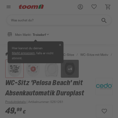
Mein Markt:
Troisdorf
✕
Hier kannst du deinen
, falls er nicht
Markt anpassen
/
Bad & Sanitär
/
Toiletten
/
WC-Sitze
/
WC-Sitze mit Motiv
/
WC
stimmt.
+
4
WC-Sitz 'Pelosa Beach' mit
Absenkautomatik Duroplast
Produktdetails
| Artikelnummer
:
5261261
49
,
99
€