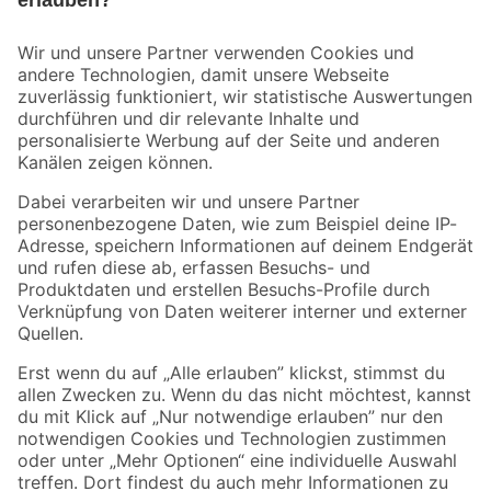
Bleib auf dem Laufenden mit unserem Newsletter
Der toom Newsletter: Keine Angebote und Aktionen mehr verpassen!
Zur Newsletter Anmeldung
Folge uns
Zahlungsarten
Versandarten
Sicher einkaufen
Jetzt die toom-App herunterladen