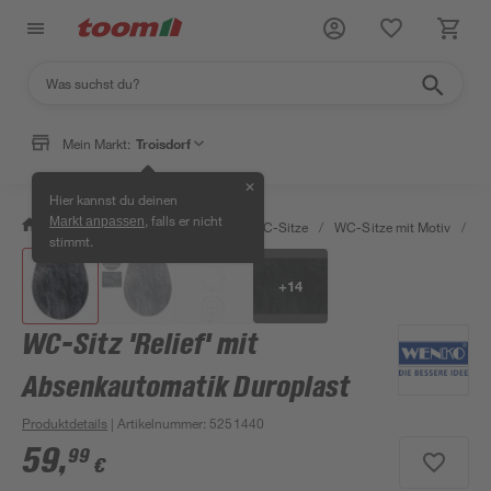
Mein Markt:
Troisdorf
✕
Hier kannst du deinen
, falls er nicht
Markt anpassen
/
Bad & Sanitär
/
Toiletten
/
WC-Sitze
/
WC-Sitze mit Motiv
/
WC
stimmt.
+
14
WC-Sitz 'Relief' mit
Absenkautomatik Duroplast
Produktdetails
| Artikelnummer
:
5251440
59
,
99
€