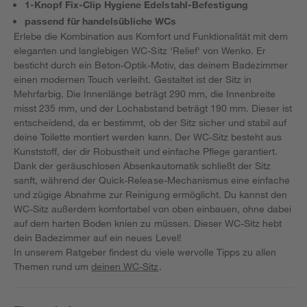
1-Knopf Fix-Clip Hygiene Edelstahl-Befestigung
passend für handelsübliche WCs
Erlebe die Kombination aus Komfort und Funktionalität mit dem
eleganten und langlebigen WC-Sitz 'Relief' von Wenko. Er
besticht durch ein Beton-Optik-Motiv, das deinem Badezimmer
einen modernen Touch verleiht. Gestaltet ist der Sitz in
Mehrfarbig. Die Innenlänge beträgt 290 mm, die Innenbreite
misst 235 mm, und der Lochabstand beträgt 190 mm. Dieser ist
entscheidend, da er bestimmt, ob der Sitz sicher und stabil auf
deine Toilette montiert werden kann. Der WC-Sitz besteht aus
Kunststoff, der dir Robustheit und einfache Pflege garantiert.
Dank der geräuschlosen Absenkautomatik schließt der Sitz
sanft, während der Quick-Release-Mechanismus eine einfache
und zügige Abnahme zur Reinigung ermöglicht. Du kannst den
WC-Sitz außerdem komfortabel von oben einbauen, ohne dabei
auf dem harten Boden knien zu müssen. Dieser WC-Sitz hebt
dein Badezimmer auf ein neues Level!
In unserem Ratgeber findest du viele wervolle Tipps zu allen
Themen rund um
deinen WC-Sitz
.