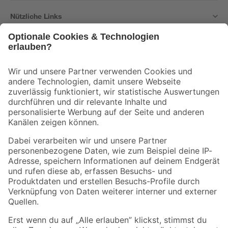
Nützliche Links
Bleib auf dem Laufenden mit unserem Newsletter
Der toom Newsletter: Keine Angebote und Aktionen mehr verpassen!
Zur Newsletter Anmeldung
Folge uns
Zahlungsarten
Versandarten
Sicher einkaufen