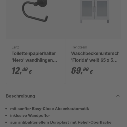
Lenz
Trendteam
Toilettenpapierhalter
Waschbeckenunterschran
'Nero' wandhängend
'Florida' weiß 65 x 56
schwarz
x 33 cm
12
,
69
,
49
99
€
€
Beschreibung
mit sanfter Easy-Close Absenkautomatik
inklusive Wandpuffer
aus antibakteriellem Duroplast mit Relief-Oberfläche