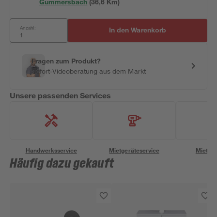
Gummersbach
(
36,6
 Km)
Anzahl:
In den Warenkorb
Fragen zum Produkt?
Sofort-Videoberatung aus dem Markt
Unsere passenden Services
Handwerksservice
Mietgeräteservice
Miettra
Häufig dazu gekauft