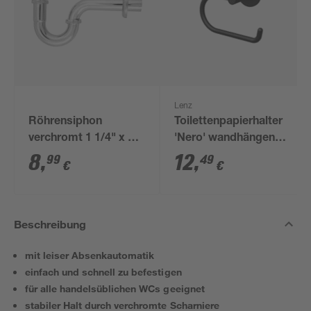
Lenz
Röhrensiphon
Toilettenpapierhalter
verchromt 1 1/4" x 32
'Nero' wandhängend
mm
schwarz
8
,
12
,
99
49
€
€
Beschreibung
mit leiser Absenkautomatik
einfach und schnell zu befestigen
für alle handelsüblichen WCs geeignet
stabiler Halt durch verchromte Scharniere