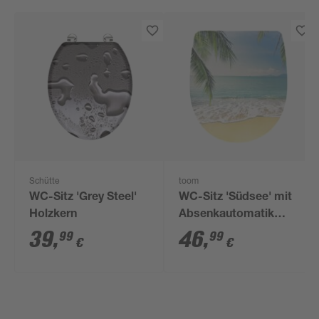
Schütte
toom
WC-Sitz 'Grey Steel'
WC-Sitz 'Südsee' mit
Holzkern
Absenkautomatik
Duroplast
39
,
46
,
99
99
€
€