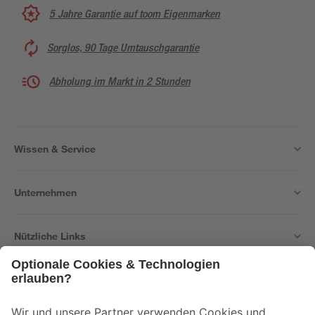
5 Jahre Garantie auf toom Eigenmarken
Sorglos, 90 Tage Umtauschgarantie
Abholung im Markt in 2 Stunden
Wissen & Service
Unternehmen
Nützliche Links
Bleib auf dem Laufenden mit unserem Newsletter
Der toom Newsletter: Keine Angebote und Aktionen mehr verpassen!