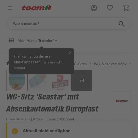
Mein Markt:
Troisdorf
✕
Hier kannst du deinen
, falls er nicht
Markt anpassen
/
Bad & Sanitär
/
Toiletten
/
WC-Sitze
/
WC-Sitze mit Motiv
/
WC
stimmt.
+
4
WC-Sitz 'Seastar' mit
Absenkautomatik Duroplast
Produktdetails
| Artikelnummer
:
5260664
Aktuell nicht verfügbar