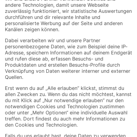
Zur Newsletter Anmeldung
Folge uns
Zahlungsarten
Versandarten
Sicher einkaufen
Jetzt die toom-App herunterladen