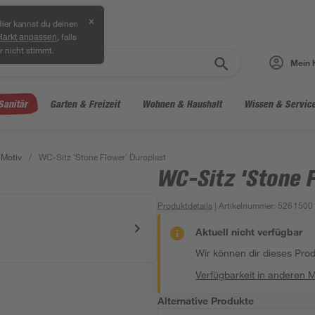
✕
ier kannst du deinen
, falls
Markt anpassen
r nicht stimmt.
Mein 
Sanitär
Garten & Freizeit
Wohnen & Haushalt
Wissen & Servic
 Motiv
/
WC-Sitz 'Stone Flower' Duroplast
WC-Sitz 'Stone 
Produktdetails
| Artikelnummer
:
5261500
Aktuell nicht verfügbar
Wir können dir dieses Produ
Verfügbarkeit in anderen 
Alternative Produkte