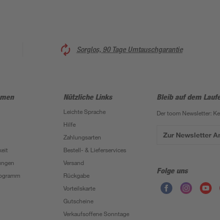
Sorglos, 90 Tage Umtauschgarantie
hmen
Nützliche Links
Bleib auf dem Lauf
Leichte Sprache
Der toom Newsletter: K
Hilfe
Zur Newsletter 
Zahlungsarten
eit
Bestell- & Lieferservices
ungen
Versand
Folge uns
Programm
Rückgabe
Vorteilskarte
Gutscheine
Verkaufsoffene Sonntage