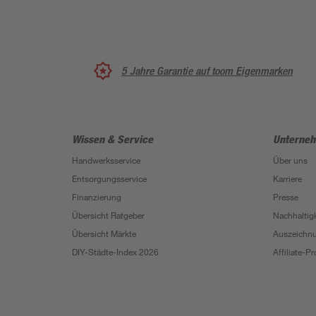
5 Jahre Garantie auf toom Eigenmarken
Wissen & Service
Unterne
Handwerksservice
Über uns
Entsorgungsservice
Karriere
Finanzierung
Presse
Übersicht Ratgeber
Nachhaltigk
Übersicht Märkte
Auszeichn
DIY-Städte-Index 2026
Affiliate-