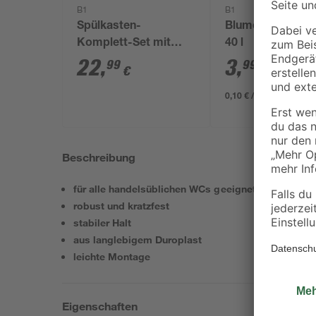
B1
B1
Spülkasten-
Blumenerde torff
Komplett-Set mit
40 l
Stopp-Funktion weiß
22
,
3
,
99
99
€
€
0,10 € / Liter
Beschreibung
für alle handelsüblichen WCs geeignet
robust und kratzfest
stabiler Halt
aus langlebigem Duroplast
leichte Montage
Eigenschaften