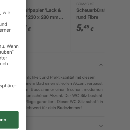
kwb
BÜMAG eG
Schleifpapier 'Lack &
Scheuerbürste spitz
Auto' 230 x 280 mm
rund Fibre
K1000
1
,
5
,
79
49
€
€
 aus Bequemlichkeit und Praktikabilität mit diesem
Sitz, der deinem Bad einen stilvollen Akzent verpasst.
dieser Sitz deinem Badezimmer einen frischen, modernen
ltet, setzt er einen schönen Akzent. Der WC-Sitz besteht
und einfache Pflege garantiert. Dieser WC-Sitz schafft in
 einen echten Mehrwert für dein Badezimmer!