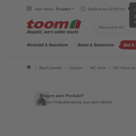
Mein Markt:
Troisdorf
Geöffnet bis 20:00 Uhr
H
e
Werkstatt & Maschinen
Bauen & Renovieren
Bad & 
/
Bad & Sanitär
/
Toiletten
/
WC-Sitze
/
WC-Sitze mit
Fragen zum Produkt?
Sofort-Videoberatung aus dem Markt