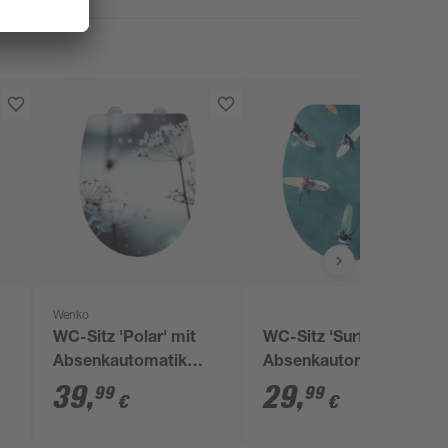
Wenko
WC-Sitz 'Polar' mit
WC-Sitz 'Surfer' mit
Absenkautomatik
Absenkautomatik
mehrfarbig
39
,
29
,
99
99
€
€
Thermoplast