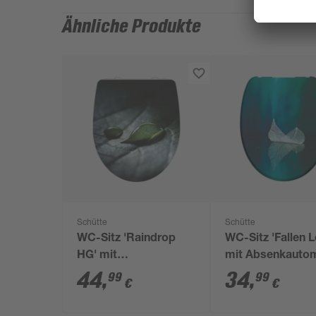
Ähnliche Produkte
Schütte
Schütte
WC-Sitz 'Raindrop
WC-Sitz 'Fallen L
HG' mit
mit Absenkautom
Absenkautomatik
Duroplast
44
,
34
,
99
99
€
€
Duroplast