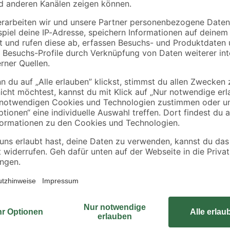
Humydry
rei
Nachfüllpackungen
Raumentfeuchter
für Raumentfeuchter
'Premium'
4+1 Stück
geruchsneutral 1 kg
22
,
16
,
99
99
€
€
5,75 € / Kilogramm
16,99 € / Kilogramm
Genieße die harmonische Mischung
ansprechenden und langlebigen WC-
Dank des Steine-Motivs verleiht 
Stil. In kräftigem Mehrfarbig gesta
aus Kunststoff, der dir Robustheit 
puncto Funktionalität und Design