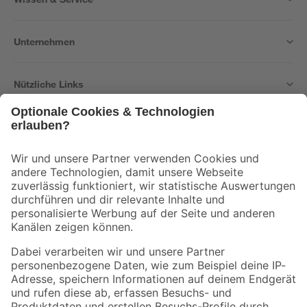
Unternehmen
Nützliche Links
Bleib auf dem Laufenden mit unserem Newsletter
Der toom Newsletter: Keine Angebote und Aktionen mehr verpassen!
Zur Newsletter Anmeldung
Folge uns
Zahlungsarten
Versandarten