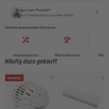
Fragen zum Produkt?
Sofort-Videoberatung aus dem Markt
Unsere passenden Services
Handwerksservice
Mietgeräteservice
Miettra
Häufig dazu gekauft
Bestseller