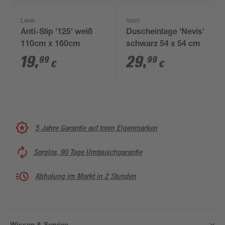
Lalee
toom
Anti-Slip '125' weiß
Duscheinlage 'Nevis'
110cm x 160cm
schwarz 54 x 54 cm
19
,
29
,
99
99
€
€
5 Jahre Garantie auf toom Eigenmarken
Sorglos, 90 Tage Umtauschgarantie
Abholung im Markt in 2 Stunden
Wissen & Service