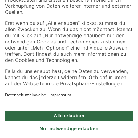
Sicher einkaufen
Jetzt die toom-App herunterladen
Alle Preisangaben in EUR inkl. gesetzl. MwSt.. Die dargestellten Angebote sind unter
Umständen nicht in allen Märkten verfügbar. Die angegebenen Verfügbarkeiten beziehen
sich auf den unter "Mein Markt" ausgewählten toom Baumarkt. Alle Angebote und
Produkte nur solange der Vorrat reicht.
*Paketversand ab 59 € versandkostenfrei, gilt nicht für Artikel mit Speditionsversand, hier
fallen zusätzliche Versandkosten an.
Datenschutz
Privatsphäre
Impressum
AGB
Nutzungsbedingungen
Widerrufsrecht
Vertrag widerrufen
Barrierefreiheit