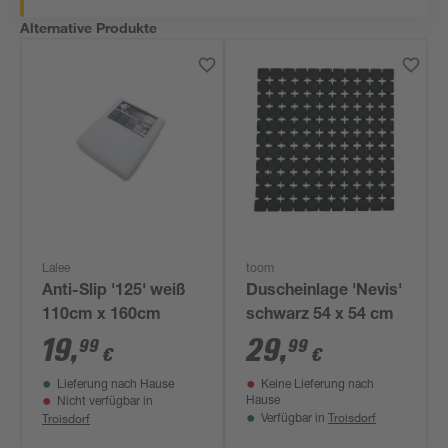
Alternative Produkte
Lalee
toom
Anti-Slip '125' weiß
Duscheinlage 'Nevis'
110cm x 160cm
schwarz 54 x 54 cm
19
,
29
,
99
99
€
€
Lieferung nach Hause
Keine Lieferung nach
Hause
Nicht verfügbar in
Troisdorf
Troisdorf
Verfügbar in