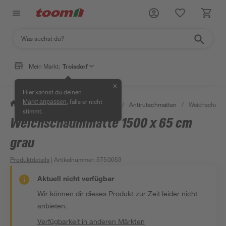
Mein Markt:
Troisdorf
✕
Hier kannst du deinen
, falls er nicht
Markt anpassen
/
Bad & Sanitär
/
Badsicherheit
/
Antirutschmatten
/
Weichschaumm
stimmt.
Weichschaummatte 1500 x 65 cm
grau
Produktdetails
| Artikelnummer
:
5750053
Aktuell nicht verfügbar
Wir können dir dieses Produkt zur Zeit leider nicht
anbieten.
Verfügbarkeit in anderen Märkten