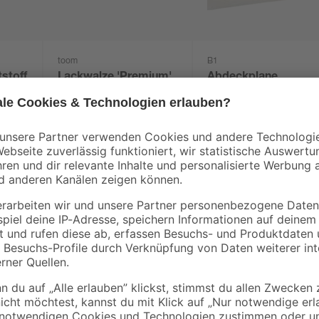
toom
B1
stoff
Lackwalze 'Premium'
Abdeckplane
glatt 11 cm 2 Stück
Polyethylen
transparent 4 x 5 m
6
,
0
,
29
06
€
€
/ m²
1,29 € / Pack
Lacke erfüllen viele Funktionen. Is
off
für Möbel und Türen 'Alpina Möbel-
Hart-PVC nutzen. Große Flächen vo
einem einmaligen Anstrich behande
1 Anstrich. So schafft das Anstri
Innenbereich nutzt, brauchst du 