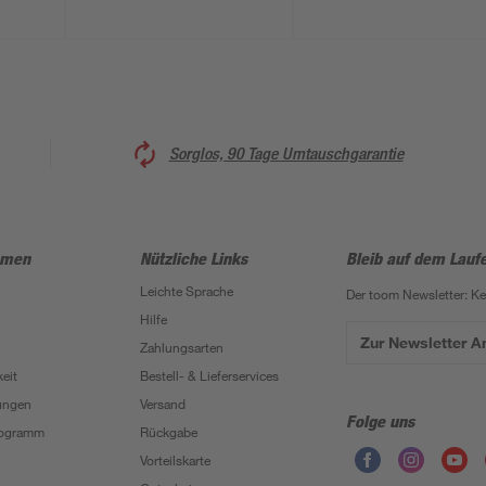
Sorglos, 90 Tage Umtauschgarantie
hmen
Nützliche Links
Bleib auf dem Lauf
Leichte Sprache
Der toom Newsletter: K
Hilfe
Zur Newsletter 
Zahlungsarten
eit
Bestell- & Lieferservices
ungen
Versand
Folge uns
Programm
Rückgabe
Vorteilskarte