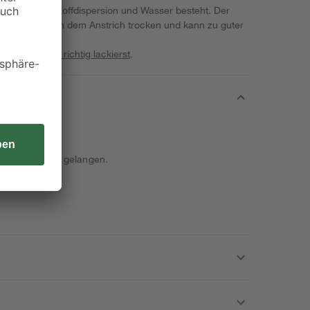
is aus Kunststoffdispersion und Wasser besteht. Der
2 Stunden nach dem Anstrich trocken und kann zu guter
en werden.
ne
Bauprojekte richtig lackierst
.
nde von Kindern gelangen.