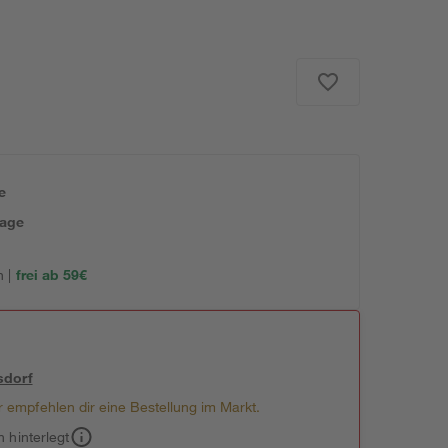
e
tage
 |
frei ab 59€
sdorf
 empfehlen dir eine Bestellung im Markt.
h hinterlegt