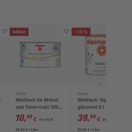
Aktion
- 13 %
Alpina
Alpina
'
Weißlack für Möbel
Weißlack 'Alpinaweiß'
und Türen matt 300
glänzend 2 l
ml
10
,
39
,
99
99
€
€
11,99 €
45,99 €
36,63 € / Liter
20,00 € / Liter