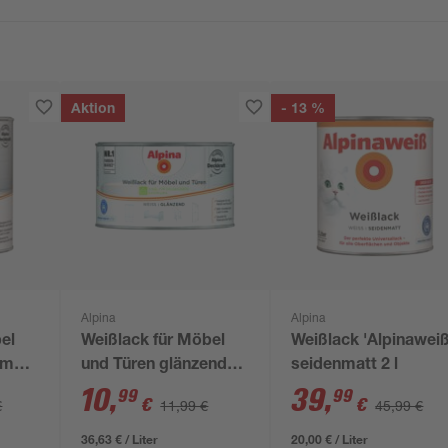
Aktion
- 13 %
Alpina
Alpina
el
Weißlack für Möbel
Weißlack 'Alpinaweiß
nmatt
und Türen glänzend
seidenmatt 2 l
300 ml
10
,
39
,
99
99
€
€
€
11,99 €
45,99 €
36,63 € / Liter
20,00 € / Liter