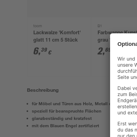
toom
B1
Lackwalze 'Komfort'
Farbwanne Kunst
glatt 11 cm 5 Stück
grau 15 x 32 cm
6
,
2
,
39
69
€
€
Beschreibung
für Möbel und Türen aus Holz, Metall oder Kunstst
speziell für beanspruchte Flächen
glanzbeständig und kratzfest
mit dem Blauen Engel zertifiziert