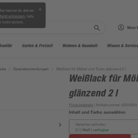
✕
ier kannst du deinen
, falls
Markt anpassen
r nicht stimmt.
Mein 
Sanitär
Garten & Freizeit
Wohnen & Haushalt
Wissen & Servic
acke
/
Spezialanwendungen
/
Weißlack für Möbel und Türen glänzend 2 l
Weißlack für Mö
glänzend 2 l
Produktdetails
| Artikelnummer
:
8200594
Inhalt und Farbe auswählen
Varianten aufrufen:
2 l | Weiß
|
verfügbar