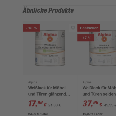
Ähnliche Produkte
- 18 %
Bestseller
- 17 %
Alpina
Alpina
Weißlack für Möbel
Weißlack für Möb
und Türen glänzend
und Türen seide
750 ml
2 l
17
,
37
,
99
99
€
€
21,99 €
45,99 
23,99 € / Liter
19,00 € / Liter