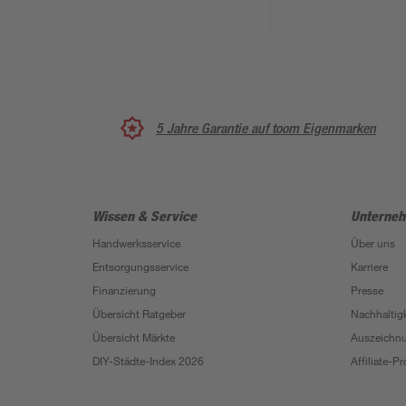
5 Jahre Garantie auf toom Eigenmarken
Wissen & Service
Unterne
Handwerksservice
Über uns
Entsorgungsservice
Karriere
Finanzierung
Presse
Übersicht Ratgeber
Nachhaltigk
Übersicht Märkte
Auszeichn
DIY-Städte-Index 2026
Affiliate-