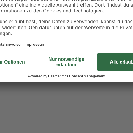
durch Verdunstung, weil seine Bas
Weißlack für Möbel und Türen ist 
Letzt nach 12 Stunden überstrich
Erfahre mehr darüber, wie du dei
ursachen.
rpackung oder Kennzeichnungsetikett bereithalten. Darf nicht in die Hä