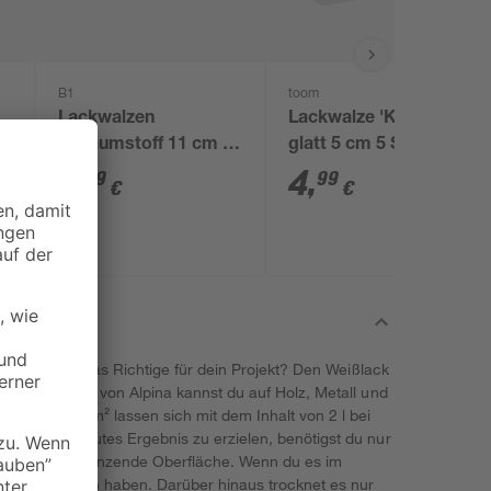
B1
toom
Lackwalzen
Lackwalze 'Komfort'
Schaumstoff 11 cm 5
glatt 5 cm 5 Stück
Stück
5
,
4
,
79
99
€
€
t dieser hier das Richtige für dein Projekt? Den Weißlack
 & Türenlack' von Alpina kannst du auf Holz, Metall und
n bis zu 26 m² lassen sich mit dem Inhalt von 2 l bei
ln. Um ein gutes Ergebnis zu erzielen, benötigst du nur
chmittel eine glänzende Oberfläche. Wenn du es im
keine Bedenken haben. Darüber hinaus trocknet es nur