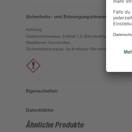
Sicherheits- und Entsorgungshinweise
Achtung
Gefahrenhinweise: Enthält 1,2-Benzisothiazol-3(2H)-on 
Reaktionen hervorrufen.
Sicherheitshinweise: Ist ärztlicher Rat erforderlich, Ve
Eigenschaften
Datenblätter
Ähnliche Produkte