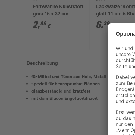
B1
toom
Farbwanne Kunststoff
Lackwalze 'Komf
grau 15 x 32 cm
glatt 11 cm 5 St
2
,
6
,
69
39
€
€
Beschreibung
für Möbel und Türen aus Holz, Metall oder Kunstst
speziell für beanspruchte Flächen
glanzbeständig und kratzfest
mit dem Blauen Engel zertifiziert