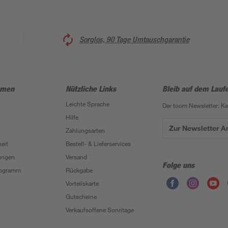
Sorglos, 90 Tage Umtauschgarantie
hmen
Nützliche Links
Bleib auf dem Lauf
Leichte Sprache
Der toom Newsletter: K
Hilfe
Zur Newsletter 
Zahlungsarten
eit
Bestell- & Lieferservices
ungen
Versand
Folge uns
Programm
Rückgabe
Vorteilskarte
Gutscheine
Verkaufsoffene Sonntage