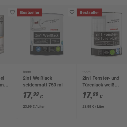
Bestseller
Bestseller
toom
toom
el
2in1 Weißlack
2in1 Fenster- und
nmatt
seidenmatt 750 ml
Türenlack weiß
seidenmatt 750 ml
17
,
17
,
99
99
€
€
23,99 € / Liter
23,99 € / Liter