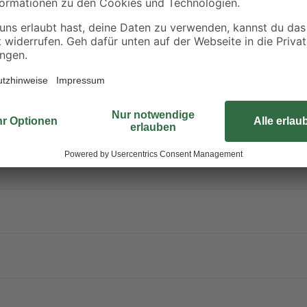
und Reaktionsmasse aus 5-Chlor-2-methyl-2H-isothiazol-3-on und 2-Meth
rpackung oder Kennzeichnungsetikett bereithalten. Darf nicht in die Hä