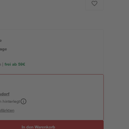
e
tage
 |
frei ab 59€
sdorf
h hinterlegt
 Märkten
In den Warenkorb