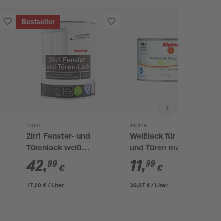
Bestseller
toom
Alpina
2in1 Fenster- und
Weißlack für Möbel
Türenlack weiß
und Türen matt 300
seidenmatt 2,5 l
ml
42
,
11
,
99
99
€
€
17,20 € / Liter
39,97 € / Liter