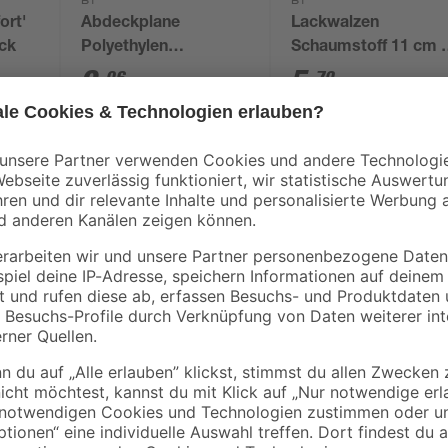
B1
B1
ort'
Abdeckplane
Lackwalzen
ück
Polyethylen
Schaumstoff 11 cm 
transparent 4 x 5 m
Stück
0
,
5
,
06
79
€
€
/ m²
1,29 € / Pack
Lacke erfüllen viele Funktionen. Is
off
für Möbel und Türen 'Alpina Möbel-
Hart-PVC nutzen. Mit einem Inhalt 
Flächen von bis zu 26 m² behandeln
bereits bei nur 1 Anstrich. So sch
Innenbereich nutzt, brauchst du 
Basis aus Kunststoffdispersion un
Der Weißlack für Möbel und Türen
guter Letzt nach 12 Stunden über
Erfahre mehr darüber, wie du dei