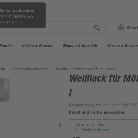
✕
ier kannst du deinen
, falls
Markt anpassen
r nicht stimmt.
Mein 
Sanitär
Garten & Freizeit
Wohnen & Haushalt
Wissen & Servic
acke
/
Spezialanwendungen
/
Weißlack für Möbel und Türen matt 2 l
Weißlack für Mö
l
Produktdetails
| Artikelnummer
:
8200587
Inhalt und Farbe auswählen
Varianten aufrufen:
2 l | Weiß
|
verfügbar