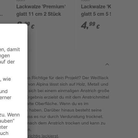
toom
toom
Lackwalze 'Premium'
Lackwalze 'Komfort'
5
glatt 11 cm 2 Stück
glatt 5 cm 5 Stück
6
,
4
,
29
99
€
€
t dieser hier das Richtige für dein Projekt? Der Weißlack
 & Türenlack' von Alpina lässt sich auf Holz, Metall und
von 2 l lassen sich bei einem einmaligen Anstrich große
. Ein gutes Ergebnis erzielst du mit dem Anstrichmittel
affst du eine matte Oberfläche. Wenn du es im
keine Bedenken haben. Darüber hinaus besteht seine
d Wasser, sodass es nur durch Verdunstung trocknet.
 ist 2 Stunden nach dem Anstrich trocken und kann zu
strichen werden.
ne
Bauprojekte richtig lackierst
.