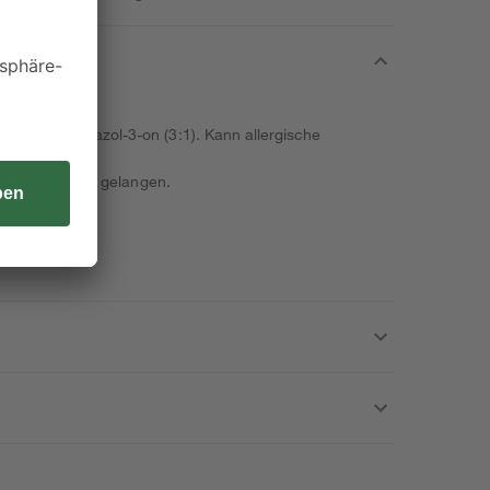
yl-2H-isothiazol-3-on (3:1). Kann allergische
nde von Kindern gelangen.