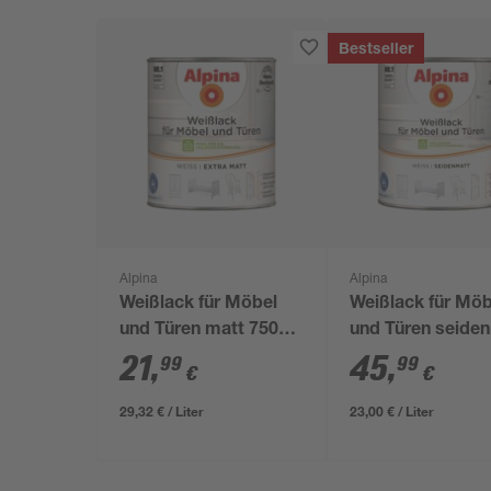
Bestseller
Alpina
Alpina
Weißlack für Möbel
Weißlack für Möb
und Türen matt 750
und Türen seide
ml
2 l
21
,
45
,
99
99
€
€
29,32 € / Liter
23,00 € / Liter