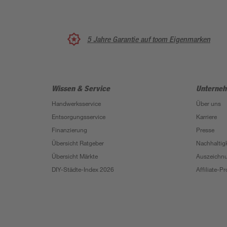
5 Jahre Garantie auf toom Eigenmarken
Wissen & Service
Unterne
Handwerksservice
Über uns
Entsorgungsservice
Karriere
Finanzierung
Presse
Übersicht Ratgeber
Nachhaltigk
Übersicht Märkte
Auszeichn
DIY-Städte-Index 2026
Affiliate-