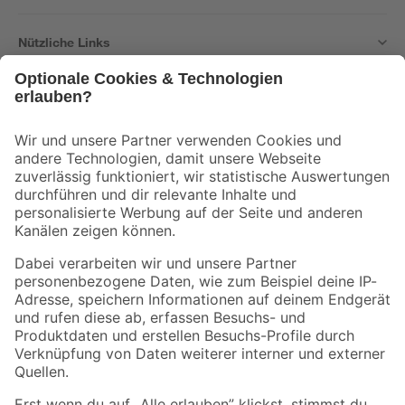
Nützliche Links
Bleib auf dem Laufenden mit unserem Newsletter
Der toom Newsletter: Keine Angebote und Aktionen mehr verpassen!
Zur Newsletter Anmeldung
Folge uns
Zahlungsarten
Versandarten
Sicher einkaufen