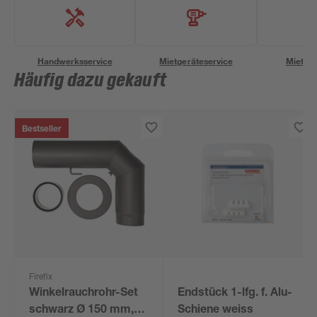
Handwerksservice
Mietgeräteservice
Miettra
Häufig dazu gekauft
Bestseller
Firefix
Winkelrauchrohr-Set
Endstück 1-lfg. f. Alu-
schwarz Ø 150 mm,
Schiene weiss