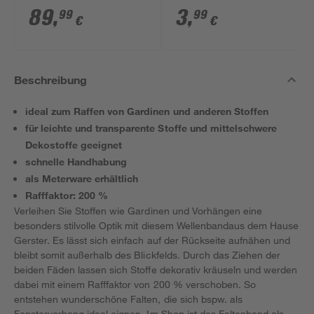
3-teilig
89
,
3
,
99
99
€
€
Beschreibung
ideal zum Raffen von Gardinen und anderen Stoffen
für leichte und transparente Stoffe und mittelschwere
Dekostoffe geeignet
schnelle Handhabung
als Meterware erhältlich
Rafffaktor: 200 %
Verleihen Sie Stoffen wie Gardinen und Vorhängen eine
besonders stilvolle Optik mit diesem Wellenbandaus dem Hause
Gerster. Es lässt sich einfach auf der Rückseite aufnähen und
bleibt somit außerhalb des Blickfelds. Durch das Ziehen der
beiden Fäden lassen sich Stoffe dekorativ kräuseln und werden
dabei mit einem Rafffaktor von 200 % verschoben. So
entstehen wunderschöne Falten, die sich bspw. als
Fenstervorhang ideal eignen. Im Shop ist das Faltenband als