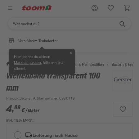
Mein Markt:
Troisdorf
✕
Hier kannst du deinen
, falls er nicht
Markt anpassen
/
Wohnen & Haushalt
/
Dekoration & Heimtextilien
/
Basteln & kreati
stimmt.
Wellenband transparent 100
mm
Produktdetails
| Artikelnummer
:
6380119
4
,
09
€
/ Meter
inkl. 19% MwSt.
Lieferung nach Hause