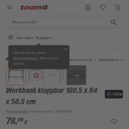
Mein Markt:
Troisdorf
✕
Hier kannst du deinen
, falls er nicht
Markt anpassen
/
Werkstatt & Maschinen
/
Werkstatteinrichtung
/
Werkbänke & -tisch
stimmt.
+
3
Werkbank klappbar 100,5 x 84
x 50,5 cm
Produktdetails
| Artikelnummer
:
10425052
79
,
99
€