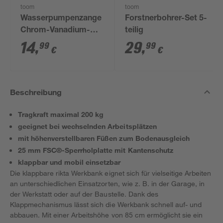
toom
toom
Wasserpumpenzange
Forstnerbohrer-Set 5-
Chrom-Vanadium-
teilig
Stahl 240 mm
14
,
29
,
99
99
€
€
Beschreibung
Tragkraft maximal 200 kg
geeignet bei wechselnden Arbeitsplätzen
mit höhenverstellbaren Füßen zum Bodenausgleich
25 mm FSC®-Sperrholplatte mit Kantenschutz
klappbar und mobil einsetzbar
Die klappbare rikta Werkbank eignet sich für vielseitige Arbeiten
an unterschiedlichen Einsatzorten, wie z. B. in der Garage, in
der Werkstatt oder auf der Baustelle. Dank des
Klappmechanismus lässt sich die Werkbank schnell auf- und
abbauen. Mit einer Arbeitshöhe von 85 cm ermöglicht sie ein