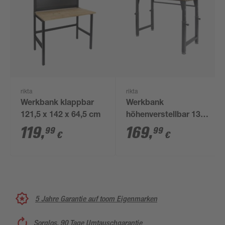
rikta
rikta
Werkbank klappbar
Werkbank
121,5 x 142 x 64,5 cm
höhenverstellbar 135
x 105 x 60 cm
119
,
169
,
99
99
€
€
5 Jahre Garantie auf toom Eigenmarken
Sorglos, 90 Tage Umtauschgarantie