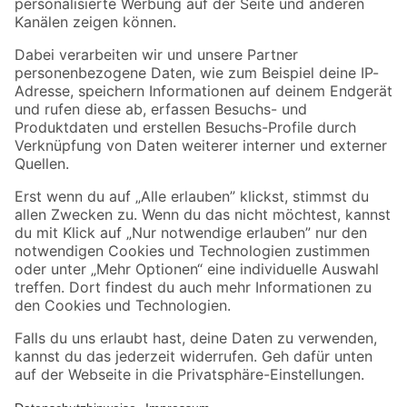
Folge uns
Zahlungsarten
Versandarten
Sicher einkaufen
Jetzt die toom-App herunterladen
Alle Preisangaben in EUR inkl. gesetzl. MwSt.. Die dargestellten Angebote sind unter
Umständen nicht in allen Märkten verfügbar. Die angegebenen Verfügbarkeiten beziehen
sich auf den unter "Mein Markt" ausgewählten toom Baumarkt. Alle Angebote und
Produkte nur solange der Vorrat reicht.