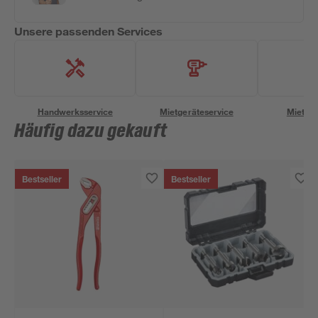
Unsere passenden Services
Handwerksservice
Mietgeräteservice
Miettra
Häufig dazu gekauft
Bestseller
Bestseller