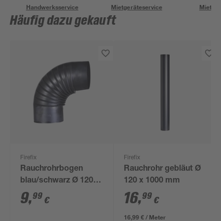
Handwerksservice
Mietgeräteservice
Miettra
Häufig dazu gekauft
Firefix
Firefix
Rauchrohrbogen
Rauchrohr gebläut Ø
blau/schwarz Ø 120
120 x 1000 mm
mm
9
,
16
,
99
99
€
€
16,99 € / Meter