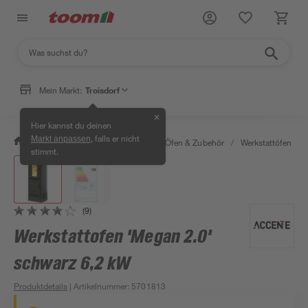
Mein Markt:
Troisdorf
✕
Hier kannst du deinen
, falls er nicht
Markt anpassen
/
Bauen & Renovieren
/
Kamine, Öfen & Zubehör
/
Werkstattöfen
/
stimmt.
(9)
Werkstattofen 'Megan 2.0'
schwarz 6,2 kW
Produktdetails
| Artikelnummer
:
5701813