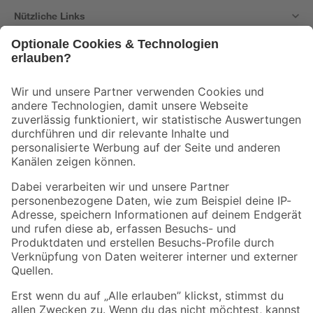
Nützliche Links
Bleib auf dem Laufenden mit unserem Newsletter
Der toom Newsletter: Keine Angebote und Aktionen mehr verpassen!
Zur Newsletter Anmeldung
Folge uns
Zahlungsarten
Versandarten
Sicher einkaufen