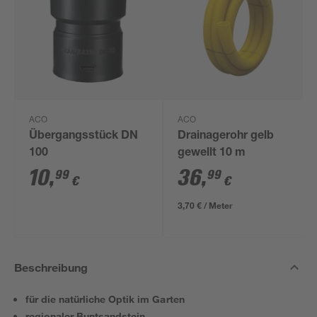
ACO
ACO
Übergangsstück DN
Drainagerohr gelb
100
gewellt 10 m
10
,
36
,
99
99
€
€
3,70 € / Meter
Beschreibung
für die natürliche Optik im Garten
regionaler Buntsandstein