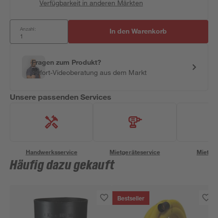
Verfügbarkeit in anderen Märkten
Anzahl:
In den Warenkorb
Fragen zum Produkt?
Sofort-Videoberatung aus dem Markt
Unsere passenden Services
Handwerksservice
Mietgeräteservice
Miettra
Häufig dazu gekauft
Bestseller