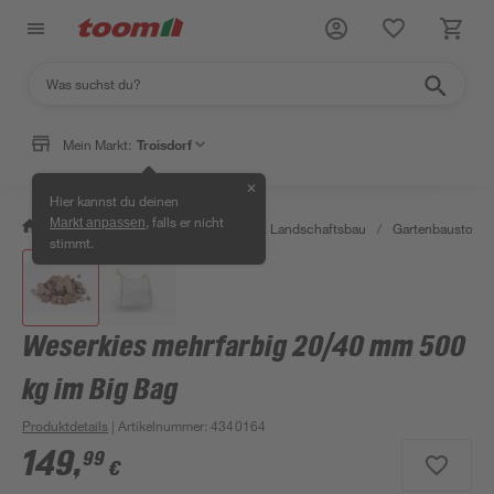
Mein Markt:
Troisdorf
✕
Hier kannst du deinen
, falls er nicht
Markt anpassen
/
Garten & Freizeit
/
Gartenbau & Landschaftsbau
/
Gartenbaustoffe 
stimmt.
Weserkies mehrfarbig 20/40 mm 500
kg im Big Bag
Produktdetails
| Artikelnummer
:
4340164
149
,
99
€