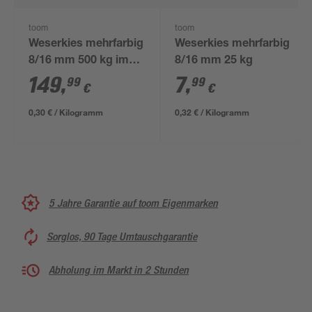
toom
toom
Weserkies mehrfarbig
Weserkies mehrfarbig
8/16 mm 500 kg im
8/16 mm 25 kg
Big Bag
149
,
7
,
99
99
€
€
0,30 € / Kilogramm
0,32 € / Kilogramm
5 Jahre Garantie auf toom Eigenmarken
Sorglos, 90 Tage Umtauschgarantie
Abholung im Markt in 2 Stunden