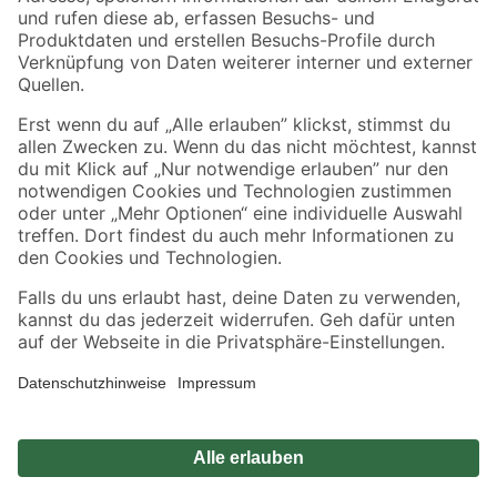
Zahlungsarten
Versandarten
Sicher einkaufen
Jetzt die toom-App herunterladen
Alle Preisangaben in EUR inkl. gesetzl. MwSt.. Die dargestellten Angebote sind unter
Umständen nicht in allen Märkten verfügbar. Die angegebenen Verfügbarkeiten beziehen
sich auf den unter "Mein Markt" ausgewählten toom Baumarkt. Alle Angebote und
Produkte nur solange der Vorrat reicht.
*Paketversand ab 59 € versandkostenfrei, gilt nicht für Artikel mit Speditionsversand, hier
fallen zusätzliche Versandkosten an.
Datenschutz
Privatsphäre
Impressum
AGB
Nutzungsbedingungen
Widerrufsrecht
Vertrag widerrufen