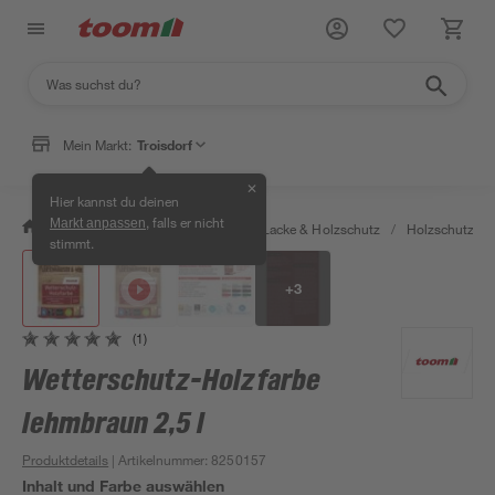
Mein Markt:
Troisdorf
✕
Hier kannst du deinen
, falls er nicht
Markt anpassen
/
Bauen & Renovieren
/
Farben, Lacke & Holzschutz
/
Holzschutz & 
stimmt.
+
3
(1)
Wetterschutz-Holzfarbe
lehmbraun 2,5 l
Produktdetails
| Artikelnummer
:
8250157
Inhalt und Farbe auswählen