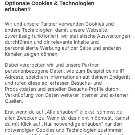
Bleib auf dem Laufenden mit unserem Newsletter
Der toom Newsletter: Keine Angebote und Aktionen mehr verpassen!
Zur Newsletter Anmeldung
Folge uns
Zahlungsarten
Versandarten
Sicher einkaufen
Jetzt die toom-App herunterladen