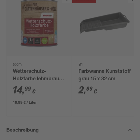
toom
B1
Wetterschutz-
Farbwanne Kunststoff
Holzfarbe lehmbraun
grau 15 x 32 cm
750 ml
14
,
2
,
99
69
€
€
19,99 € / Liter
Beschreibung