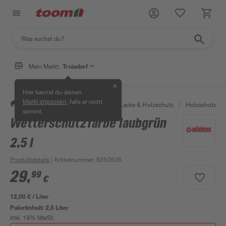
Mein Markt:
Troisdorf
✕
Hier kannst du deinen
, falls er nicht
Markt anpassen
/
Bauen & Renovieren
/
Farben, Lacke & Holzschutz
/
Holzschutz & 
stimmt.
Wetterschutzfarbe laubgrün
2,5 l
Produktdetails
| Artikelnummer
:
8250636
29
,
99
€
12,00 € / Liter
Paketinhalt:
2,5 Liter
inkl. 19% MwSt.