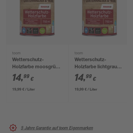
toom
toom
Wetterschutz-
Wetterschutz-
Holzfarbe moosgrün
Holzfarbe lichtgrau
750 ml
750 ml
14
,
14
,
99
99
€
€
19,99 € / Liter
19,99 € / Liter
5 Jahre Garantie auf toom Eigenmarken