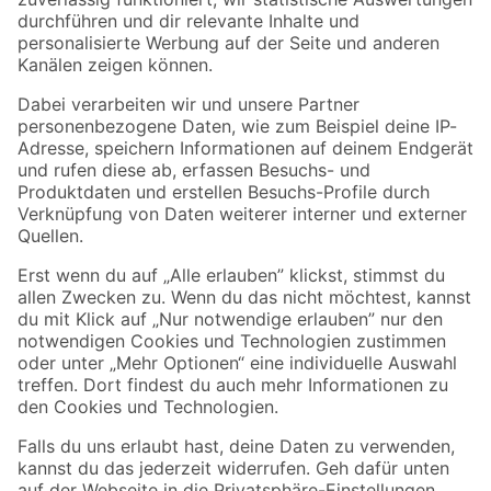
Zur Newsletter Anmeldung
Folge uns
Zahlungsarten
Versandarten
Sicher einkaufen
Jetzt die toom-App herunterladen
Alle Preisangaben in EUR inkl. gesetzl. MwSt.. Die dargestellten Angebote sind unter