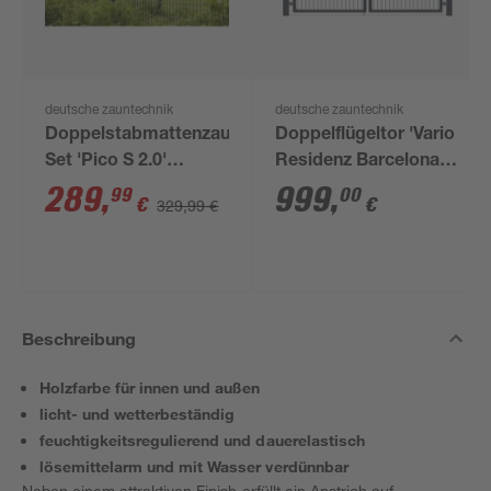
deutsche zauntechnik
deutsche zauntechnik
Doppelstabmattenzaun-
Doppelflügeltor 'Vario
Set 'Pico S 2.0'
Residenz Barcelona'
anthrazit 800 x 120
anthrazitgrau 202 x
289
,
999
,
99
00
€
€
329,99 €
cm
120 cm
Beschreibung
Holzfarbe für innen und außen
licht- und wetterbeständig
feuchtigkeitsregulierend und dauerelastisch
lösemittelarm und mit Wasser verdünnbar
Neben einem attraktiven Finish erfüllt ein Anstrich auf