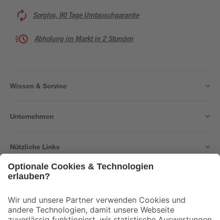
Sorglos, 90 Tage Umtauschgarantie
Abholung im Markt in 2 Stunden
Wissen & Service
Unternehmen
Nützliche Links
Bleib auf dem Laufenden mit unserem Newsletter
Der toom Newsletter: Keine Angebote und Aktionen mehr verpassen!