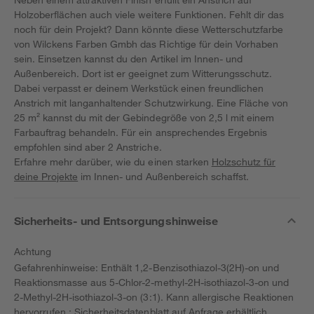
Holzoberflächen auch viele weitere Funktionen. Fehlt dir das
noch für dein Projekt? Dann könnte diese Wetterschutzfarbe
von Wilckens Farben Gmbh das Richtige für dein Vorhaben
sein. Einsetzen kannst du den Artikel im Innen- und
Außenbereich. Dort ist er geeignet zum Witterungsschutz.
Dabei verpasst er deinem Werkstück einen freundlichen
Anstrich mit langanhaltender Schutzwirkung. Eine Fläche von
25 m² kannst du mit der Gebindegröße von 2,5 l mit einem
Farbauftrag behandeln. Für ein ansprechendes Ergebnis
empfohlen sind aber 2 Anstriche.
Erfahre mehr darüber, wie du einen starken
Holzschutz für
deine Projekte
im Innen- und Außenbereich schaffst.
Sicherheits- und Entsorgungshinweise
Achtung
Gefahrenhinweise: Enthält 1,2-Benzisothiazol-3(2H)-on und
Reaktionsmasse aus 5-Chlor-2-methyl-2H-isothiazol-3-on und
2-Methyl-2H-isothiazol-3-on (3:1). Kann allergische Reaktionen
hervorrufen.: Sicherheitsdatenblatt auf Anfrage erhältlich.