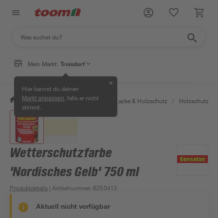
Mein Markt:
Troisdorf
✕
Hier kannst du deinen
, falls er nicht
Markt anpassen
/
Bauen & Renovieren
/
Farben, Lacke & Holzschutz
/
Holzschutz & 
stimmt.
Wetterschutzfarbe
'Nordisches Gelb' 750 ml
Produktdetails
| Artikelnummer
:
8250412
Aktuell nicht verfügbar