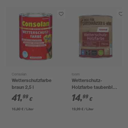
Consolan
toom
Wetterschutzfarbe
Wetterschutz-
braun 2,5 l
Holzfarbe taubenblau
750 ml
41
,
14
,
99
99
€
€
16,80 € / Liter
19,99 € / Liter