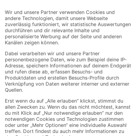
Bleib auf dem Laufenden mit unserem Newsletter
Der toom Newsletter: Keine Angebote und Aktionen mehr verpassen!
Zur Newsletter Anmeldung
Folge uns
Zahlungsarten
Versandarten
Sicher einkaufen
Jetzt die toom-App herunterladen