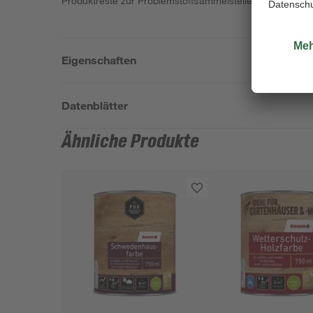
Produktreste zur Problemstoffsammelstelle bringen.
Eigenschaften
Datenblätter
Ähnliche Produkte