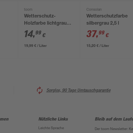
toom
Consolan
Wetterschutz-
Wetterschutzfarbe
Holzfarbe lichtgrau
silbergrau 2,5 l
750
750 ml
14
,
37
,
99
99
€
€
19,99 € / Liter
15,20 € / Liter
Sorglos, 90 Tage Umtauschgarantie
hmen
Nützliche Links
Bleib auf dem Lauf
Leichte Sprache
Der toom Newsletter: K