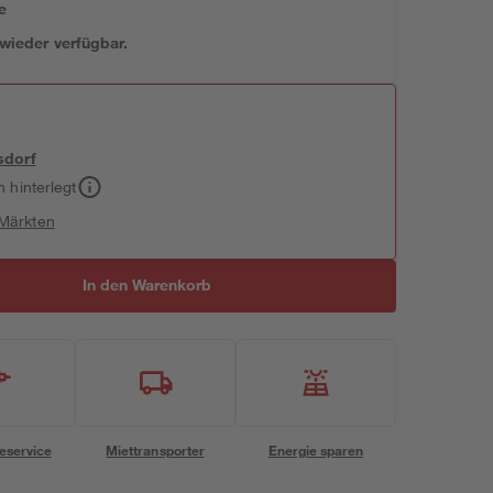
e
 wieder verfügbar.
sdorf
h hinterlegt
 Märkten
In den Warenkorb
eservice
Miettransporter
Energie sparen