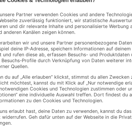
Auf Holzoberflächen schaffst du 
auch viele andere Funktionen. Ist
die Wetterschutzfarbe 'Wettersch
Werkstück ein Anstrich im Farbton
Eine Fläche von 10 m² kannst du m
behandeln. Für ein gutes Ergebnis
bearbeitete Fläche schon nach nu
Projekt weiter fortsetzen kannst.
Weitere wichtige Hinweise zu dei
unserem Ratgeber
.
angfristiger Wirkung.
 gelangen. Ist ärztlicher Rat erforderlich, Verpackung oder Kennzeichnu
hlsein GIFTINFORMATIONSZENTRUM/Arzt anrufen. Behälter nur völlig r