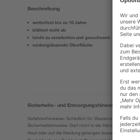
Beschreibung
wetterfest bis zu 10 Jahre
blättert nicht ab
leicht zu verarbeiten und geruchsarm
seidenglänzende Oberfläche
Sicherheits- und Entsorgungshinweise
Gefahrenhinweise: Schädlich für Wasserorganismen mit l
Sicherheitshinweise: Darf nicht in die Hände von Kindern
Haut oder auf die Kleidung gelangen lassen. Bei Unwo