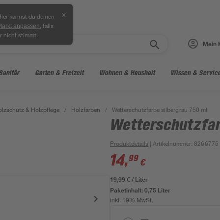
✕
ier kannst du deinen
, falls
Markt anpassen
r nicht stimmt.
Mein 
Sanitär
Garten & Freizeit
Wohnen & Haushalt
Wissen & Servic
lzschutz & Holzpflege
/
Holzfarben
/
Wetterschutzfarbe silbergrau 750 ml
Wetterschutzfar
Produktdetails
| Artikelnummer
:
8266775
14
,
99
€
19,99 € / Liter
Paketinhalt:
0,75 Liter
inkl. 19% MwSt.