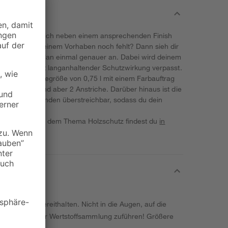
mit einem Anstrich neben einem ansprechenden Finish
 es das, was deinem Vorhaben noch fehlt? Dann sieh dir
utz' von Consolan einmal genauer an. Dabei wird deinem
 Silbergrau mit langanhaltender Schutzwirkung verpasst.
it der Gebindegröße von 0,75 l mit einem Farbauftrag
 empfohlen sind aber 2 Anstriche. Darüber hinaus ist die
r wenigen Stunden überstreichbar, sodass du dein
nem Projekt mit dem Thema Holzschutz findest du
in
ngsetikett bereithalten. Nicht in die Augen, auf die
estentleert der Wertstoffsammlung zuführen! Größere