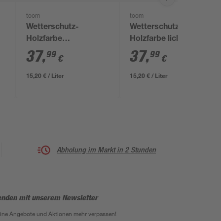
toom
toom
Wetterschutz-
Wetterschutz-
Holzfarbe
Holzfarbe lichtgrau
anthrazitfarben 2,5 l
2,5 l
37
,
37
,
99
99
€
€
15,20 € / Liter
15,20 € / Liter
Abholung im Markt in 2 Stunden
enden mit unserem Newsletter
eine Angebote und Aktionen mehr verpassen!