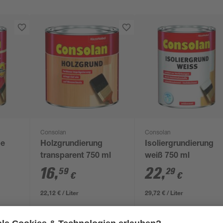
Consolan
Consolan
be
Holzgrundierung
Isoliergrundierung
transparent 750 ml
weiß 750 ml
16
,
22
,
59
29
€
€
22,12 € / Liter
29,72 € / Liter