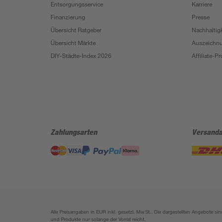
Entsorgungsservice
Karriere
Finanzierung
Presse
Übersicht Ratgeber
Nachhaltigk
Übersicht Märkte
Auszeichn
DIY-Städte-Index 2026
Affiliate-
Zahlungsarten
Versanda
Alle Preisangaben in EUR inkl. gesetzl. MwSt.. Die dargestellten Angebote 
und Produkte nur solange der Vorrat reicht.