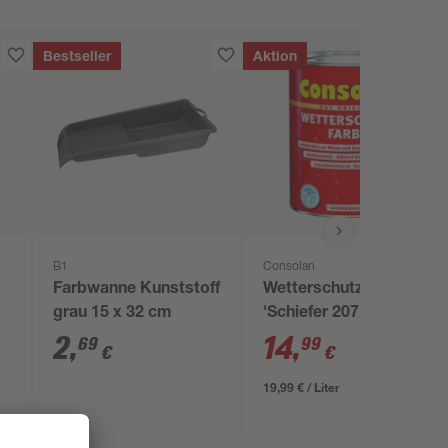
Bestseller
Aktion
B1
Consolan
Farbwanne Kunststoff
Wetterschutzfarbe
grau 15 x 32 cm
'Schiefer 207'
schieferfarben 750 ml
2
,
14
,
69
99
€
€
19,99 € / Liter