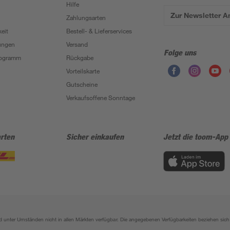
Hilfe
Zur Newsletter 
Zahlungsarten
eit
Bestell- & Lieferservices
ungen
Versand
Folge uns
Programm
Rückgabe
Vorteilskarte
Gutscheine
Verkaufsoffene Sonntage
rten
Sicher einkaufen
Jetzt die toom-App
sind unter Umständen nicht in allen Märkten verfügbar. Die angegebenen Verfügbarkeiten beziehen s