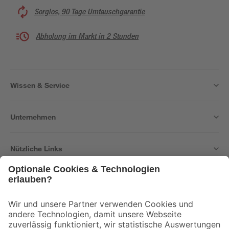
Sorglos, 90 Tage Umtauschgarantie
Abholung im Markt in 2 Stunden
Wissen & Service
Unternehmen
Nützliche Links
Bleib auf dem Laufenden mit unserem Newsletter
Der toom Newsletter: Keine Angebote und Aktionen mehr verpassen!
Zur Newsletter Anmeldung