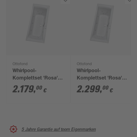
Ottofond
Ottofond
Whirlpool-
Whirlpool-
Komplettset 'Rosa'
Komplettset 'Rosa'
Sanitäracryl weiß 170
Sanitäracryl weiß 200
2.179
,
2.299
,
00
00
€
€
x 80 x 45 cm
x 90 x 45 cm
5 Jahre Garantie auf toom Eigenmarken