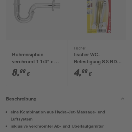
Fischer
Röhrensiphon
fischer WC-
verchromt 1 1/4" x 32
Befestigung S 8 RD
mm
80 2 Stück
8
,
4
,
99
09
€
€
Beschreibung
eine Kombination aus Hydra-Jet-Massage- und
Luftsystem
inklusive verchromter Ab- und Überlaufgarnitur