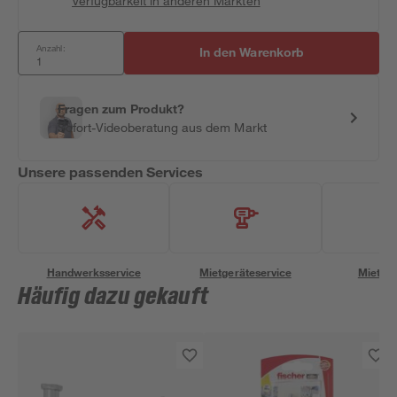
Verfügbarkeit in anderen Märkten
Anzahl:
In den Warenkorb
Fragen zum Produkt?
Sofort-Videoberatung aus dem Markt
Unsere passenden Services
Handwerksservice
Mietgeräteservice
Miettra
Häufig dazu gekauft