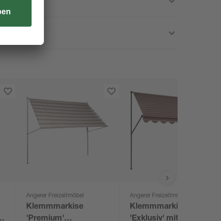
Angerer Freizeitmöbel
Angerer Freizeitmöbel
Klemmmarkise
Klemmmarkise
 5
'Premium'
'Exklusiv' mit