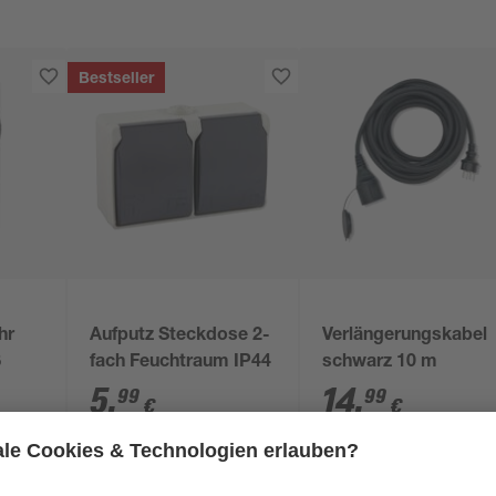
Bestseller
hr
Aufputz Steckdose 2-
Verlängerungskabel
ß
fach Feuchtraum IP44
schwarz 10 m
5
,
14
,
99
99
€
€
1,50 € / Meter