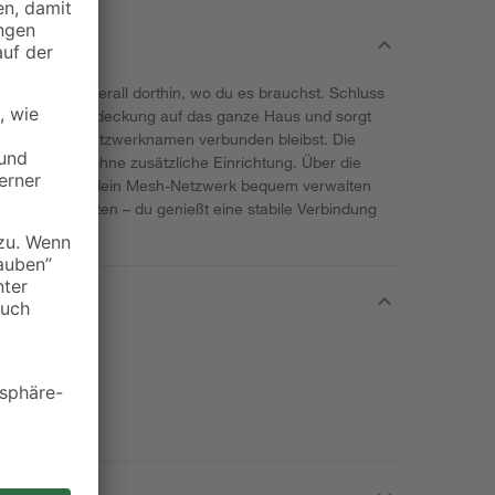
dein WLAN überall dorthin, wo du es brauchst. Schluss
rweitert die Abdeckung auf das ganze Haus und sorgt
 demselben Netzwerknamen verbunden bleibst. Die
ort und ganz ohne zusätzliche Einrichtung. Über die
che kannst du dein Mesh-Netzwerk bequem verwalten
n oder Arbeiten – du genießt eine stabile Verbindung