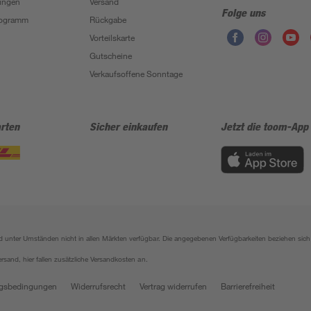
ungen
Versand
Folge uns
Programm
Rückgabe
Vorteilskarte
Gutscheine
Verkaufsoffene Sonntage
rten
Sicher einkaufen
Jetzt die toom-App
sind unter Umständen nicht in allen Märkten verfügbar. Die angegebenen Verfügbarkeiten beziehen s
ersand, hier fallen zusätzliche Versandkosten an.
gsbedingungen
Widerrufsrecht
Vertrag widerrufen
Barrierefreiheit