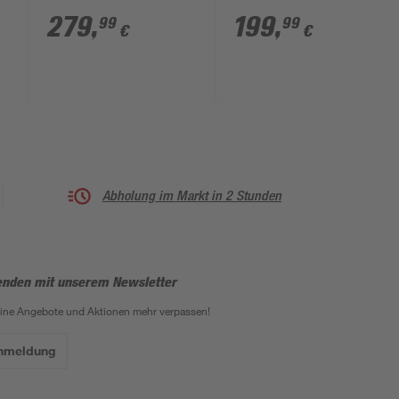
/s
wasserabweisend
Volant/wasserabweisen
279
,
199
,
99
99
€
€
300 x 170 cm
300 x 150 cm
Abholung im Markt in 2 Stunden
enden mit unserem Newsletter
eine Angebote und Aktionen mehr verpassen!
Anmeldung