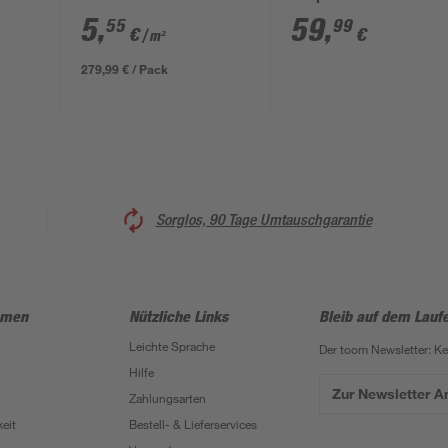
Trapezblech-
2,4/5 GHz 1200 Mbit
5
,
59
,
55
99
€
€
/ m²
Dachplatten
279,99 € / Pack
Sorglos, 90 Tage Umtauschgarantie
hmen
Nützliche Links
Bleib auf dem Lauf
Leichte Sprache
Der toom Newsletter: K
Hilfe
Zur Newsletter 
Zahlungsarten
eit
Bestell- & Lieferservices