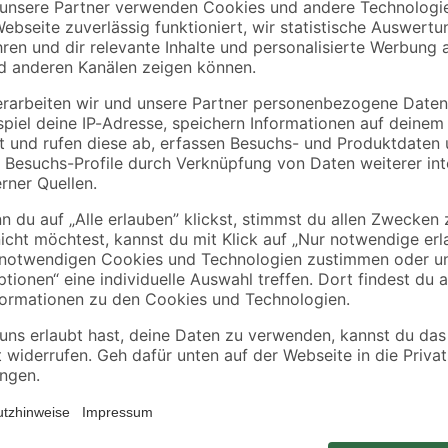
Mit dem WiFi-Repeater bringst du 
mit Funklöchern – der Repeater e
etzwerknamen
dafür, dass du in jedem Raum mit
n
Verbindung zum Router erfolgt sof
binden
Tether-App oder die Web-Oberflä
und anpassen. Ob Streaming, Surfe
ohne Unterbrechungen.