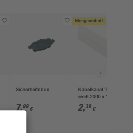
Mengenrabatt
Sicherheitsbox
Kabelkanal 'Tehalit'
weiß 2000 x 15 x 15
mm
7
,
2
,
99
39
€
€