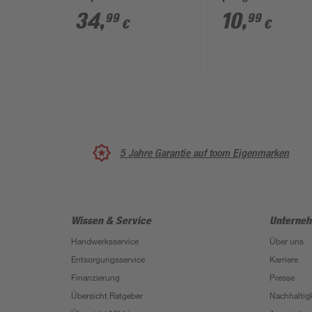
AC750' 750Mbit/s 2.4
34
,
10
,
99
99
€
€
GHz, 5 GHz
5 Jahre Garantie auf toom Eigenmarken
Wissen & Service
Unterne
Handwerksservice
Über uns
Entsorgungsservice
Karriere
Finanzierung
Presse
Übersicht Ratgeber
Nachhaltigk