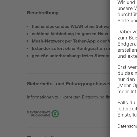
Beschreibung
flächendeckendes WLAN ohne Schwachstellen
nahtlose Verbindung im ganzen Haus mit einem N
Mesh-Netzwerk per Tether-App oder Web verwalte
Extender sofort ohne Konfiguration mit Router ver
genieße unterbrechungsfreies Streaming
Sicherheits- und Entsorgungshinweise
Informationen zur korrekten Entsorgung findest du
hier
.