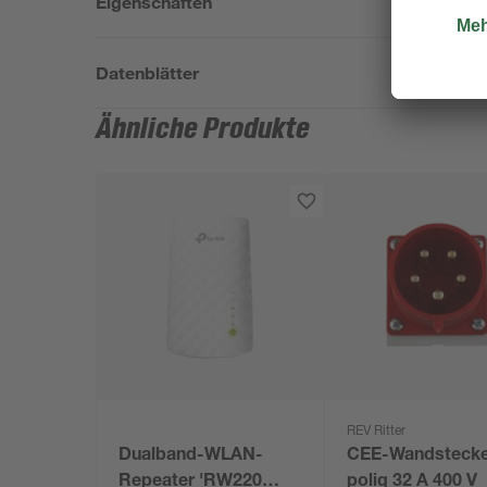
Eigenschaften
Datenblätter
Ähnliche Produkte
REV Ritter
Dualband-WLAN-
CEE-Wandstecke
Repeater 'RW220
polig 32 A 400 V