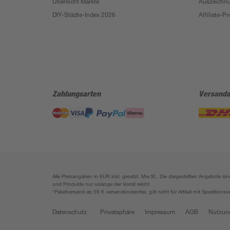
Übersicht Märkte
Auszeichn
DIY-Städte-Index 2026
Affiliate-
Zahlungsarten
Versanda
Alle Preisangaben in EUR inkl. gesetzl. MwSt.. Die dargestellten Angebote 
und Produkte nur solange der Vorrat reicht.
*Paketversand ab 59 € versandkostenfrei, gilt nicht für Artikel mit Speditionsv
Datenschutz
Privatsphäre
Impressum
AGB
Nutzun