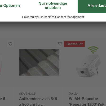
Bestseller
SKAN HOLZ
Devolo
r 5-
Antikondensvlies 546
WLAN-Repeater
x 860 cm für
'Repeater 1200' WiFi