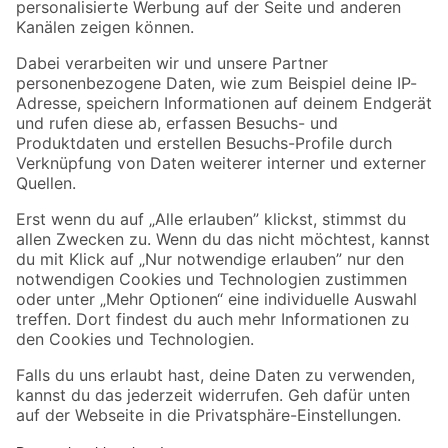
Folge uns
Zahlungsarten
Versandarten
Sicher einkaufen
Jetzt die toom-App herunterladen
Alle Preisangaben in EUR inkl. gesetzl. MwSt.. Die dargestellten Angebote sind unter
Umständen nicht in allen Märkten verfügbar. Die angegebenen Verfügbarkeiten beziehen
sich auf den unter "Mein Markt" ausgewählten toom Baumarkt. Alle Angebote und
Produkte nur solange der Vorrat reicht.