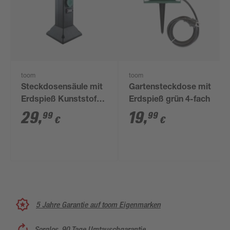
toom
toom
Steckdosensäule mit
Gartensteckdose mit
Erdspieß Kunststoff
Erdspieß grün 4-fach
schwarz 4-fach
29
,
19
,
99
99
€
€
5 Jahre Garantie auf toom Eigenmarken
Sorglos, 90 Tage Umtauschgarantie