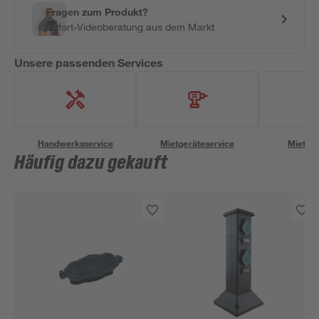
Fragen zum Produkt?
Sofort-Videoberatung aus dem Markt
Unsere passenden Services
Handwerksservice
Mietgeräteservice
Miettra
Häufig dazu gekauft