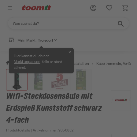
Mein Markt:
Troisdorf
✕
Hier kannst du deinen
, falls er nicht
Markt anpassen
/
Bauen & Renovieren
/
Elektroinstallation
/
Kabeltrommeln, Verläng
stimmt.
Wifi-Steckdosensäule mit
Erdspieß Kunststoff schwarz
4-fach
Produktdetails
| Artikelnummer
:
9050852