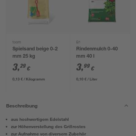
toom
B1
Spielsand beige 0-2
Rindenmulch 0-40
mm 25 kg
mm 40 l
3
,
3
,
29
99
€
€
0,13 € / Kilogramm
0,10 € / Liter
Beschreibung
aus hochwertigem Edelstahl
zur Höhenverstellung des Grillrostes
zur Aufnahme von diversem Zubehör