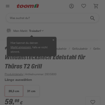
Mein Markt:
Troisdorf
✕
Hier kannst du deinen
, falls er nicht
Markt anpassen
/
Garten & Freizeit
/
Grills & Grillzubehör
/
Grillzubehör
/
Grillroste
stimmt.
Windansteckblech Edelstahl für
Thüros T2 Grill
Produktdetails
| Artikelnummer
:
2835800
Länge auswählen
28,3 cm
31 cm
59
,
99
€