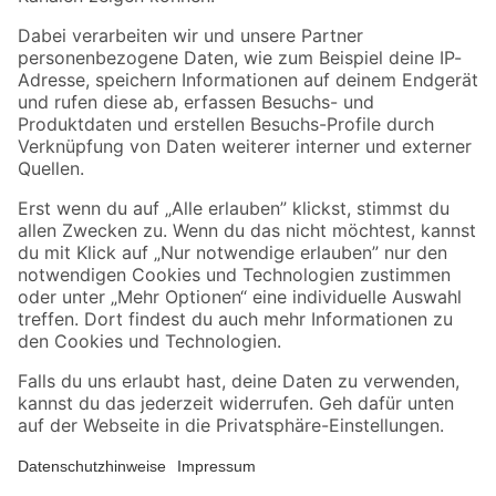
Folge uns
Zahlungsarten
Versandarten
Sicher einkaufen
Jetzt die toom-App herunterladen
Alle Preisangaben in EUR inkl. gesetzl. MwSt.. Die dargestellten Angebote sind unter
Umständen nicht in allen Märkten verfügbar. Die angegebenen Verfügbarkeiten beziehen
sich auf den unter "Mein Markt" ausgewählten toom Baumarkt. Alle Angebote und
Produkte nur solange der Vorrat reicht.
*Paketversand ab 59 € versandkostenfrei, gilt nicht für Artikel mit Speditionsversand, hier
fallen zusätzliche Versandkosten an.