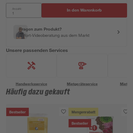
Anzahl:
In den Warenkorb
Fragen zum Produkt?
Sofort-Videoberatung aus dem Markt
Unsere passenden Services
Handwerksservice
Mietgeräteservice
Miettra
Häufig dazu gekauft
Bestseller
Mengenrabatt
Bestseller