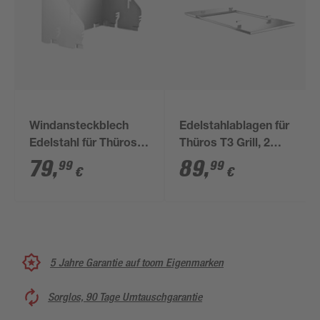
Windansteckblech
Edelstahlablagen für
Edelstahl für Thüros
Thüros T3 Grill, 2
T4 Grill
Stück
79
,
89
,
99
99
€
€
5 Jahre Garantie auf toom Eigenmarken
Sorglos, 90 Tage Umtauschgarantie