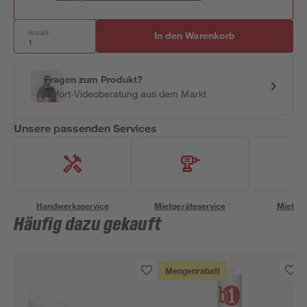
Anzahl:
In den Warenkorb
Fragen zum Produkt?
Sofort-Videoberatung aus dem Markt
Unsere passenden Services
Handwerksservice
Mietgeräteservice
Miettra
Häufig dazu gekauft
Mengenrabatt