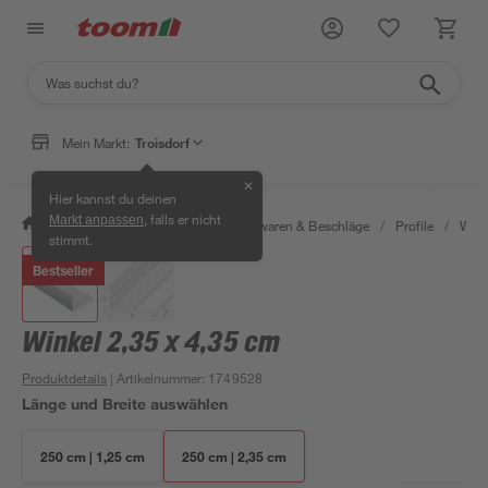
Mein Markt:
Troisdorf
✕
Hier kannst du deinen
, falls er nicht
Markt anpassen
/
Werkstatt & Maschinen
/
Eisenwaren & Beschläge
/
Profile
/
Wink
stimmt.
Bestseller
Winkel 2,35 x 4,35 cm
Produktdetails
| Artikelnummer
:
1749528
Länge und Breite auswählen
250 cm | 1,25 cm
250 cm | 2,35 cm