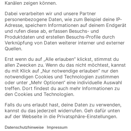
Folge uns
Zahlungsarten
Versandarten
Sicher einkaufen
Jetzt die toom-App herunterladen
Alle Preisangaben in EUR inkl. gesetzl. MwSt.. Die dargestellten Angebote sind unter
Umständen nicht in allen Märkten verfügbar. Die angegebenen Verfügbarkeiten beziehen
sich auf den unter "Mein Markt" ausgewählten toom Baumarkt. Alle Angebote und
Produkte nur solange der Vorrat reicht.
*Paketversand ab 59 € versandkostenfrei, gilt nicht für Artikel mit Speditionsversand, hier