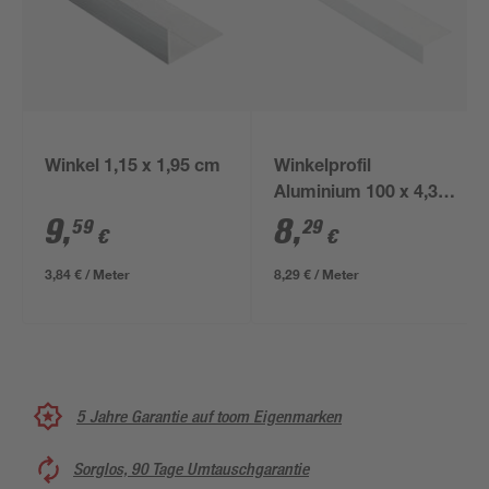
Winkel 1,15 x 1,95 cm
Winkelprofil
Aluminium 100 x 4,35
x 2,35 cm
9
,
8
,
59
29
€
€
3,84 € / Meter
8,29 € / Meter
5 Jahre Garantie auf toom Eigenmarken
Sorglos, 90 Tage Umtauschgarantie