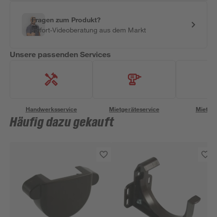
Fragen zum Produkt?
Sofort-Videoberatung aus dem Markt
Unsere passenden Services
Handwerksservice
Mietgeräteservice
Miettra
Häufig dazu gekauft