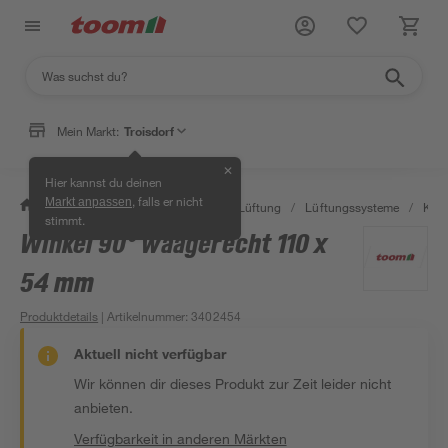
Mein Markt:
Troisdorf
✕
Hier kannst du deinen
, falls er nicht
Markt anpassen
/
Bauen & Renovieren
/
Klima & Lüftung
/
Lüftungssysteme
/
Kanä
stimmt.
Winkel 90° waagerecht 110 x
54 mm
Produktdetails
| Artikelnummer
:
3402454
Aktuell nicht verfügbar
Wir können dir dieses Produkt zur Zeit leider nicht
anbieten.
Verfügbarkeit in anderen Märkten