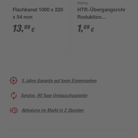
Marley
Flachkanal 1000 x 220
HTR-Übergangsrohr
x 54 mm
Reduktion
exzentrisch DN 50/40
13
,
1
,
99
09
€
€
5 Jahre Garantie auf toom Eigenmarken
Sorglos, 90 Tage Umtauschgarantie
Abholung im Markt in 2 Stunden