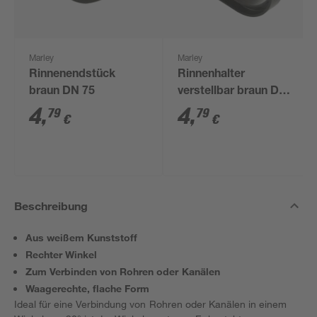
Marley
Marley
Rinnenendstück
Rinnenhalter
braun DN 75
verstellbar braun DN
75
4
,
4
,
79
79
€
€
Beschreibung
Aus weißem Kunststoff
Rechter Winkel
Zum Verbinden von Rohren oder Kanälen
Waagerechte, flache Form
Ideal für eine Verbindung von Rohren oder Kanälen in einem