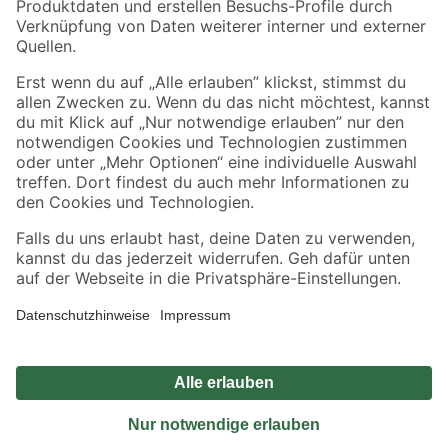
Sicher einkaufen
Jetzt die toom-App herunterladen
Alle Preisangaben in EUR inkl. gesetzl. MwSt.. Die dargestellten Angebote sind unter
Umständen nicht in allen Märkten verfügbar. Die angegebenen Verfügbarkeiten beziehen
sich auf den unter "Mein Markt" ausgewählten toom Baumarkt. Alle Angebote und
Produkte nur solange der Vorrat reicht.
*Paketversand ab 59 € versandkostenfrei, gilt nicht für Artikel mit Speditionsversand, hier
fallen zusätzliche Versandkosten an.
Datenschutz
Privatsphäre
Impressum
AGB
Nutzungsbedingungen
Widerrufsrecht
Vertrag widerrufen
Barrierefreiheit