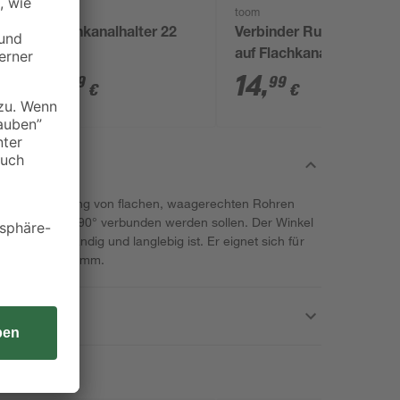
toom
Flachkanalhalter 22
Verbinder Rundrohr
cm
auf Flachkanal
20
horizontal Ø 125 / 220
4
,
14
,
19
99
€
€
x 55 mm
ür die Verbindung von flachen, waagerechten Rohren
em Winkel von 90° verbunden werden sollen. Der Winkel
 wasserbeständig und langlebig ist. Er eignet sich für
e von 220 x 54 mm.