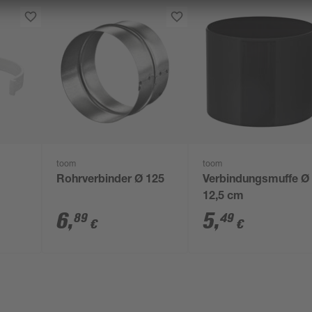
toom
toom
Rohrverbinder Ø 125
Verbindungsmuffe Ø
12,5 cm
6
,
5
,
89
49
€
€