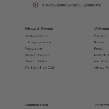
5 Jahre Garantie auf toom Eigenmarken
Wissen & Service
Unterne
Handwerksservice
Über uns
Entsorgungsservice
Karriere
Finanzierung
Presse
Übersicht Ratgeber
Nachhaltigk
Übersicht Märkte
Auszeichn
DIY-Städte-Index 2026
Affiliate-
Zahlungsarten
Versanda