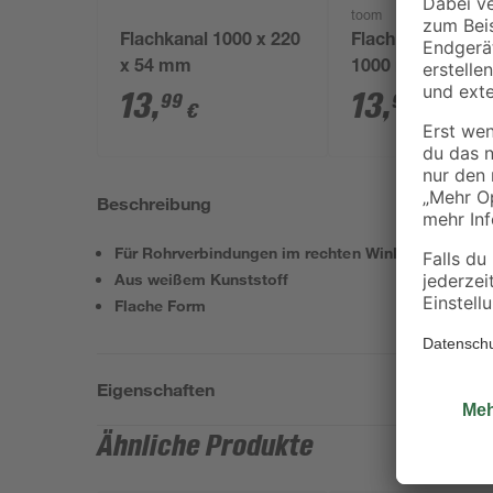
toom
Flachkanal 1000 x 220
Flachkanal 220 x
x 54 mm
1000 mm
13
,
13
,
99
99
€
€
Beschreibung
Für Rohrverbindungen im rechten Winkel
Aus weißem Kunststoff
Flache Form
Eigenschaften
Ähnliche Produkte