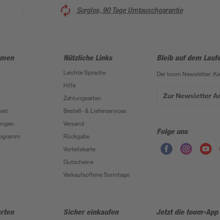
Sorglos, 90 Tage Umtauschgarantie
hmen
Nützliche Links
Bleib auf dem Lauf
Leichte Sprache
Der toom Newsletter: K
Hilfe
Zur Newsletter 
Zahlungsarten
eit
Bestell- & Lieferservices
ungen
Versand
Folge uns
Programm
Rückgabe
Vorteilskarte
Gutscheine
Verkaufsoffene Sonntage
rten
Sicher einkaufen
Jetzt die toom-App