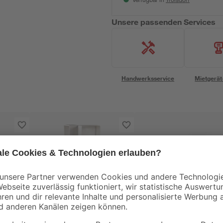
Verfügbar in
Unsere passenden Services
Handwerksservice
Mietgerät