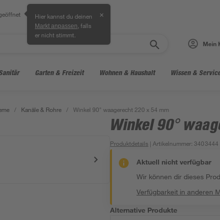
geöffnet
✕
Hier kannst du deinen
, falls
Markt anpassen
er nicht stimmt.
Mein 
Sanitär
Garten & Freizeit
Wohnen & Haushalt
Wissen & Servic
teme
/
Kanäle & Rohre
/
Winkel 90° waagerecht 220 x 54 mm
Winkel 90° waag
Produktdetails
| Artikelnummer
:
3403444
Aktuell nicht verfügbar
Wir können dir dieses Produ
Verfügbarkeit in anderen 
Alternative Produkte