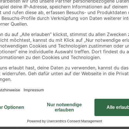
toom
toom
 55 x
Winkel
Verbinder Rundrohr
auf Flachkanal 90°
senkrecht, Ø 125 / 2
12
,
13
,
99
99
€
€
x 55 mm
Der Winkel von toom ist optimal f
oder Kanälen geeignet, die in ein
besteht aus weißem Kunststoff, der
Rohre und Kanäle mit einer Größ