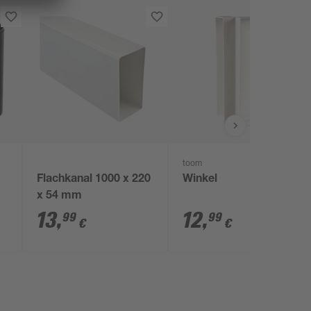
toom
Flachkanal 1000 x 220
Winkel
x 54 mm
13
,
12
,
99
99
€
€