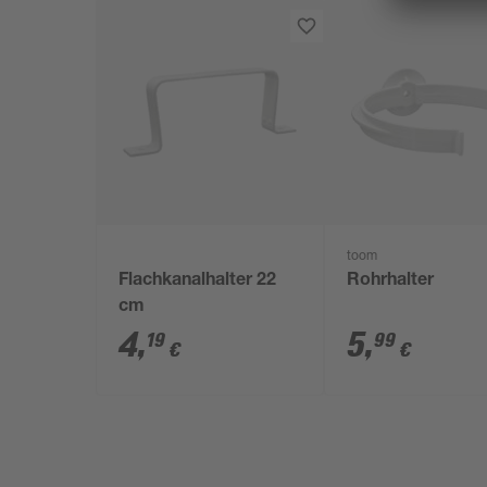
toom
Flachkanalhalter 22
Rohrhalter
cm
4
,
5
,
19
99
€
€