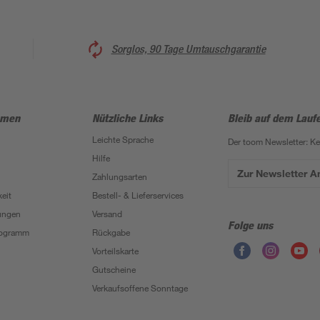
Sorglos, 90 Tage Umtauschgarantie
hmen
Nützliche Links
Bleib auf dem Lauf
Leichte Sprache
Der toom Newsletter: K
Hilfe
Zur Newsletter 
Zahlungsarten
eit
Bestell- & Lieferservices
ungen
Versand
Folge uns
Programm
Rückgabe
Vorteilskarte
Gutscheine
Verkaufsoffene Sonntage