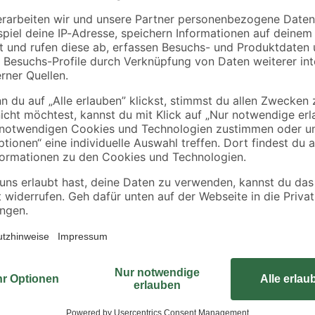
100 x 2,35 cm
3
,
7
,
79
39
€
€
3,79 € / Meter
7,39 € / Meter
Dieser Winkel besteht aus pflegele
einfach mit üblichen Reinigungsmi
Winkel ist eine saubere, präzise 
gleichschenklig und ungleichschenk