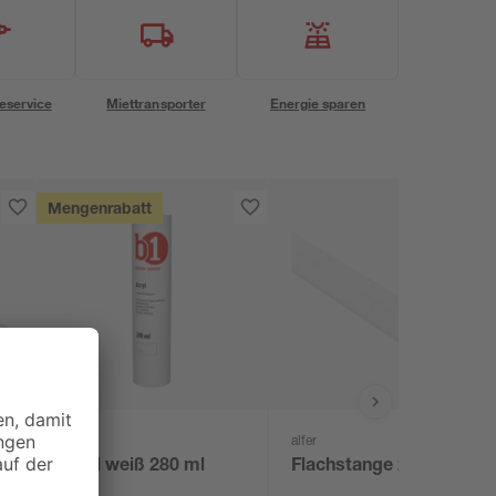
eservice
Miettransporter
Energie sparen
Mengenrabatt
B1
alfer
Acryl weiß 280 ml
Flachstange 2,95 cm