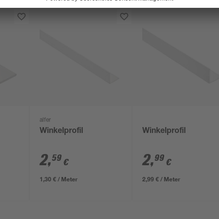
alfer
Winkelprofil
Winkelprofil
2
,
2
,
59
99
€
€
1,30 € / Meter
2,99 € / Meter