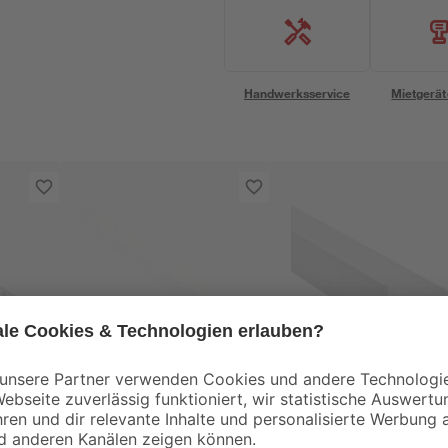
Handwerksservice
Mietgerät
alfer
alfer
x
Winkel
combitech Winkel
2,4
gleichschenklig weiß