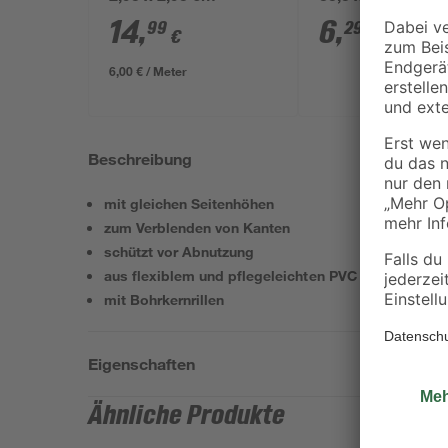
mm
14
,
6
,
99
29
€
€
6,00 € / Meter
Beschreibung
mit gleichen Seitenhöhen
zum Verblenden von Kanten
schützt vor Abnutzung
aus flexiblem und pflegeleichten PVC
mit Bohrkernrillen
Eigenschaften
Ähnliche Produkte