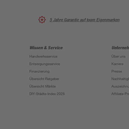
5 Jahre Garantie auf toom Eigenmarken
Wissen & Service
Unterne
Handwerksservice
Über uns
Entsorgungsservice
Karriere
Finanzierung
Presse
Übersicht Ratgeber
Nachhaltigk
Übersicht Märkte
Auszeichn
DIY-Städte-Index 2026
Affiliate-