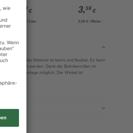
1
,
3
,
99
59
€
€
7,11 € / Liter
3,59 € / Meter
ichtem PVC. Das Material ist leicht und flexibel. Es kann
tteln gesäubert werden. Dank der Bohrkernrillen im
und einfache Montage möglich. Der Winkel ist
lig erhältlich.