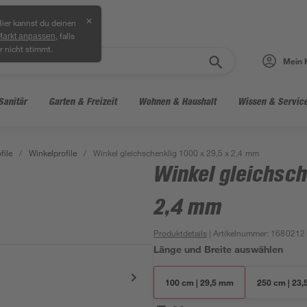
✕
ier kannst du deinen
, falls
Markt anpassen
r nicht stimmt.
Mein 
Sanitär
Garten & Freizeit
Wohnen & Haushalt
Wissen & Servic
file
/
Winkelprofile
/
Winkel gleichschenklig 1000 x 29,5 x 2,4 mm
Winkel gleichsch
2,4 mm
Produktdetails
| Artikelnummer
:
1680212
Länge und Breite auswählen
100 cm | 29,5 mm
250 cm | 23