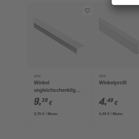
alfer
alfer
Winkel
Winkelprofil
ungleichschenklig
2500 x 23,5 x 43,5 cm
9
,
4
,
39
49
€
€
3,76 € / Meter
4,49 € / Meter