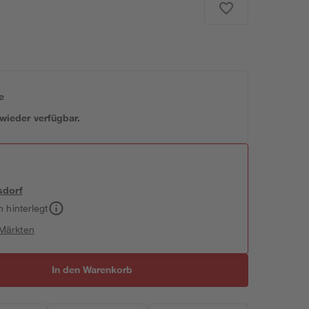
e
 wieder verfügbar.
sdorf
h hinterlegt
 Märkten
In den Warenkorb