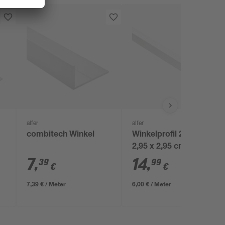
alfer
alfer
combitech Winkel
Winkelprofil 250 x
2,95 x 2,95 cm
7
,
14
,
39
99
€
€
7,39 € / Meter
6,00 € / Meter