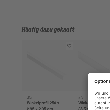
Häufig dazu gekauft
alfer
alfer
Winkelprofil 250 x
Winkel PVC 35,5 
2,95 x 2,95 cm
35,5 x 1000 mm, 