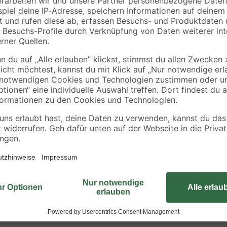
weiß/grau
Die RIDDER Assistent Serie sorgt 
Bad. Besonders bei diesen Produkt
en
die in jeder Situation das hält, wa
en)
Assistent Serie wird ständig von T
Gebrauch auf Stabilität testen
geprüft, um Jung und Alt einen im
garantieren. RIDDER Assistent – Mit