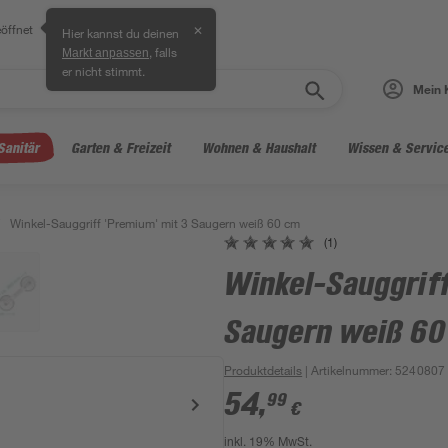
öffnet
✕
Hier kannst du deinen
, falls
Markt anpassen
er nicht stimmt.
Mein 
Sanitär
Garten & Freizeit
Wohnen & Haushalt
Wissen & Servic
Winkel-Sauggriff 'Premium' mit 3 Saugern weiß 60 cm
(1)
Winkel-Sauggriff
Saugern weiß 60
Produktdetails
| Artikelnummer
:
5240807
54
,
99
€
inkl. 19% MwSt.