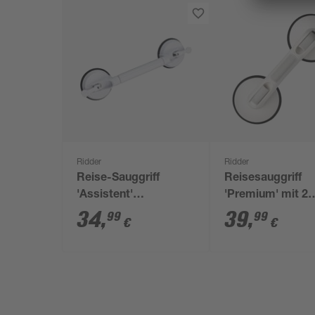
Ridder
Ridder
Reise-Sauggriff
Reisesauggriff
'Assistent'
'Premium' mit 2
teleskopierbar bis
Saugern weiß 33
34
,
39
,
99
99
€
€
100 kg