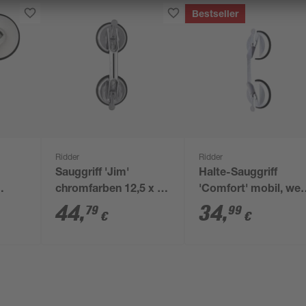
Bestseller
Ridder
Ridder
Sauggriff 'Jim'
Halte-Sauggriff
chromfarben 12,5 x 33
'Comfort' mobil, wei
 cm
cm
32 cm, bis 100 kg
44
,
34
,
79
99
€
€