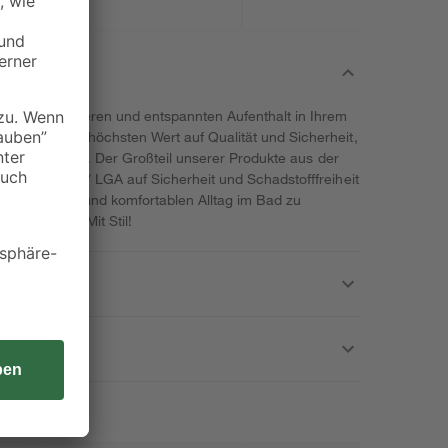
für einen sicheren und entspannten Aufenthalt in Ihrem
en legen wir höchsten Wert auf Qualität und Sicherheit,
s sie verspricht. Der Großteil unserer Produkte aus der
ÜV-Rheinland / LGA auf Sicherheit und Schadstofffreiheit
mer sicheren und komfortablen Alltag im Bad zu
 Sicherheit. Mit Stil!