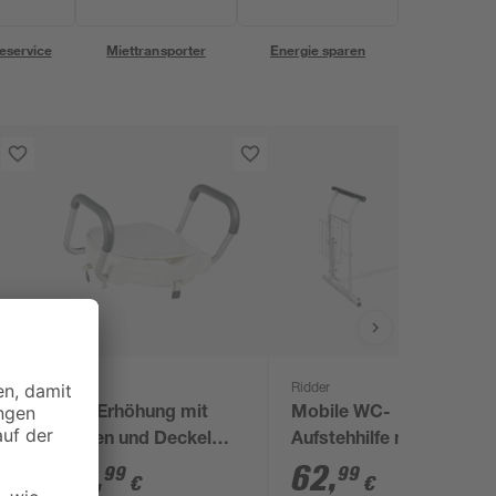
eservice
Miettransporter
Energie sparen
Ridder
Ridder
WC-Erhöhung mit
Mobile WC-
Griffen und Deckel
Aufstehhilfe mit
'Comfort' weiß bis
Ablagekorb 'Comfort'
79
,
62
,
99
99
€
€
150 kg
weiß, bis 100 kg