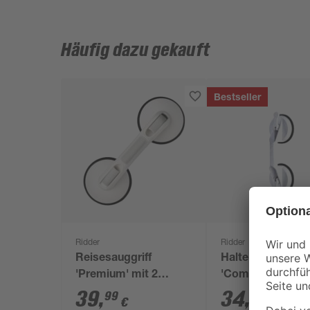
Häufig dazu gekauft
Bestseller
Ridder
Ridder
Reisesauggriff
Halte-Sauggriff
'Premium' mit 2
'Comfort' mobil,
Saugern weiß 33 cm
32 cm, bis 100 k
39
,
34
,
99
99
€
€