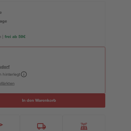
e
tage
 |
frei ab 59€
sdorf
h hinterlegt
 Märkten
In den Warenkorb