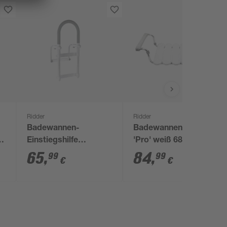
Ridder
Ridder
Badewannen-
Badewannen-Sitz
ß,
Einstiegshilfe
'Pro' weiß 68 - 82,3 x
'Comfort' weiß, 54
29,5 x 18 cm
65
,
84
,
99
99
€
€
cm, bis 100 kg