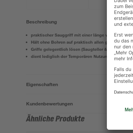
Beschreibung
praktischer Sauggriff mit einer länge von 60 cm
Hält ohne Bohren auf praktisch allen glatten Fläch
Griffe gelegentlich lösen (Saugteller & Fliese reinig
dient lediglich der Temporären Nutzung, vor jedem 
Eigenschaften
Kundenbewertungen
Ähnliche Produkte