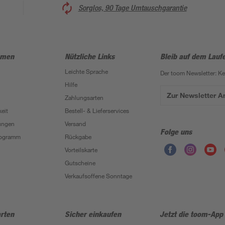
Sorglos, 90 Tage Umtauschgarantie
hmen
Nützliche Links
Bleib auf dem Lauf
Leichte Sprache
Der toom Newsletter: K
Hilfe
Zur Newsletter 
Zahlungsarten
eit
Bestell- & Lieferservices
ungen
Versand
Folge uns
Programm
Rückgabe
Vorteilskarte
Gutscheine
Verkaufsoffene Sonntage
rten
Sicher einkaufen
Jetzt die toom-App