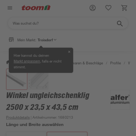
Mein Markt:
Troisdorf
✕
Hier kannst du deinen
, falls er nicht
Markt anpassen
/
Werkstatt & Maschinen
/
Eisenwaren & Beschläge
/
Profile
/
Wink
stimmt.
Winkel ungleichschenklig
2500 x 23,5 x 43,5 cm
Produktdetails
| Artikelnummer
:
1680213
Länge und Breite auswählen