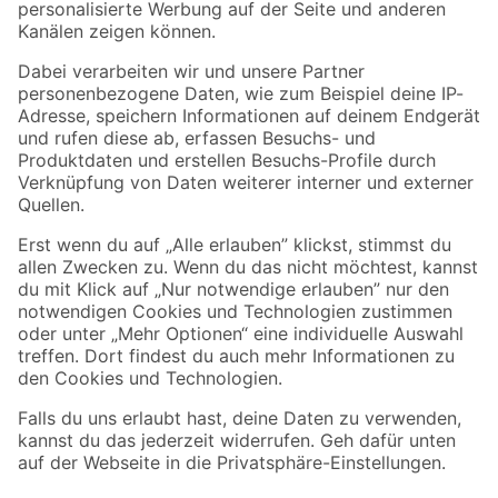
Folge uns
Zahlungsarten
Versandarten
Sicher einkaufen
Jetzt die toom-App herunterladen
Alle Preisangaben in EUR inkl. gesetzl. MwSt.. Die dargestellten Angebote sind unter
Umständen nicht in allen Märkten verfügbar. Die angegebenen Verfügbarkeiten beziehen
sich auf den unter "Mein Markt" ausgewählten toom Baumarkt. Alle Angebote und
Produkte nur solange der Vorrat reicht.