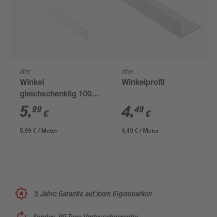
alfer
alfer
Winkel
Winkelprofil
gleichschenklig 1000
x 29,5 x 2,4 mm
5
,
4
,
99
49
€
€
5,99 € / Meter
4,49 € / Meter
5 Jahre Garantie auf toom Eigenmarken
Sorglos, 90 Tage Umtauschgarantie