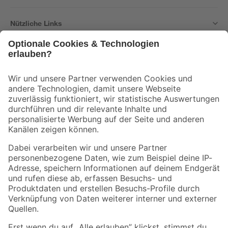
Nützliche Links
Bleib auf dem Laufenden mit unserem Newsletter
Der toom Newsletter: Keine Angebote und Aktionen mehr verpassen!
Zur Newsletter Anmeldung
Folge uns
Zahlungsarten
Versandarten
Sicher einkaufen