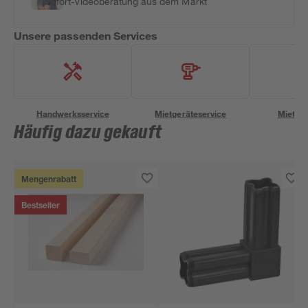
Sofort-Videoberatung aus dem Markt
Unsere passenden Services
Handwerksservice
Mietgeräteservice
Miettra
Häufig dazu gekauft
Mengenrabatt
Bestseller