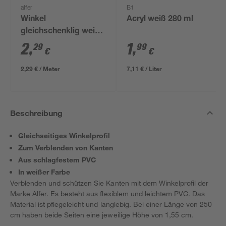
alfer
B1
Winkel
Acryl weiß 280 ml
gleichschenklig weiß
100 x 1,55 cm
2
,
1
,
29
99
€
€
2,29 € / Meter
7,11 € / Liter
Beschreibung
Gleichseitiges Winkelprofil
Zum Verblenden von Kanten
Aus schlagfestem PVC
In weißer Farbe
Verblenden und schützen Sie Kanten mit dem Winkelprofil der
Marke Alfer. Es besteht aus flexiblem und leichtem PVC. Das
Material ist pflegeleicht und langlebig. Bei einer Länge von 250
cm haben beide Seiten eine jeweilige Höhe von 1,55 cm.