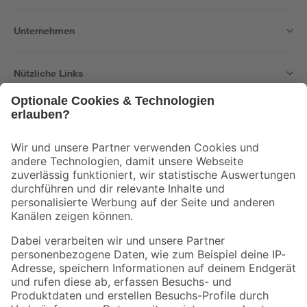
Unternehmen
Nützliche Links
Bleib auf dem Laufenden mit unserem Newsletter
Der toom Newsletter: Keine Angebote und Aktionen mehr verpassen!
Zur Newsletter Anmeldung
Folge uns
Zahlungsarten
Versandarten