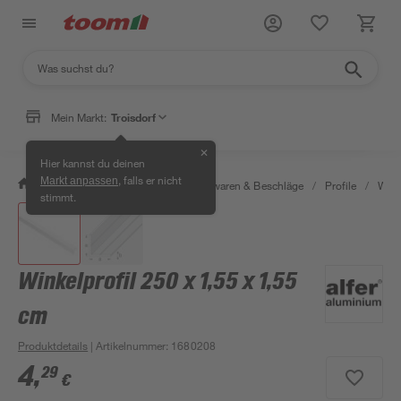
Mein Markt:
Troisdorf
✕
Hier kannst du deinen
, falls er nicht
Markt anpassen
/
Werkstatt & Maschinen
/
Eisenwaren & Beschläge
/
Profile
/
Wink
stimmt.
Winkelprofil 250 x 1,55 x 1,55
cm
Produktdetails
| Artikelnummer
:
1680208
4
,
29
€