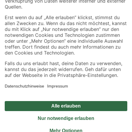
Sicher einkaufen
Jetzt die toom-App herunterladen
Alle Preisangaben in EUR inkl. gesetzl. MwSt.. Die dargestellten Angebote sind unter
Umständen nicht in allen Märkten verfügbar. Die angegebenen Verfügbarkeiten beziehen
sich auf den unter "Mein Markt" ausgewählten toom Baumarkt. Alle Angebote und
Produkte nur solange der Vorrat reicht.
*Paketversand ab 59 € versandkostenfrei, gilt nicht für Artikel mit Speditionsversand, hier
fallen zusätzliche Versandkosten an.
Datenschutz
Privatsphäre
Impressum
AGB
Nutzungsbedingungen
Widerrufsrecht
Vertrag widerrufen
Barrierefreiheit
© 2026 toom Baumarkt GmbH