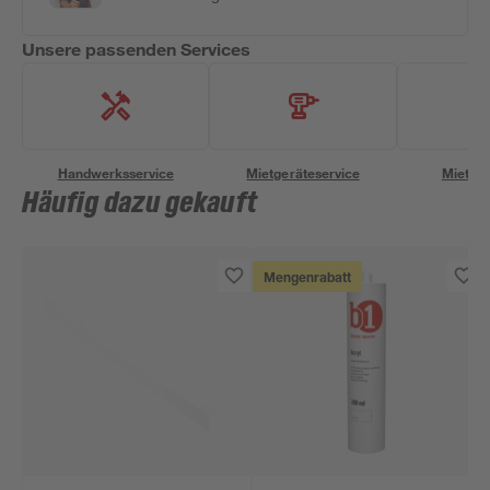
Unsere passenden Services
Handwerksservice
Mietgeräteservice
Miettra
Häufig dazu gekauft
Mengenrabatt