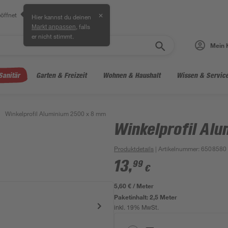
öffnet
✕
Hier kannst du deinen
, falls
Markt anpassen
er nicht stimmt.
Mein 
Sanitär
Garten & Freizeit
Wohnen & Haushalt
Wissen & Servic
Winkelprofil Aluminium 2500 x 8 mm
Winkelprofil Al
Produktdetails
| Artikelnummer
:
6508580
13
,
99
€
5,60 € / Meter
Paketinhalt:
2,5 Meter
inkl. 19% MwSt.