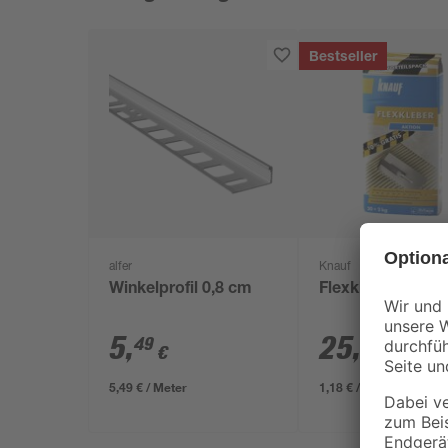
Bestseller
alfer
Knauf
Winkelprofil 0,8 cm
Flexkleber 22 kg
5
,
25
,
49
99
€
€
5,49 € / Meter
1,18 € / Kilogramm