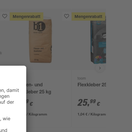
Mengenrabatt
Mengenrabatt
B1
toom
Fliesen- und
Flexkleber 25 kg
Baukleber 25 kg
7
,
25
,
89
99
€
€
0,32 € / Kilogramm
1,04 € / Kilogramm