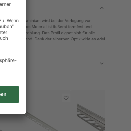
aus stabilem Aluminium wird bei der Verlegung von
iesenkanten. Das Material ist äußerst formfest und
t und UV-Strahlung. Das Profil eignet sich für alle
elastung stand. Dank der silbernen Optik wirkt es edel