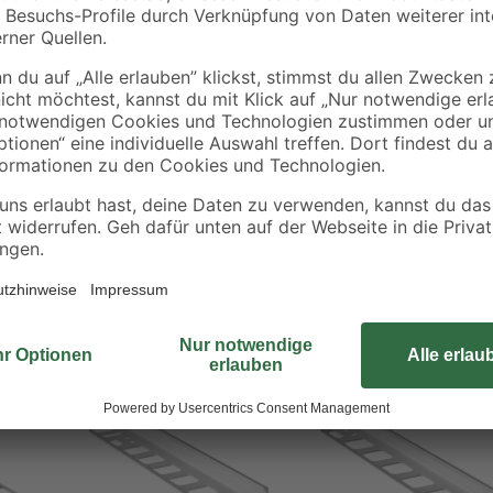
Das Winkelprofil der Marke Alfer 
Fliesen montiert. Es schützt die Fl
darüber hinaus beständig gegen Ros
Wohnräume und hält auch höherer B
und hochwertig.