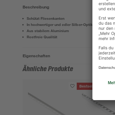
Beschreibung
Schützt Fliesenkanten
In hochwertiger und edler Silber-Optik
Aus stabilem Aluminium
Rostfreie Qualität
Eigenschaften
Ähnliche Produkte
Bestseller