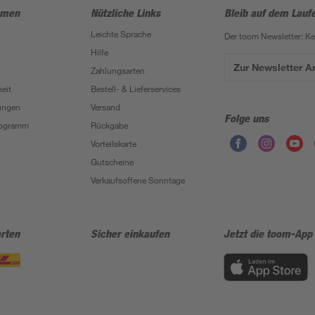
hmen
Nützliche Links
Bleib auf dem Lauf
Leichte Sprache
Der toom Newsletter: K
Hilfe
Zur Newsletter 
Zahlungsarten
eit
Bestell- & Lieferservices
ungen
Versand
Folge uns
Programm
Rückgabe
Vorteilskarte
Gutscheine
Verkaufsoffene Sonntage
rten
Sicher einkaufen
Jetzt die toom-App