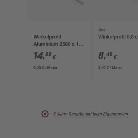
alfer
Winkelprofil
Winkelprofil 0,8 
Aluminium 2500 x 10
mm
14
,
8
,
99
49
€
€
6,00 € / Meter
3,40 € / Meter
5 Jahre Garantie auf toom Eigenmarken