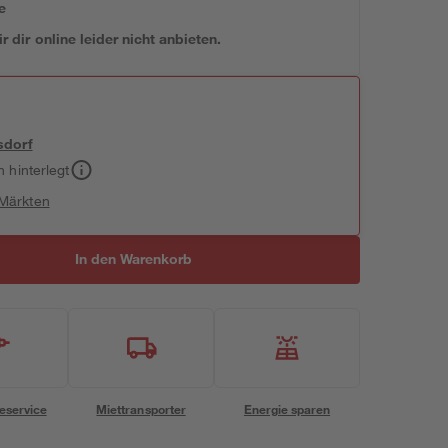
e
 dir online leider nicht anbieten.
sdorf
h hinterlegt
 Märkten
In den Warenkorb
eservice
Miettransporter
Energie sparen