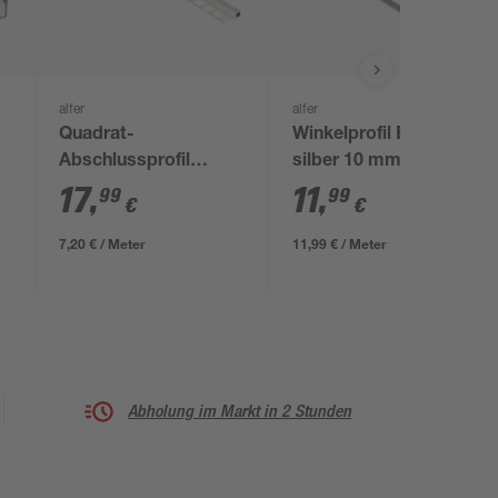
alfer
alfer
Quadrat-
Winkelprofil Edelstahl
Abschlussprofil
silber 10 mm
Aluminium 2500 x
17
,
11
,
99
99
€
€
19,5 x 8 mm
7,20 € / Meter
11,99 € / Meter
Abholung im Markt in 2 Stunden