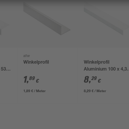
alfer
Winkelprofil
Winkelprofil
 53,6
Aluminium 100 x 4,3
x 2,35 cm
1
,
8
,
89
29
€
€
1,89 € / Meter
8,29 € / Meter