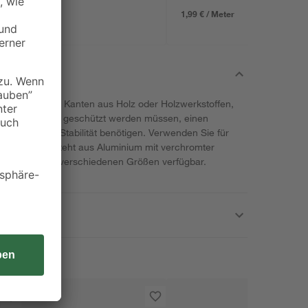
1,99 € / Meter
ereich gibt es Kanten aus Holz oder Holzwerkstoffen,
schmutzungen geschützt werden müssen, einen
zusätzliche Stabilität benötigen. Verwenden Sie für
n Alfer. Es besteht aus Aluminium mit verchromter
arbeitet und in verschiedenen Größen verfügbar.