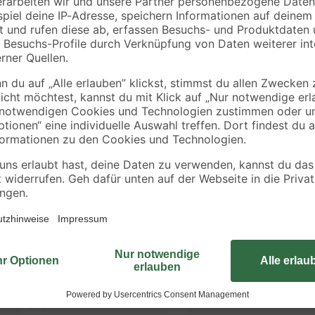
Sowohl im Innen- als auch Außenb
die vor Beschädigungen bzw. Ver
harmonischen Übergang oder auch 
solche Kanten das Winkelprofil vo
Oberfläche, ist witterungsfest ver