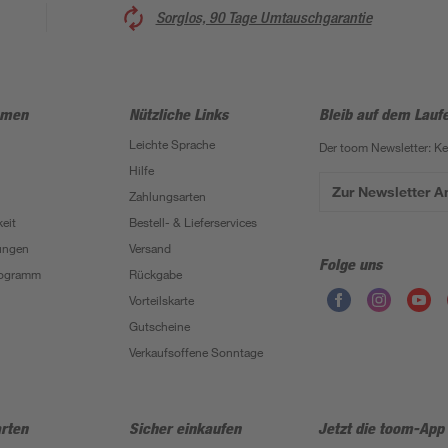
Sorglos, 90 Tage Umtauschgarantie
hmen
Nützliche Links
Bleib auf dem Lauf
Leichte Sprache
Der toom Newsletter: K
Hilfe
Zur Newsletter 
Zahlungsarten
eit
Bestell- & Lieferservices
ungen
Versand
Folge uns
Programm
Rückgabe
Vorteilskarte
Gutscheine
Verkaufsoffene Sonntage
rten
Sicher einkaufen
Jetzt die toom-App