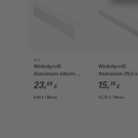
alfer
Winkelprofil
Winkelprofil
Aluminium silbern
Aluminium 29,5 x
2500 x 25 x 25 mm
mm
23
,
15
,
99
79
€
€
9,60 € / Meter
15,79 € / Meter