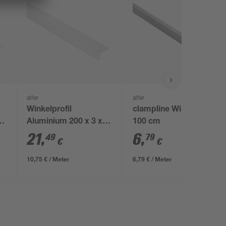
alfer
alfer
Winkelprofil
clampline Winkelprofil
5
Aluminium 200 x 3 x 2
100 cm
cm
21
,
6
,
49
79
€
€
10,75 € / Meter
6,79 € / Meter