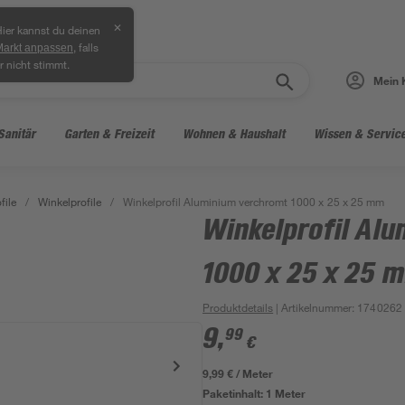
✕
ier kannst du deinen
, falls
Markt anpassen
r nicht stimmt.
Mein 
Sanitär
Garten & Freizeit
Wohnen & Haushalt
Wissen & Servic
file
/
Winkelprofile
/
Winkelprofil Aluminium verchromt 1000 x 25 x 25 mm
Winkelprofil Al
1000 x 25 x 25 
Produktdetails
| Artikelnummer
:
1740262
9
,
99
€
9,99 € / Meter
Paketinhalt:
1 Meter