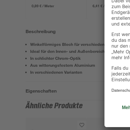
0,89 € / Meter
6,41 € / Pack
Beschreibung
Winkelförmiges Blech für verschiedene Zwecke
Ideal für den Innen- und Außenbereich geeignet
In schlichter Chrom-Optik
Aus witterungsfestem Aluminium
In verschiedenen Varianten
Eigenschaften
Ähnliche Produkte