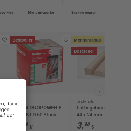
eservice
Miettransporter
Energie sparen
Bestseller
Mengenrabatt
Bestseller
Fischer
binderholz
Dübel DUOPOWER 8
Latte gehobelt 2000 x
x 65 S LD 50 Stück
44 x 24 mm
9
,
3
,
79
98
€
€