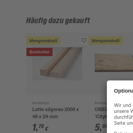
Häufig dazu gekauft
Mengenrabatt
Mengenrabatt
Bestseller
binderholz
Kronospan
Latte sägerau 2000 x
OSB3-Verlegepla
48 x 24 mm
'Cityboard'
ungeschliffen 16
1
,
5
,
78
99
€
€
/ m²
634 x 12 mm